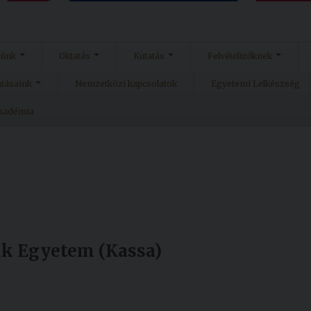
münk
Oktatás
Kutatás
Felvételizőknek
atásaink
Nemzetközi kapcsolatok
Egyetemi Lelkészség
Akadémia
rik Egyetem (Kassa)