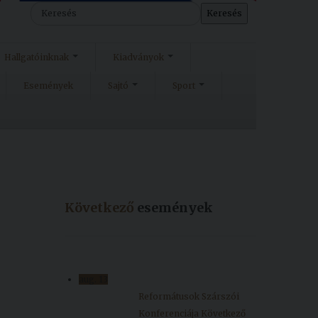
Keresés
Hallgatóinknak
Kiadványok
Események
Sajtó
Sport
Következő
események
aug.
13
Reformátusok Szárszói
Konferenciája
Következő