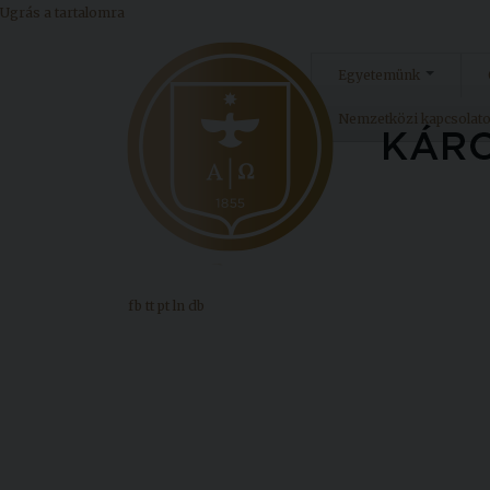
Ugrás a tartalomra
Egyetemünk
Nemzetközi kapcsolat
fb
tt
pt
ln
db