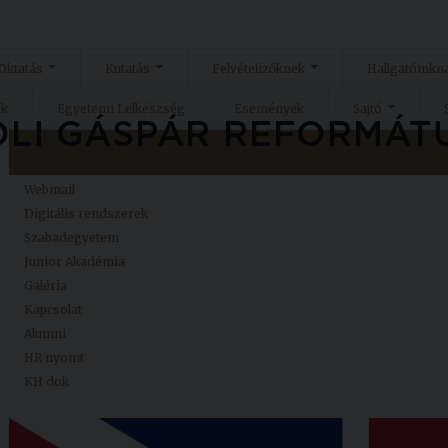
Oktatás
Kutatás
Felvételizőknek
Hallgatóinkn
ok
Egyetemi Lelkészség
Események
Sajtó
Kezdőlap
Neptun
Webmail
Digitális rendszerek
Szabadegyetem
Junior Akadémia
Galéria
Kapcsolat
Alumni
HR nyomt
KH dok