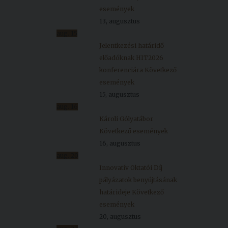
események
13, augusztus
aug.
15
Jelentkezési határidő
előadóknak HIT2026
konferenciára
Következő
események
15, augusztus
aug.
16
Károli Gólyatábor
Következő események
16, augusztus
aug.
20
Innovatív Oktatói Díj
pályázatok benyújtásának
határideje
Következő
események
20, augusztus