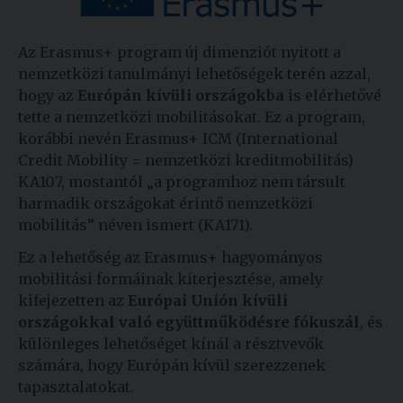
Kiadványok
Az Erasmus+ program új dimenziót nyitott a
nemzetközi tanulmányi lehetőségek terén azzal,
Szolgáltatásaink
hogy az
Európán kívüli országokba
is elérhetővé
tette a nemzetközi mobilitásokat. Ez a program,
korábbi nevén Erasmus+ ICM (International
Nemzetközi
Credit Mobility = nemzetközi kreditmobilitás)
kapcsolatok
KA107, mostantól „a programhoz nem társult
Egyetemi
harmadik országokat érintő nemzetközi
Lelkészség
mobilitás” néven ismert (KA171).
Ez a lehetőség az Erasmus+ hagyományos
Események
mobilitási formáinak kiterjesztése, amely
Sajtó
kifejezetten az
Európai Unión kívüli
országokkal való együttműködésre fókuszál
, és
Sport
különleges lehetőséget kínál a résztvevők
számára, hogy Európán kívül szerezzenek
Junior
tapasztalatokat.
Akadémia