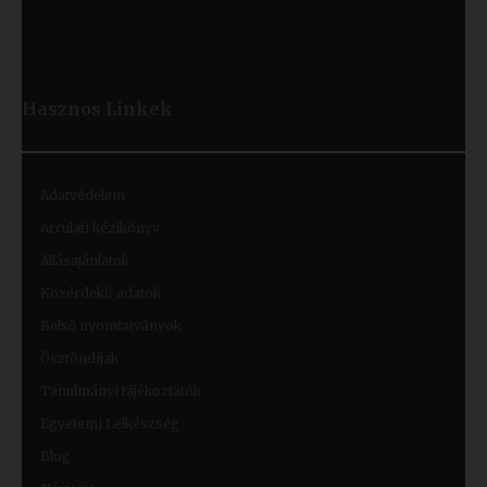
Hasznos
Linkek
Adatvédelem
Arculati kézikönyv
Állásajánlatok
Közérdekű adatok
Belső nyomtatványok
Ösztöndíjak
Tanulmányi tájékoztatók
Egyetemi Lelkészség
Blog