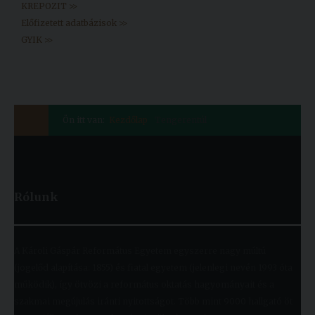
KREPOZIT >>
Előfizetett adatbázisok >>
GYIK >>
Ön itt van:
Kezdőlap
Tengerentúl
Rólunk
A Károli Gáspár Református Egyetem egyszerre nagy múltú
(jogelőd alapítása: 1855) és fiatal egyetem (jelenlegi nevén 1993 óta
működik), így ötvözi a református oktatás hagyományait és a
szakmai megújulás iránti nyitottságot. Több mint 9000 hallgató öt