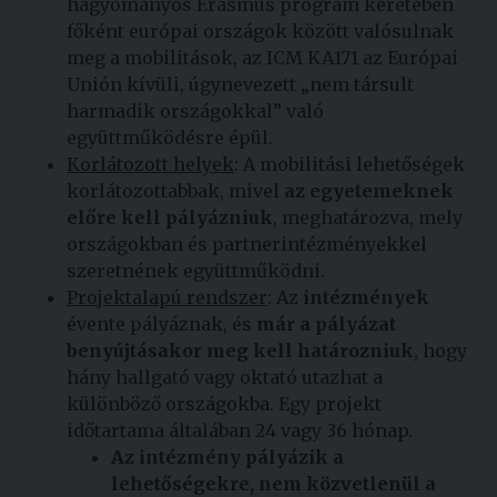
hagyományos Erasmus program keretében
főként európai országok között valósulnak
meg a mobilitások, az ICM KA171 az Európai
Unión kívüli, úgynevezett „nem társult
harmadik országokkal” való
együttműködésre épül.
Korlátozott helyek
: A mobilitási lehetőségek
korlátozottabbak, mivel
az egyetemeknek
előre kell pályázniuk
, meghatározva, mely
országokban és partnerintézményekkel
szeretnének együttműködni.
Projektalapú rendszer
: Az
intézmények
évente pályáznak, és
már a pályázat
benyújtásakor meg kell határozniuk
, hogy
hány hallgató vagy oktató utazhat a
különböző országokba. Egy projekt
időtartama általában 24 vagy 36 hónap.
Az intézmény pályázik a
lehetőségekre, nem közvetlenül a