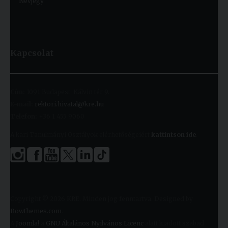
Névjegy
Kapcsolat
Cím:
1091 Budapest, Kálvin tér 9.
E-mail:
rektori.hivatal@kre.hu
Telefon:
+36 1 455 9060
A kari Tanulmányi Osztályok elérhetőségeiért
kattintson ide
.
Copyright © 2026 KRE. Minden jog fenntartva. Designed by
Bowthemes.com
.
A
Joomla!
a
GNU Általános Nyilvános Licenc
alatt kiadott szabad