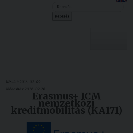
Szolgáltatásaink
Keresés
Nemzetközi
kapcsolatok
Egyetemi
Lelkészség
Egyetemünk
Események
Sajtó
Oktatás
Készült: 2016-02-09
Sport
Kutatás
Módosítás: 2026-02-26
Erasmus+ ICM
nemzetközi
Junior
Felvételizőknek
kreditmobilitás (KA171)
Akadémia
Hallgatóinknak