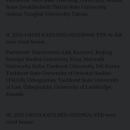
Partnerek: Gori State Teaching University, Grúzia,
Ivane Javakhishvili Tbilisi State University,
Grúzia, Tunghai University, Tajvan.
II. 2024-1-HU01-KA171-HED-000238966: BTK és ÁJK
vesz részt benne.
Partnerek: Universiteti AAB, Koszovó, Beijing
Foreign Studies University, Kína, Marwadi
University, India, Dankook University, Dél-Korea,
Tashkent State University of Oriental Studies
(TSUOS), Üzbegisztán, Tashkent State University
of Law, Üzbegisztán, University of Lethbridge,
Kanada.
III. 2025-1-HU01-KA171-HED-00329824: BTK vesz
részt benne.