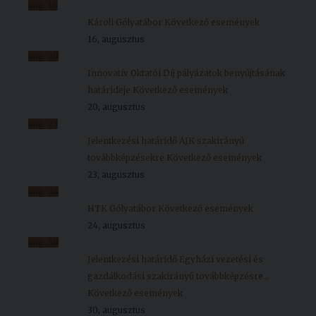
aug.
16
Károli Gólyatábor
Következő események
16, augusztus
aug.
20
Innovatív Oktatói Díj pályázatok benyújtásának
határideje
Következő események
20, augusztus
aug.
23
Jelentkezési határidő ÁJK szakirányú
továbbképzésekre
Következő események
23, augusztus
aug.
24
HTK Gólyatábor
Következő események
24, augusztus
aug.
30
Jelentkezési határidő Egyházi vezetési és
gazdálkodási szakirányú továbbképzésre...
Következő események
30, augusztus