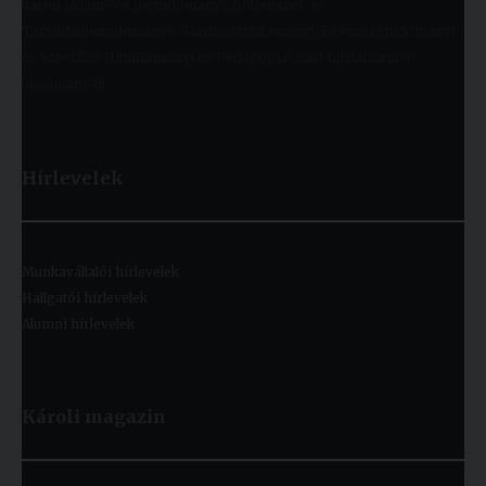
karon (Állam- és Jogtudományi; Bölcsészet- és
Társadalomtudományi; Gazdaságtudományi, Egészségtudományi
és Szociális; Hittudományi és Pedagógiai Kar) folytathatja a
tanulmányait.
Hírlevelek
Munkavállalói hírlevelek
Hallgatói hírlevelek
Alumni hírlevelek
Károli magazin