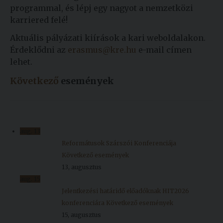
programmal, és lépj egy nagyot a nemzetközi
karriered felé!
Aktuális pályázati kiírások a kari weboldalakon.
Érdeklődni az
erasmus@kre.hu
e-mail címen
lehet.
Következő
események
aug.
13
Reformátusok Szárszói Konferenciája
Következő események
13, augusztus
aug.
15
Jelentkezési határidő előadóknak HIT2026
konferenciára
Következő események
15, augusztus