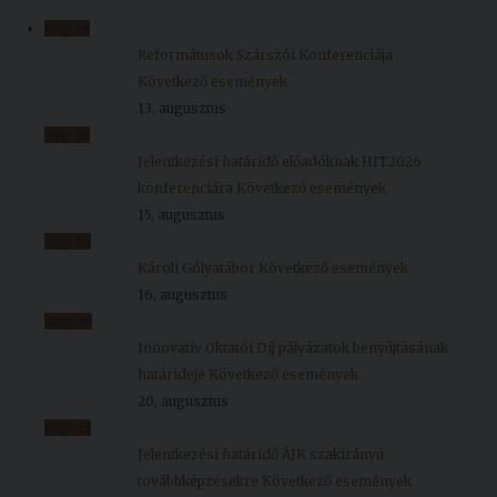
aug.
13
Reformátusok Szárszói Konferenciája
Következő események
13, augusztus
aug.
15
Jelentkezési határidő előadóknak HIT2026
konferenciára
Következő események
15, augusztus
aug.
16
Károli Gólyatábor
Következő események
16, augusztus
aug.
20
Innovatív Oktatói Díj pályázatok benyújtásának
határideje
Következő események
20, augusztus
aug.
23
Jelentkezési határidő ÁJK szakirányú
továbbképzésekre
Következő események