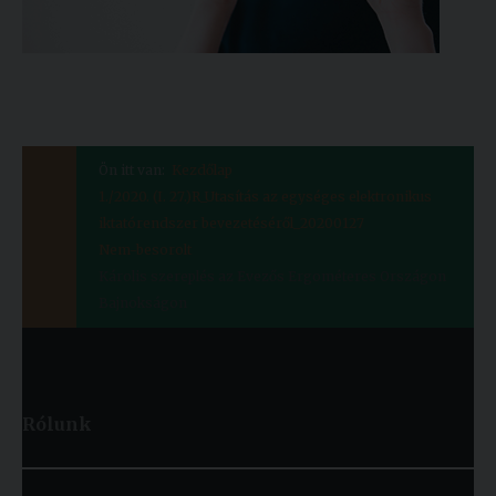
Ön itt van:
Kezdőlap
1./2020. (I. 27.)R_Utasítás az egységes elektronikus
iktatórendszer bevezetéséről_20200127
Nem-besorolt
Károlis szereplés az Evezős Ergométeres Országon
Bajnokságon
Rólunk