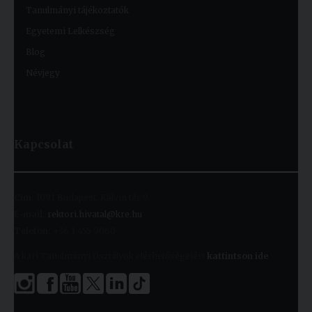
Tanulmányi tájékoztatók
Egyetemi Lelkészség
Blog
Névjegy
Kapcsolat
Cím:
1091 Budapest, Kálvin tér 9.
E-mail:
rektori.hivatal@kre.hu
Telefon:
+36 1 455 9060
A kari Tanulmányi Osztályok elérhetőségeiért
kattintson ide
.