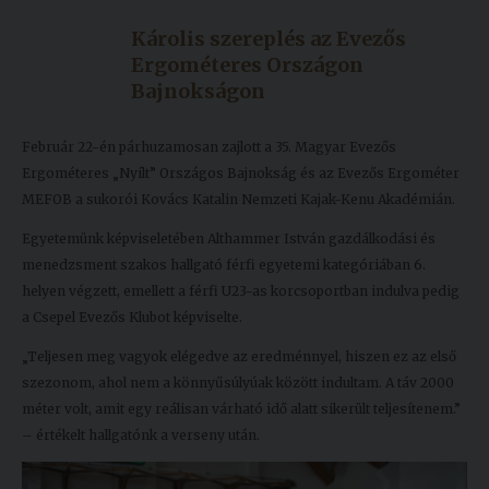
Kiadványok
Károlis szereplés az Evezős
Ergométeres Országon
Bajnokságon
Szolgáltatásaink
Február 22-én párhuzamosan zajlott a 35. Magyar Evezős
Nemzetközi
Ergométeres „Nyílt” Országos Bajnokság és az Evezős Ergométer
kapcsolatok
MEFOB a sukorói Kovács Katalin Nemzeti Kajak-Kenu Akadémián.
Egyetemünk képviseletében Althammer István gazdálkodási és
Egyetemi
menedzsment szakos hallgató férfi egyetemi kategóriában 6.
Lelkészség
helyen végzett, emellett a férfi U23-as korcsoportban indulva pedig
Események
a Csepel Evezős Klubot képviselte.
„
Teljesen meg vagyok elégedve az eredménnyel, hiszen ez az első
Sajtó
szezonom, ahol nem a könnyűsúlyúak között indultam. A táv 2000
Sport
méter volt, amit egy reálisan várható idő alatt sikerült teljesítenem.
”
– értékelt hallgatónk a verseny után.
Junior
Akadémia