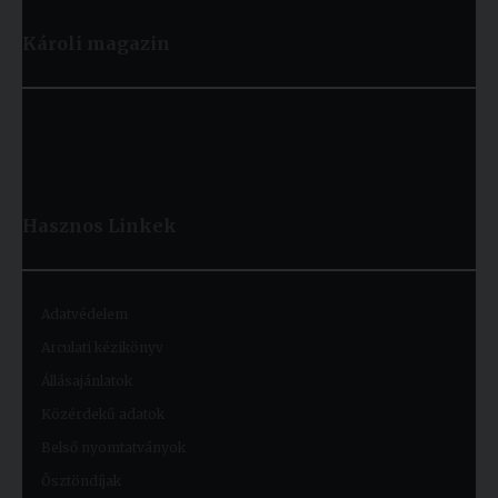
Károli magazin
Hasznos
Linkek
Adatvédelem
Arculati kézikönyv
Állásajánlatok
Közérdekű adatok
Belső nyomtatványok
Ösztöndíjak