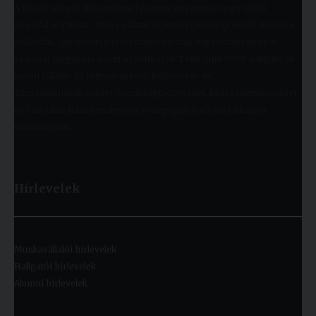
A Károli Gáspár Református Egyetem egyszerre nagy múltú
(jogelőd alapítása: 1855) és fiatal egyetem (jelenlegi nevén 1993 óta
működik), így ötvözi a református oktatás hagyományait és a
szakmai megújulás iránti nyitottságot. Több mint 9000 hallgató öt
karon (Állam- és Jogtudományi; Bölcsészet- és
Társadalomtudományi; Gazdaságtudományi, Egészségtudományi
és Szociális; Hittudományi és Pedagógiai Kar) folytathatja a
tanulmányait.
Hírlevelek
Munkavállalói hírlevelek
Hallgatói hírlevelek
Alumni hírlevelek