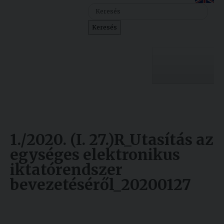
Szolgáltatásaink
Keresés
Nemzetközi
kapcsolatok
Egyetemi
Lelkészség
Egyetemünk
Események
Sajtó
Oktatás
1./2020. (I. 27.)R_Utasítás az
Sport
Kutatás
egységes elektronikus
iktatórendszer
Junior
Felvételizőknek
bevezetéséről_20200127
Akadémia
Hallgatóinknak
Készült: 2025. március 12.
Módosítás: 2025. március 12.