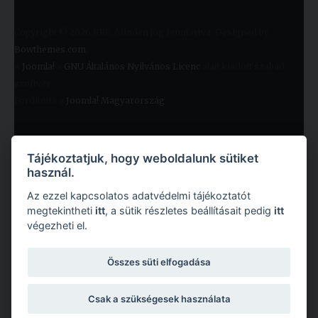
Copyright © 2026 KRE. Minden jog fenntartva. Designed by
Bowthemes.com
.
A
Joomla!
a
GNU Általános Nyilvános Licenc
alatt kiadott szabad
szoftver
Fordította a
Joomla! Magyarország
.
Tájékoztatjuk, hogy weboldalunk sütiket
használ.
Az ezzel kapcsolatos adatvédelmi tájékoztatót
megtekintheti
itt
, a sütik részletes beállításait pedig
itt
végezheti el.
Copyright © 2026 Károli Gáspár Református Egyetem. Minden jog fenntartva.
Összes süti elfogadása
Csak a szükségesek használata