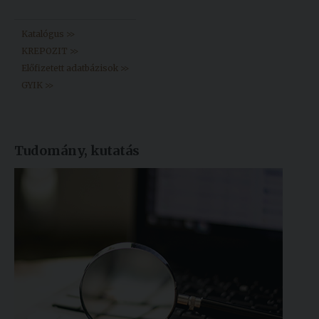
Könyvtár >>
Katalógus >>
KREPOZIT >>
Előfizetett adatbázisok >>
GYIK >>
Tudomány, kutatás