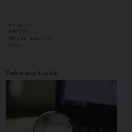
Könyvtár >>
Katalógus >>
KREPOZIT >>
Előfizetett adatbázisok >>
GYIK >>
Tudomány, kutatás