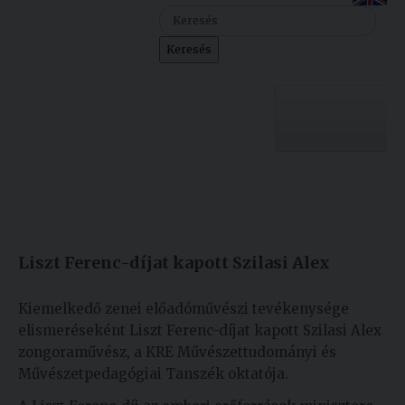
Szolgáltatásaink
Keresés
Nemzetközi
kapcsolatok
Egyetemi
Lelkészség
Egyetemünk
Események
Készült: 2019. március 13.
Módosítás: 2019. március 13.
Sajtó
Oktatás
Liszt Ferenc-díjat kapott Szilasi Alex
Sport
Kutatás
Junior
Felvételizőknek
Kiemelkedő zenei előadóművészi tevékenysége
Akadémia
elismeréseként Liszt Ferenc-díjat kapott Szilasi Alex
zongoraművész, a KRE Művészettudományi és
Hallgatóinknak
Művészetpedagógiai Tanszék oktatója.