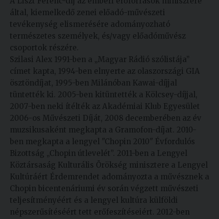
A Liszt Ferenc-díj az emberi erőforrások minisztere
Kiadványok
által, kiemelkedő zenei előadó-művészeti
tevékenység elismerésére adományozható
természetes személyek, és/vagy előadóművész
Szolgáltatásaink
csoportok részére.
Szilasi Alex 1991-ben a „Magyar Rádió szólistája”
címet kapta, 1994-ben elnyerte az olaszországi GIA
Nemzetközi
ösztöndíjat, 1995-ben Milánóban Kawai-díjjal
kapcsolatok
tüntették ki. 2005-ben kitüntették a Kölcsey-díjjal,
2007-ben neki ítélték az Akadémiai Klub Egyesület
Egyetemi
2006-os Művészeti Díját, 2008 decemberében az év
Lelkészség
muzsikusaként megkapta a Gramofon-díjat. 2010-
Események
ben megkapta a lengyel "Chopin 2010" Évfordulós
Bizottság „Chopin útlevelét”. 2011-ben a Lengyel
Sajtó
Köztársaság Kulturális Örökség minisztere a Lengyel
Kultúráért Érdemrendet adományozta a művésznek a
Sport
Chopin bicentenáriumi év során végzett művészeti
teljesítményéért és a lengyel kultúra külföldi
Junior
népszerűsítéséért tett erőfeszítéseiért. 2012-ben
Akadémia