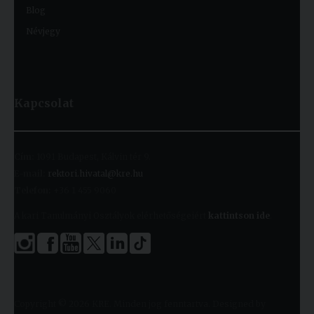
Blog
Névjegy
Kapcsolat
Cím:
1091 Budapest, Kálvin tér 9.
E-mail:
rektori.hivatal@kre.hu
Telefon:
+36 1 455 9060
A kari Tanulmányi Osztályok elérhetőségeiért
kattintson ide
.
Copyright © 2026 KRE. Minden jog fenntartva. Designed by