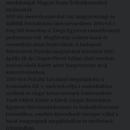
munkásságát Magyar Arany Érdemkereszttel
jutalmazták.
1993 óta mesterkurzusokat tart magyarországi és
külföldi felsőoktatási intézményekben. 1996-tól 3
évig Dél-Koreában a Taegu Egyetem tanszékvezető
professzora volt. Meghívottja számos hazai és
nemzetközi zenei fesztiválnak. A budapesti
Művészetek Palotája megnyitását követően 2005.
április 28-án Chopin-Pleyel-Szilasi című zenekari
estjével elsők között adott hangversenyt az új
koncertteremben.
2005-ben Práczky Istvánnal megalapította a
Zeneszalon Kft.-t, melynek célja a szalonkultúra
szellemi és tárgyi környezetének felelevenítése.
Tanít többek között a Károli Gáspár Református
Egyetem Művészettudományi és Szabadbölcsészeti
Intézetében, emellett kiemelkedő szerepet vállal a
hazai zongorapark megújításában és értékeinek
feltárásában.