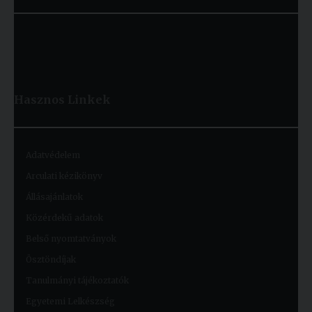
Hasznos
Linkek
Adatvédelem
Arculati kézikönyv
Állásajánlatok
Közérdekű adatok
Belső nyomtatványok
Ösztöndíjak
Tanulmányi tájékoztatók
Egyetemi Lelkészség