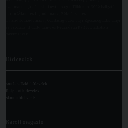
szakmai megújulás iránti nyitottságot. Több mint 9000 hallgató öt
karon (Állam- és Jogtudományi; Bölcsészet- és
Társadalomtudományi; Gazdaságtudományi, Egészségtudományi
és Szociális; Hittudományi és Pedagógiai Kar) folytathatja a
tanulmányait.
Hírlevelek
Munkavállalói hírlevelek
Hallgatói hírlevelek
Alumni hírlevelek
Károli magazin