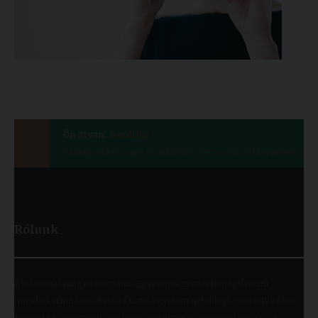
Ön itt van:
Kezdőlap
Kimagaslóan nagy érdeklődés övezi a Károli képzéseit
Rólunk
A Károli Gáspár Református Egyetem egyszerre nagy múltú
(jogelőd alapítása: 1855) és fiatal egyetem (jelenlegi nevén 1993 óta
működik), így ötvözi a református oktatás hagyományait és a