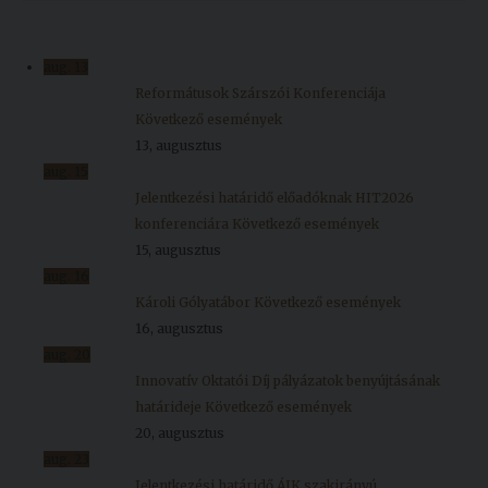
aug.
13
Reformátusok Szárszói Konferenciája
Következő események
13, augusztus
aug.
15
Jelentkezési határidő előadóknak HIT2026
konferenciára
Következő események
15, augusztus
aug.
16
Károli Gólyatábor
Következő események
16, augusztus
aug.
20
Innovatív Oktatói Díj pályázatok benyújtásának
határideje
Következő események
20, augusztus
aug.
23
Jelentkezési határidő ÁJK szakirányú