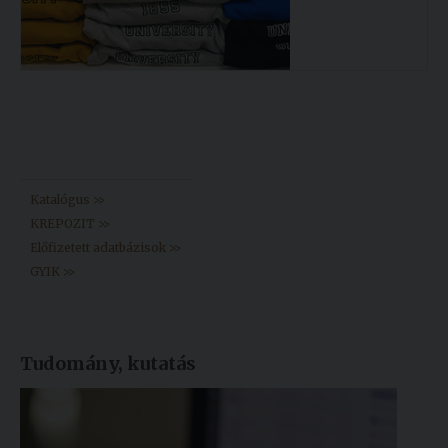
Könyvtár >>
Katalógus >>
KREPOZIT >>
Előfizetett adatbázisok >>
GYIK >>
Tudomány, kutatás