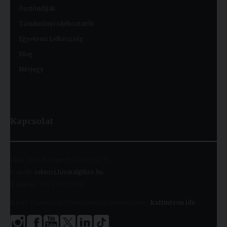
Ösztöndíjak
Tanulmányi tájékoztatók
Egyetemi Lelkészség
Blog
Névjegy
Kapcsolat
Cím:
1091 Budapest, Kálvin tér 9.
E-mail:
rektori.hivatal@kre.hu
Telefon:
+36 1 455 9060
A kari Tanulmányi Osztályok elérhetőségeiért
kattintson ide
.