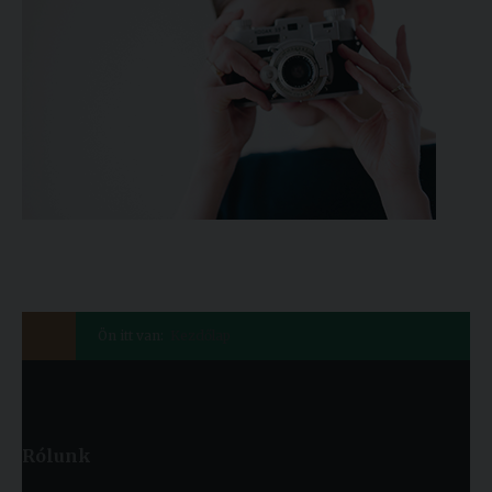
Ön itt van:
Kezdőlap
Rólunk