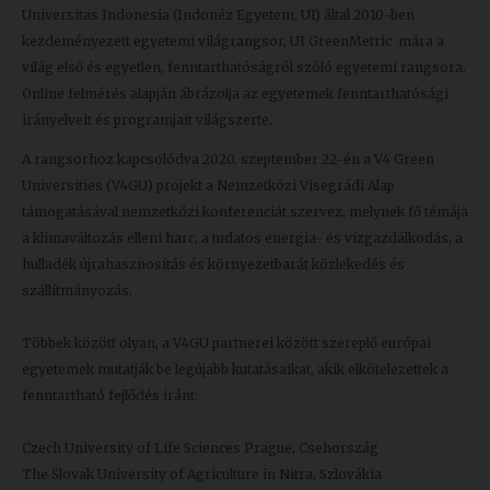
Universitas Indonesia (Indonéz Egyetem, UI) által 2010-ben
Kiadványok
kezdeményezett egyetemi világrangsor, UI GreenMetric mára a
világ első és egyetlen, fenntarthatóságról szóló egyetemi rangsora.
Online felmérés alapján ábrázolja az egyetemek fenntarthatósági
Szolgáltatásaink
irányelveit és programjait világszerte.
A rangsorhoz kapcsolódva 2020. szeptember 22-én a V4 Green
Nemzetközi
Universities (V4GU) projekt a Nemzetközi Visegrádi Alap
kapcsolatok
támogatásával nemzetközi konferenciát szervez, melynek fő témája
a klímaváltozás elleni harc, a tudatos energia- és vízgazdálkodás, a
Egyetemi
hulladék újrahasznosítás és környezetbarát közlekedés és
Lelkészség
szállítmányozás.
Események
Többek között olyan, a V4GU partnerei között szereplő európai
Sajtó
egyetemek mutatják be legújabb kutatásaikat, akik elkötelezettek a
fenntartható fejlődés iránt:
Sport
Czech University of Life Sciences Prague, Csehország
Junior
The Slovak University of Agriculture in Nitra, Szlovákia
Akadémia