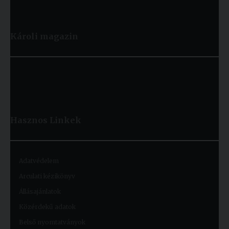
Károli magazin
Hasznos
Linkek
Adatvédelem
Arculati kézikönyv
Állásajánlatok
Közérdekű adatok
Belső nyomtatványok