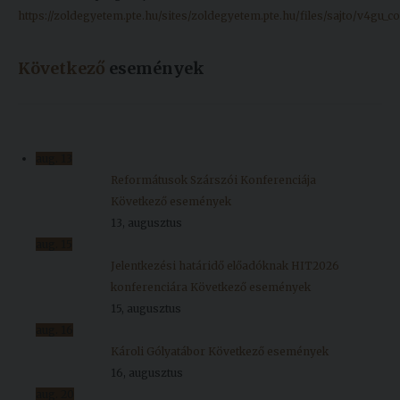
https://zoldegyetem.pte.hu/sites/zoldegyetem.pte.hu/files/sajto/v4gu_co
Következő
események
aug.
13
Reformátusok Szárszói Konferenciája
Következő események
13, augusztus
aug.
15
Jelentkezési határidő előadóknak HIT2026
konferenciára
Következő események
15, augusztus
aug.
16
Károli Gólyatábor
Következő események
16, augusztus
aug.
20