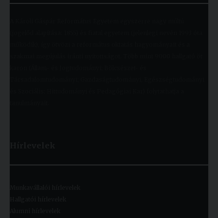
A Károli Gáspár Református Egyetem egyszerre nagy múltú
(jogelőd alapítása: 1855) és fiatal egyetem (jelenlegi nevén 1993 óta
működik), így ötvözi a református oktatás hagyományait és a
szakmai megújulás iránti nyitottságot. Több mint 9000 hallgató öt
karon (Állam- és Jogtudományi; Bölcsészet- és
Társadalomtudományi; Gazdaságtudományi, Egészségtudományi
és Szociális; Hittudományi és Pedagógiai Kar) folytathatja a
tanulmányait.
Hírlevelek
Munkavállalói hírlevelek
Hallgatói hírlevelek
Alumni hírlevelek