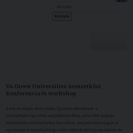
Szolgáltatásaink
Keresés
Nemzetközi
kapcsolatok
Egyetemi
Lelkészség
Egyetemünk
Események
Készült: 2020. szeptember 17.
Módosítás: 2020. szeptember 17.
Sajtó
Oktatás
V4 Green Universities nemzetközi
Sport
Kutatás
konferencia és workshop
Junior
Felvételizőknek
Akadémia
A Károli Gáspár Református Egyetem elkötelezett a
fenntarthatósági célok megvalósításában, ezért több magyar
Hallgatóinknak
felsőoktatási intézményhez hasonlóan megméretteti magát az
egyetemek fenntarthatósági erőfeszítéseit mérő programban. Az