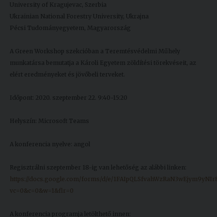
University of Kragujevac, Szerbia
Ukrainian National Forestry University, Ukrajna
Pécsi Tudományegyetem, Magyarország
A Green Workshop szekcióban a Teremtésvédelmi Műhely
munkatársa bemutatja a Károli Egyetem zöldítési törekvéseit, az
elért eredményeket és jövőbeli terveket.
Időpont: 2020. szeptember 22. 9:40-15:20
Helyszín: Microsoft Teams
A konferencia nyelve: angol
Regisztrálni szeptember 18-ig van lehetőség az alábbi linken:
https://docs.google.com/forms/d/e/1FAIpQLSfvahWzRaN3wEjym9yNI
vc=0&c=0&w=1&flr=0
A konferencia programja letölthető innen: