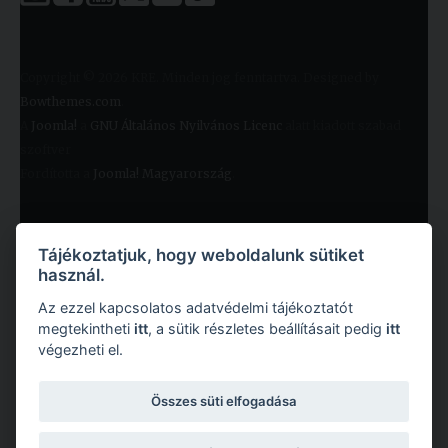
Copyright © 2026 KRE. Minden jog fenntartva. Designed by
Bowthemes.com
.
A
Joomla!
a
GNU Általános Nyilvános Licenc
alatt kiadott szabad
szoftver
Fordította a
Joomla! Magyarország
.
Tájékoztatjuk, hogy weboldalunk sütiket
használ.
Az ezzel kapcsolatos adatvédelmi tájékoztatót
megtekintheti
itt
, a sütik részletes beállításait pedig
itt
végezheti el.
Copyright © 2026 Károli Gáspár Református Egyetem. Minden jog fenntartva.
Összes süti elfogadása