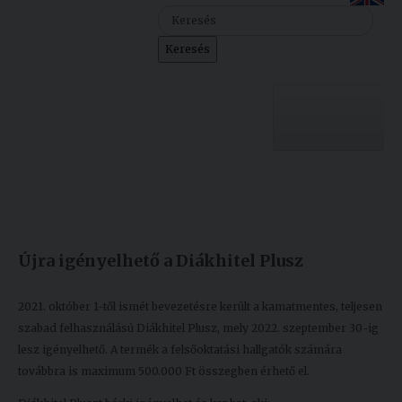
Szolgáltatásaink
Keresés
Nemzetközi
kapcsolatok
Egyetemi
Lelkészség
Egyetemünk
Események
Készült: 2021. október 08.
Módosítás: 2021. október 08.
Sajtó
Oktatás
Újra igényelhető a Diákhitel Plusz
Sport
Kutatás
Junior
Felvételizőknek
2021. október 1-től ismét bevezetésre került a kamatmentes, teljesen
Akadémia
szabad felhasználású Diákhitel Plusz, mely 2022. szeptember 30-ig
lesz igényelhető. A termék a felsőoktatási hallgatók számára
Hallgatóinknak
továbbra is maximum 500.000 Ft összegben érhető el.