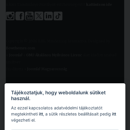
A kari Tanulmányi Osztályok elérhetőségeiért
kattintson ide
.
Copyright © 2026 KRE. Minden jog fenntartva. Designed by
Bowthemes.com
.
A
Joomla!
a
GNU Általános Nyilvános Licenc
alatt kiadott szabad
szoftver
Fordította a
Joomla! Magyarország
.
Tájékoztatjuk, hogy weboldalunk sütiket
használ.
Az ezzel kapcsolatos adatvédelmi tájékoztatót
megtekintheti
itt
, a sütik részletes beállításait pedig
itt
végezheti el.