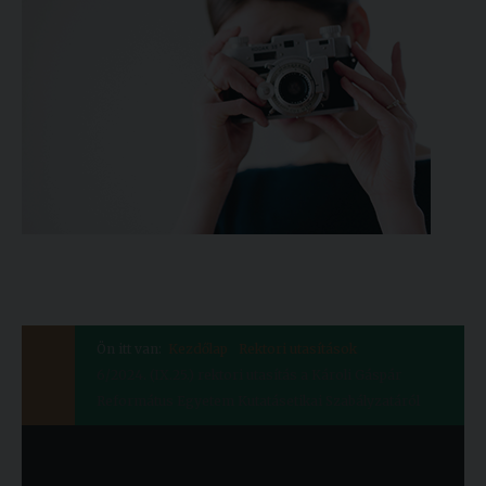
Ön itt van:
Kezdőlap
Rektori utasítások
6/2024. (IX.25.) rektori utasítás a Károli Gáspár
Református Egyetem Kutatásetikai Szabályzatáról