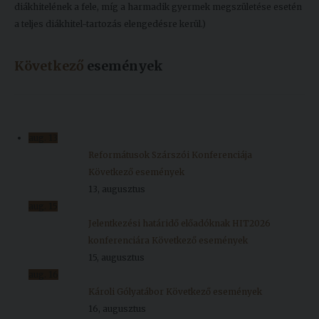
diákhitelének a fele, míg a harmadik gyermek megszületése esetén
a teljes diákhitel-tartozás elengedésre kerül.)
Következő
események
aug.
13
Reformátusok Szárszói Konferenciája
Következő események
13, augusztus
aug.
15
Jelentkezési határidő előadóknak HIT2026
konferenciára
Következő események
15, augusztus
aug.
16
Károli Gólyatábor
Következő események
16, augusztus