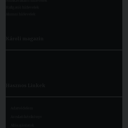
Munkavállalói hírlevelek
Hallgatói hírlevelek
Alumni hírlevelek
Károli magazin
Hasznos
Linkek
Adatvédelem
Arculati kézikönyv
Állásajánlatok