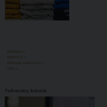
Könyvtár >>
Katalógus >>
KREPOZIT >>
Előfizetett adatbázisok >>
GYIK >>
Tudomány, kutatás