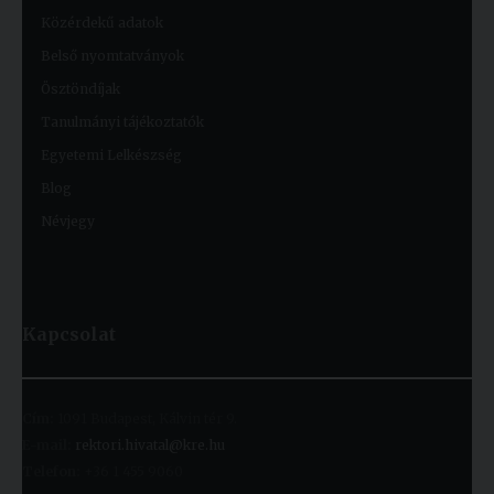
Közérdekű adatok
Belső nyomtatványok
Ösztöndíjak
Tanulmányi tájékoztatók
Egyetemi Lelkészség
Blog
Névjegy
Kapcsolat
Cím:
1091 Budapest, Kálvin tér 9.
E-mail:
rektori.hivatal@kre.hu
Telefon:
+36 1 455 9060