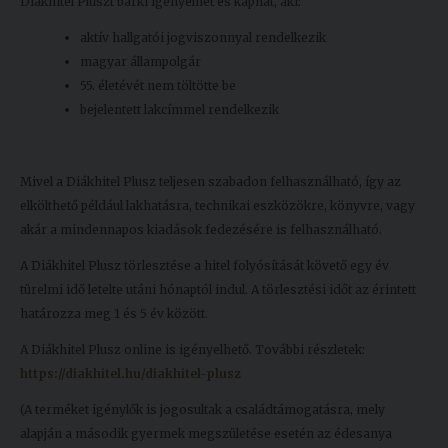
Diákhitel Pluszt bárki igényelhet és kaphat, aki:
Kiadványok
aktív hallgatói jogviszonnyal rendelkezik
magyar állampolgár
55. életévét nem töltötte be
Szolgáltatásaink
bejelentett lakcímmel rendelkezik
Nemzetközi
kapcsolatok
Mivel a Diákhitel Plusz teljesen szabadon felhasználható, így az
elkölthető például lakhatásra, technikai eszközökre, könyvre, vagy
Egyetemi
akár a mindennapos kiadások fedezésére is felhasználható.
Lelkészség
A Diákhitel Plusz törlesztése a hitel folyósítását követő egy év
Események
türelmi idő letelte utáni hónaptól indul. A törlesztési időt az érintett
határozza meg 1 és 5 év között.
Sajtó
A Diákhitel Plusz online is igényelhető. További részletek:
Sport
https://diakhitel.hu/diakhitel-plusz
(A terméket igénylők is jogosultak a családtámogatásra, mely
Junior
alapján a második gyermek megszületése esetén az édesanya
Akadémia