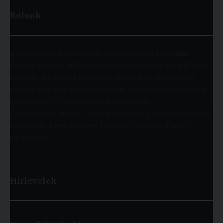
Rólunk
A Károli Gáspár Református Egyetem egyszerre nagy múltú
(jogelőd alapítása: 1855) és fiatal egyetem (jelenlegi nevén 1993 óta
működik), így ötvözi a református oktatás hagyományait és a
szakmai megújulás iránti nyitottságot. Több mint 9000 hallgató öt
karon (Állam- és Jogtudományi; Bölcsészet- és
Társadalomtudományi; Gazdaságtudományi, Egészségtudományi
és Szociális; Hittudományi és Pedagógiai Kar) folytathatja a
tanulmányait.
Hírlevelek