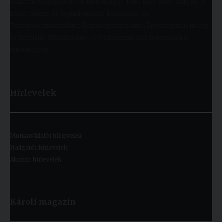
szakmai megújulás iránti nyitottságot. Több mint 9000 hallgató öt
karon (Állam- és Jogtudományi; Bölcsészet- és
Társadalomtudományi; Gazdaságtudományi, Egészségtudományi
és Szociális; Hittudományi és Pedagógiai Kar) folytathatja a
tanulmányait.
Hírlevelek
Munkavállalói hírlevelek
Hallgatói hírlevelek
Alumni hírlevelek
Károli magazin