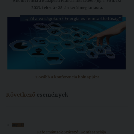
A konferencia a Budapesti Francia Intézetben (Bp. I. Fő u. 17.)
Kiadványok
2023. február 28
-án kerül megtartásra.
Szolgáltatásaink
Nemzetközi
kapcsolatok
Egyetemi
Lelkészség
Tovább a konferencia holnapjára
Események
Következő
események
Sajtó
Sport
Junior
aug.
13
Akadémia
Reformátusok Szárszói Konferenciája