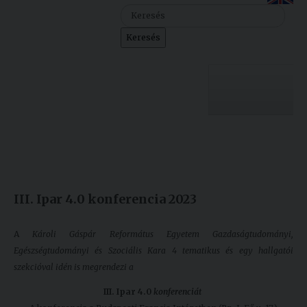
Szolgáltatásaink
Keresés
Nemzetközi
kapcsolatok
Egyetemi
Lelkészség
Egyetemünk
Események
Készült: 2023. január 23.
Módosítás: 2023. január 25.
Sajtó
Oktatás
III. Ipar 4.0 konferencia 2023
Sport
Kutatás
Junior
Felvételizőknek
A
Károli Gáspár Református Egyetem Gazdaságtudományi,
Akadémia
Egészségtudományi és Szociális Kara 4 tematikus és egy hallgatói
szekcióval idén is megrendezi a
Hallgatóinknak
III. Ipar 4.0
konferenciát