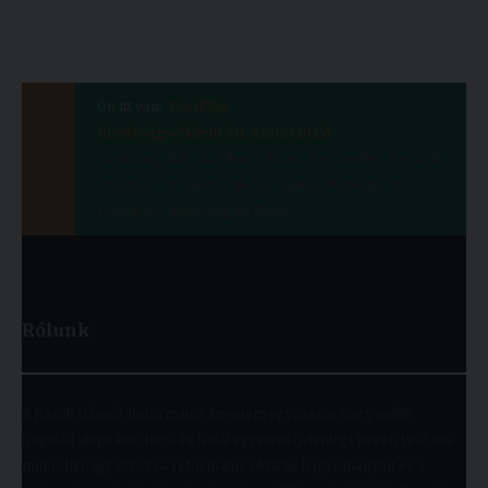
Ön itt van:
Kezdőlap
Kisebbségvédelem XII. szám (2025)
Constança Rito da Silva – Marta Fernandes: Terra de
Miranda Unveiled: The Mirandese Minority in
Portugal’s Monolingual Myth
Rólunk
A Károli Gáspár Református Egyetem egyszerre nagy múltú
(jogelőd alapítása: 1855) és fiatal egyetem (jelenlegi nevén 1993 óta
működik), így ötvözi a református oktatás hagyományait és a