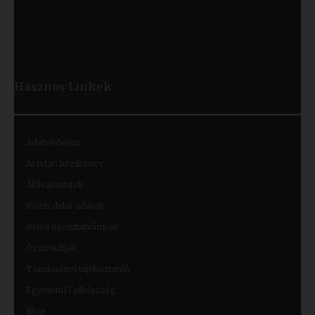
Hasznos
Linkek
Adatvédelem
Arculati kézikönyv
Állásajánlatok
Közérdekű adatok
Belső nyomtatványok
Ösztöndíjak
Tanulmányi tájékoztatók
Egyetemi Lelkészség
Blog