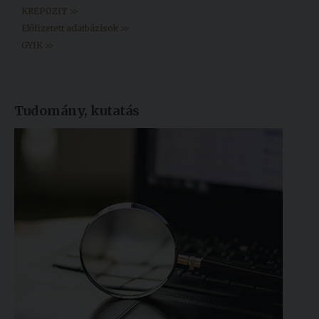
KREPOZIT >>
Előfizetett adatbázisok >>
GYIK >>
Tudomány, kutatás