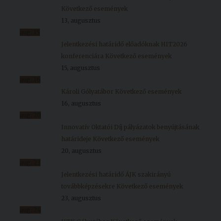
Következő események
13, augusztus
aug.
15
Jelentkezési határidő előadóknak HIT2026
konferenciára
Következő események
15, augusztus
aug.
16
Károli Gólyatábor
Következő események
16, augusztus
aug.
20
Innovatív Oktatói Díj pályázatok benyújtásának
határideje
Következő események
20, augusztus
aug.
23
Jelentkezési határidő ÁJK szakirányú
továbbképzésekre
Következő események
23, augusztus
aug.
24