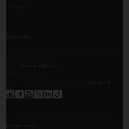
Névjegy
Kapcsolat
Cím:
1091 Budapest, Kálvin tér 9.
E-mail:
rektori.hivatal@kre.hu
Telefon:
+36 1 455 9060
A kari Tanulmányi Osztályok elérhetőségeiért
kattintson ide
.
Copyright © 2026 KRE. Minden jog fenntartva. Designed by
Bowthemes.com
.