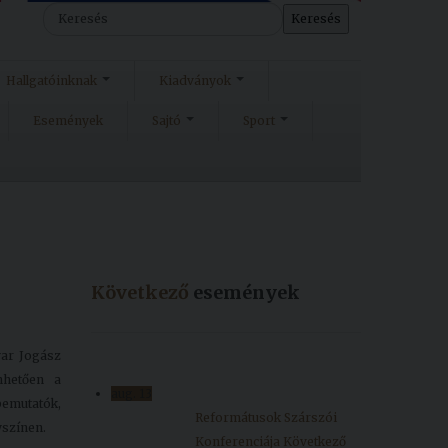
Keresés
Hallgatóinknak
Kiadványok
Események
Sajtó
Sport
Következő
események
yar Jogász
nhetően a
aug.
13
emutatók,
Reformátusok Szárszói
yszínen.
Konferenciája
Következő