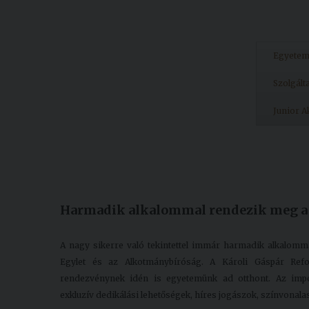
Egyete
Szolgált
Junior 
Készült: 2023. augusztus 30.
Módosítás: 2023. szeptember 22.
Harmadik alkalommal rendezik meg a
A nagy sikerre való tekintettel immár harmadik alkalom
Egylet és az Alkotmánybíróság. A Károli Gáspár Ref
rendezvénynek idén is egyetemünk ad otthont. Az imp
exkluzív dedikálási lehetőségek, híres jogászok, színvonal