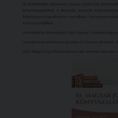
Az érdeklődőket huszonegy magyar nyelvű jogi könyvkiadás
könyvbemutatókkal. A látogatók nemcsak kedvezményes
lehetőséget is kapnak neves szerzőkhöz. A program ezen k
és közszereplőkkel.
A rendezvény díszvendége Claire Legras, Franciaország m
A rendezvény részletes programja
ide kattintva
olvasható. 
A III. Magyar Jogi Könyvszalonon való részvétel ingyenes, 