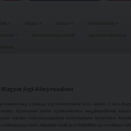
münk
Oktatás
Kutatás
Felvételizőknek
atásaink
Nemzetközi kapcsolatok
Egyetemi Lelkészség
Akadémia
 Magyar Jogi Könyvszalont
mal rendezi meg a Magyar Jogi Könyvszalont 2023. október 7-én a Mag
ormátus Egyetemmel kötött együttműködési megállapodásnak köszö
ozáns Károlyi–Csekonics-palotában kedvezményes könyvvásár, könyvb
as szakmai programok, díjátadók várják az érdeklődőket egy csodálatos hel