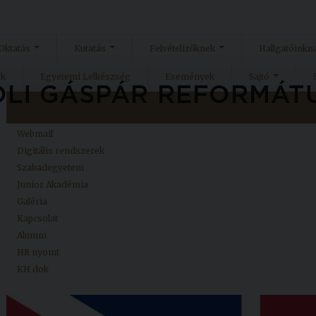
Oktatás
Kutatás
Felvételizőknek
Hallgatóinkn
ok
Egyetemi Lelkészség
Események
Sajtó
Kezdőlap
Neptun
Webmail
Digitális rendszerek
Szabadegyetem
Junior Akadémia
Galéria
Kapcsolat
Alumni
HR nyomt
KH dok