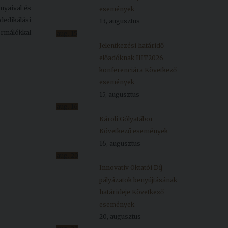
nyaival és
események
edikálási
13, augusztus
ormálókkal
aug.
15
Jelentkezési határidő
előadóknak HIT2026
konferenciára
Következő
események
15, augusztus
aug.
16
Károli Gólyatábor
Következő események
16, augusztus
aug.
20
Innovatív Oktatói Díj
pályázatok benyújtásának
határideje
Következő
események
20, augusztus