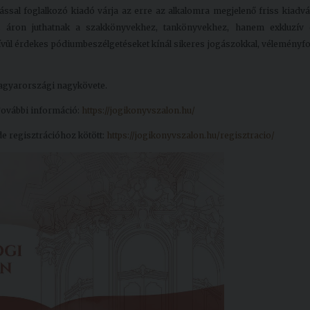
sal foglalkozó kiadó várja az erre az alkalomra megjelenő friss kiadvá
 áron juthatnak a szakkönyvekhez, tankönyvekhez, hanem exkluzív d
ívül érdekes pódiumbeszélgetéseket kínál sikeres jogászokkal, véleményf
agyarországi nagykövete.
További információ:
https://jogikonyvszalon.hu/
de regisztrációhoz kötött:
https://jogikonyvszalon.hu/regisztracio/