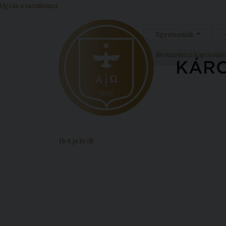
Ugrás a tartalomra
Egyetemünk
Nemzetközi kapcsolat
fb
tt
pt
ln
db