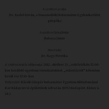
Kiadványok
A szobrot avatja:
Dr. Szabó István, a Dunamelléki Református Egyházkerület
püspöke
Szolgáltatásaink
A szobrot készítette:
Nemzetközi
Babusa János
kapcsolatok
Mecénás:
Egyetemi
Dr. Nagy Piroska
Lelkészség
A szoboravatás időpontja:
2012. október 25., csütörtökön 12:00-
Események
kor kezdődő egyetemi istentiszteletet, „exhortációt” követően
kerül sor 12:45-kor
Sajtó
Helyszíne:
Károli Gáspár Református Egyetem Hittudományi
Kar Ráday utcai épületének udvarán (1092 Budapest, Ráday u.
Sport
28.).
Junior
Akadémia