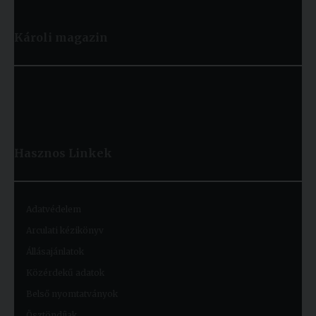
Károli magazin
Hasznos
Linkek
Adatvédelem
Arculati kézikönyv
Állásajánlatok
Közérdekű adatok
Belső nyomtatványok
Ösztöndíjak