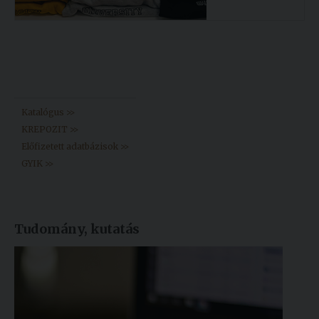
Könyvtár >>
Katalógus >>
KREPOZIT >>
Előfizetett adatbázisok >>
GYIK >>
Tudomány, kutatás