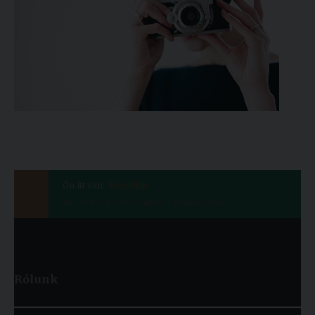
Ön itt van:
Kezdőlap
Az 1956-os forradalomra emlékezünk
Rólunk