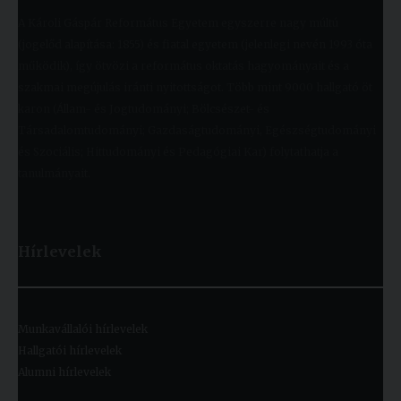
A Károli Gáspár Református Egyetem egyszerre nagy múltú
(jogelőd alapítása: 1855) és fiatal egyetem (jelenlegi nevén 1993 óta
működik), így ötvözi a református oktatás hagyományait és a
szakmai megújulás iránti nyitottságot. Több mint 9000 hallgató öt
karon (Állam- és Jogtudományi; Bölcsészet- és
Társadalomtudományi; Gazdaságtudományi, Egészségtudományi
és Szociális; Hittudományi és Pedagógiai Kar) folytathatja a
tanulmányait.
Hírlevelek
Munkavállalói hírlevelek
Hallgatói hírlevelek
Alumni hírlevelek