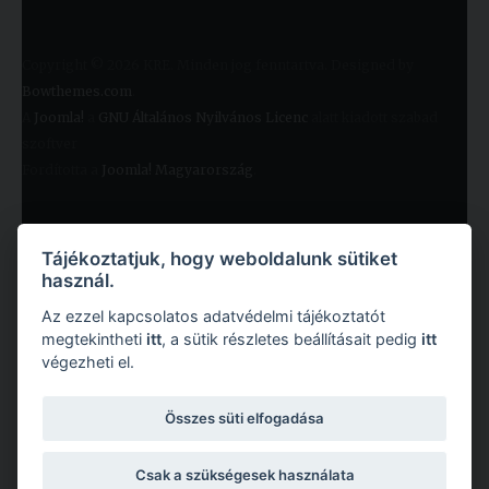
Copyright © 2026 KRE. Minden jog fenntartva. Designed by
Bowthemes.com
.
A
Joomla!
a
GNU Általános Nyilvános Licenc
alatt kiadott szabad
szoftver
Fordította a
Joomla! Magyarország
.
Tájékoztatjuk, hogy weboldalunk sütiket
használ.
Az ezzel kapcsolatos adatvédelmi tájékoztatót
megtekintheti
itt
, a sütik részletes beállításait pedig
itt
végezheti el.
Copyright © 2026 Károli Gáspár Református Egyetem. Minden jog fenntartva.
Összes süti elfogadása
Csak a szükségesek használata