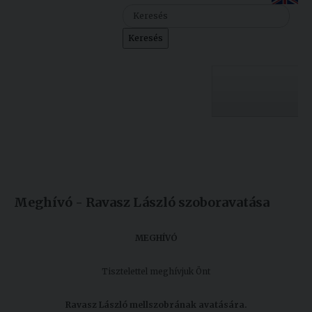
Szolgáltatásaink
Keresés
Nemzetközi
kapcsolatok
Egyetemi
Lelkészség
Egyetemünk
Események
Készült: 2012. október 24.
Módosítás: 2013. május 02.
Sajtó
Oktatás
Meghívó - Ravasz László szoboravatása
Sport
Kutatás
Junior
Felvételizőknek
MEGHÍVÓ
Akadémia
Tisztelettel meghívjuk Önt
Hallgatóinknak
Ravasz László mellszobrának avatására.