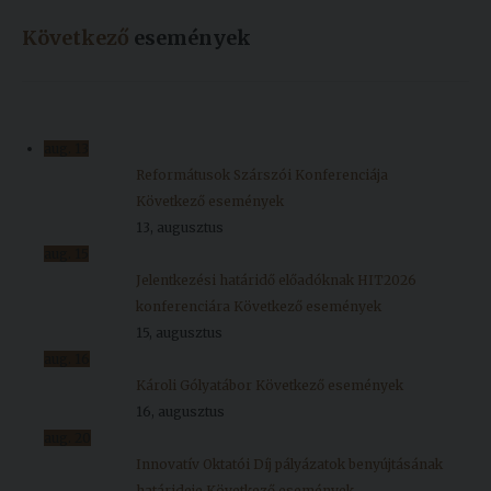
Következő
események
aug.
13
Reformátusok Szárszói Konferenciája
Következő események
13, augusztus
aug.
15
Jelentkezési határidő előadóknak HIT2026
konferenciára
Következő események
15, augusztus
aug.
16
Károli Gólyatábor
Következő események
16, augusztus
aug.
20
Innovatív Oktatói Díj pályázatok benyújtásának
határideje
Következő események