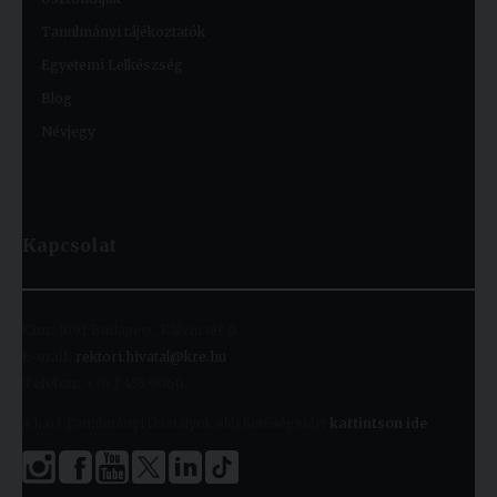
Tanulmányi tájékoztatók
Egyetemi Lelkészség
Blog
Névjegy
Kapcsolat
Cím:
1091 Budapest, Kálvin tér 9.
E-mail:
rektori.hivatal@kre.hu
Telefon:
+36 1 455 9060
A kari Tanulmányi Osztályok elérhetőségeiért
kattintson ide
.