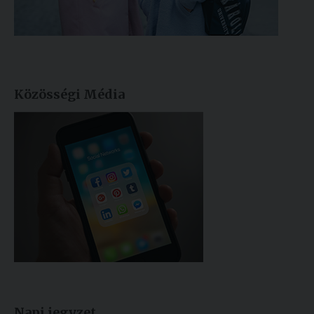
Közösségi Média
Napi jegyzet