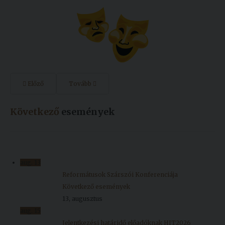
Előző
Tovább
Következő
események
aug.
13
Reformátusok Szárszói Konferenciája
Következő események
13, augusztus
aug.
15
Jelentkezési határidő előadóknak HIT2026