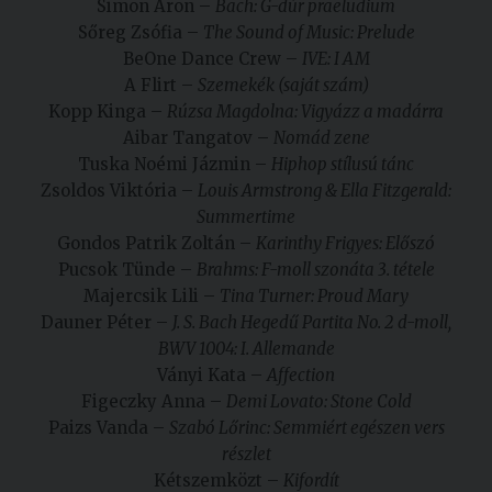
Simon Áron –
Bach: G-dúr praeludium
Sőreg Zsófia –
The Sound of Music: Prelude
BeOne Dance Crew –
IVE: I AM
A Flirt –
Szemekék (saját szám)
Kopp Kinga –
Rúzsa Magdolna: Vigyázz a madárra
Aibar Tangatov –
Nomád zene
Tuska Noémi Jázmin –
Hiphop stílusú tánc
Zsoldos Viktória –
Louis Armstrong & Ella Fitzgerald:
Summertime
Gondos Patrik Zoltán –
Karinthy Frigyes: Előszó
Pucsok Tünde –
Brahms: F-moll szonáta 3. tétele
Majercsik Lili –
Tina Turner: Proud Mary
Dauner Péter –
J. S. Bach Hegedű Partita No. 2 d-moll,
BWV 1004: I. Allemande
Ványi Kata –
Affection
Figeczky Anna –
Demi Lovato: Stone Cold
Paizs Vanda –
Szabó Lőrinc: Semmiért egészen vers
részlet
Kétszemközt –
Kifordít