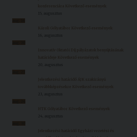
konferenciára
Következő események
15, augusztus
aug.
16
Károli Gólyatábor
Következő események
16, augusztus
aug.
20
Innovatív Oktatói Díj pályázatok benyújtásának
határideje
Következő események
20, augusztus
aug.
23
Jelentkezési határidő ÁJK szakirányú
továbbképzésekre
Következő események
23, augusztus
aug.
24
HTK Gólyatábor
Következő események
24, augusztus
aug.
30
Jelentkezési határidő Egyházi vezetési és