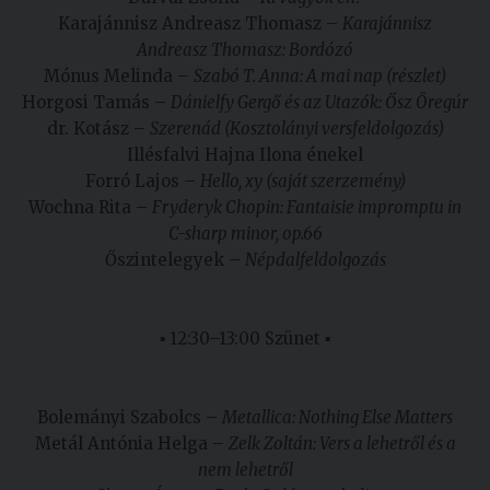
Karajánnisz Andreasz Thomasz –
Karajánnisz
Andreasz Thomasz: Bordózó
Mónus Melinda –
Szabó T. Anna: A mai nap (részlet)
Horgosi Tamás –
Dánielfy Gergő és az Utazók: Ősz Öregúr
dr. Kotász –
Szerenád (Kosztolányi versfeldolgozás)
Illésfalvi Hajna Ilona énekel
Forró Lajos –
Hello, xy (saját szerzemény)
Wochna Rita –
Fryderyk Chopin: Fantaisie impromptu in
C-sharp minor, op.66
Őszintelegyek –
Népdalfeldolgozás
▪ 12:30–13:00 Szünet ▪
Bolemányi Szabolcs –
Metallica: Nothing Else Matters
Metál Antónia Helga –
Zelk Zoltán: Vers a lehetről és a
nem lehetről