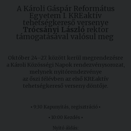
Kiadványok
A Károli Gáspár Református
Egyetem I. KREaktív
tehetségkereső versenye
Szolgáltatásaink
Trócsányi László
rektor
támogatásával valósul meg
Nemzetközi
kapcsolatok
Október 24–27. között kerül megrendezésre
a Károli Közösségi Napok rendezvénysorozat,
Egyetemi
melynek nyitórendezvénye
Lelkészség
az őszi félévben az első KREaktív
Események
tehetségkereső verseny döntője.
Sajtó
▪ 9:30 Kapunyitás, regisztráció ▪
Sport
▪ 10:00 Kezdés ▪
Junior
Akadémia
Nyitó áldás: