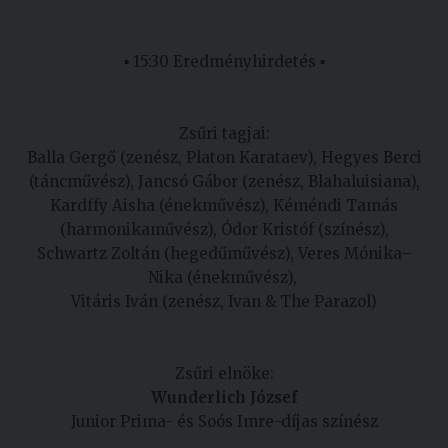
▪ 15:30 Eredményhirdetés ▪
Zsűri tagjai:
Balla Gergő (zenész, Platon Karataev), Hegyes Berci
(táncművész), Jancsó Gábor (zenész, Blahaluisiana),
Kardffy Aisha (énekművész), Kéméndi Tamás
(harmonikaművész), Ódor Kristóf (színész),
Schwartz Zoltán (hegedűművész), Veres Mónika–
Nika (énekművész),
Vitáris Iván (zenész, Ivan & The Parazol)
Zsűri elnöke:
Wunderlich József
Junior Prima- és Soós Imre-díjas színész