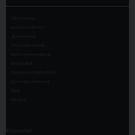
Adatvédelem
Arculati kézikönyv
Állásajánlatok
Közérdekű adatok
Belső nyomtatványok
Ösztöndíjak
Tanulmányi tájékoztatók
Egyetemi Lelkészség
Blog
Névjegy
Kapcsolat