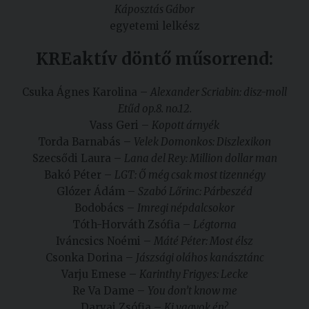
Káposztás Gábor
egyetemi lelkész
KREaktív döntő műsorrend:
Csuka Ágnes Karolina –
Alexander Scriabin: disz-moll
Etűd op.8. no.12.
Vass Geri –
Kopott árnyék
Torda Barnabás –
Velek Domonkos: Diszlexikon
Szecsődi Laura –
Lana del Rey: Million dollar man
Bakó Péter –
LGT: Ő még csak most tizennégy
Glózer Ádám –
Szabó Lőrinc: Párbeszéd
Bodobács –
Imregi népdalcsokor
Tóth-Horváth Zsófia –
Légtorna
Iváncsics Noémi –
Máté Péter: Most élsz
Csonka Dorina –
Jászsági oláhos kanásztánc
Varju Emese –
Karinthy Frigyes: Lecke
Re Va Dame –
You don’t know me
Darvai Zsófia –
Ki vagyok én?