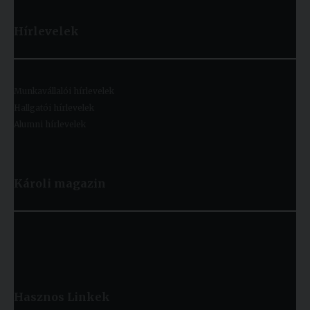
Hírlevelek
Munkavállalói hírlevelek
Hallgatói hírlevelek
Alumni hírlevelek
Károli magazin
Hasznos
Linkek