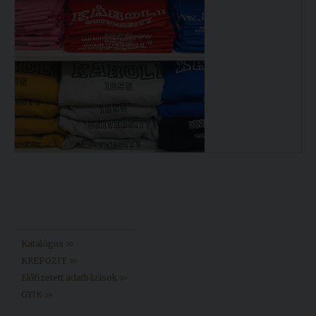
Könyvtár >>
Katalógus >>
KREPOZIT >>
Előfizetett adatbázisok >>
GYIK >>