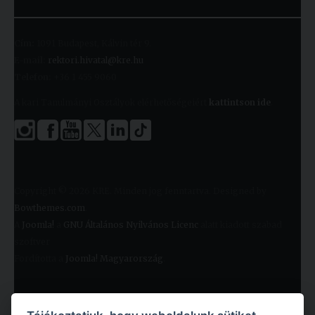
Cím:
1091 Budapest, Kálvin tér 9.
E-mail:
rektori.hivatal@kre.hu
Telefon:
+36 1 455 9060
A kari Tanulmányi Osztályok elérhetőségeiért
kattintson ide
.
Copyright © 2026 KRE. Minden jog fenntartva. Designed by
Bowthemes.com
.
A
Joomla!
a
GNU Általános Nyilvános Licenc
alatt kiadott szabad
szoftver
Fordította a
Joomla! Magyarország
.