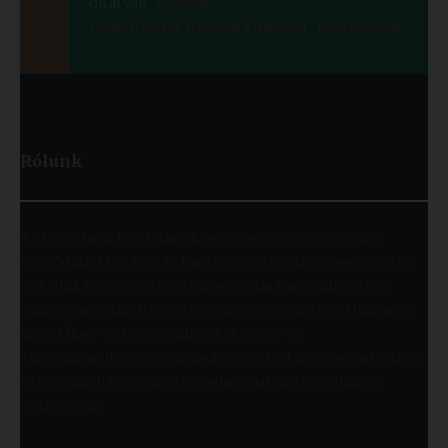
Ön itt van:
Kezdőlap
Észak-Írország (Egyesült Királyság)
Nem-besorolt
KREaktív
Rólunk
A Károli Gáspár Református Egyetem egyszerre nagy múltú
(jogelőd alapítása: 1855) és fiatal egyetem (jelenlegi nevén 1993 óta
működik), így ötvözi a református oktatás hagyományait és a
szakmai megújulás iránti nyitottságot. Több mint 9000 hallgató öt
karon (Állam- és Jogtudományi; Bölcsészet- és
Társadalomtudományi; Gazdaságtudományi, Egészségtudományi
és Szociális; Hittudományi és Pedagógiai Kar) folytathatja a
tanulmányait.