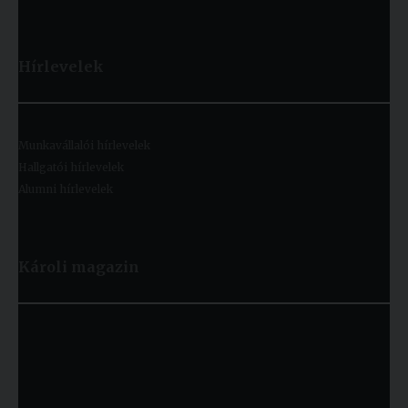
Hírlevelek
Munkavállalói hírlevelek
Hallgatói hírlevelek
Alumni hírlevelek
Károli magazin