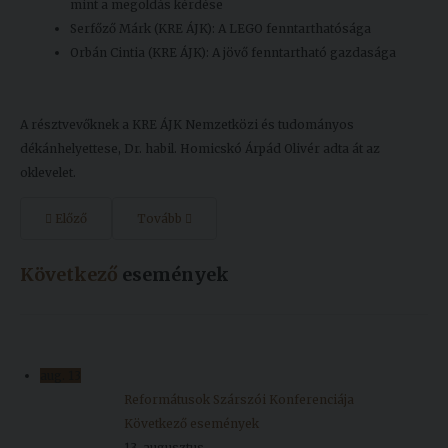
mint a megoldás kérdése
Serfőző Márk (KRE ÁJK): A LEGO fenntarthatósága
Orbán Cintia (KRE ÁJK): A jövő fenntartható gazdasága
A résztvevőknek a KRE ÁJK Nemzetközi és tudományos
dékánhelyettese, Dr. habil. Homicskó Árpád Olivér adta át az
oklevelet.
Előző
Tovább
Következő
események
aug.
13
Reformátusok Szárszói Konferenciája
Következő események
13, augusztus