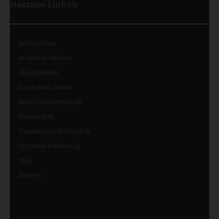
Hasznos
Linkek
Adatvédelem
Arculati kézikönyv
Állásajánlatok
Közérdekű adatok
Belső nyomtatványok
Ösztöndíjak
Tanulmányi tájékoztatók
Egyetemi Lelkészség
Blog
Névjegy