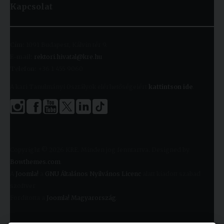
Kapcsolat
Cím:
1091 Budapest, Kálvin tér 9.
E-mail:
rektori.hivatal@kre.hu
Telefon:
+36 1 455 9060
A kari Tanulmányi Osztályok elérhetőségeiért
kattintson ide
.
Copyright © 2026 KRE. Minden jog fenntartva. Designed by
Bowthemes.com
.
A
Joomla!
a
GNU Általános Nyilvános Licenc
alatt kiadott szabad
szoftver
Fordította a
Joomla! Magyarország
.