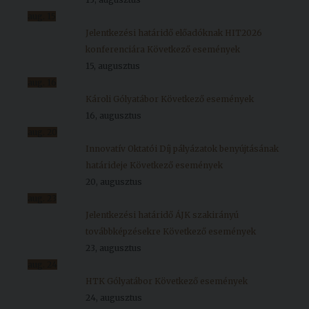
aug.
15
Jelentkezési határidő előadóknak HIT2026
konferenciára
Következő események
15, augusztus
aug.
16
Károli Gólyatábor
Következő események
16, augusztus
aug.
20
Innovatív Oktatói Díj pályázatok benyújtásának
határideje
Következő események
20, augusztus
aug.
23
Jelentkezési határidő ÁJK szakirányú
továbbképzésekre
Következő események
23, augusztus
aug.
24
HTK Gólyatábor
Következő események
24, augusztus