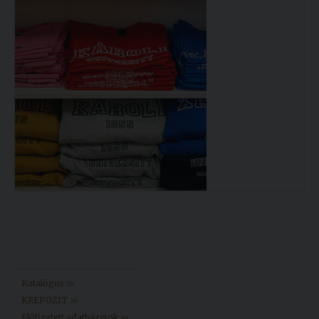
Könyvtár >>
Katalógus >>
KREPOZIT >>
Előfizetett adatbázisok >>