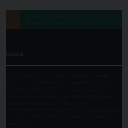
Ön itt van:
Kezdőlap
Felvételizőknek
Miért a Károli?
Nem-besorolt
Ösztöndíj a fenntarthatóság jegyében
Rólunk
A Károli Gáspár Református Egyetem egyszerre nagy múltú
(jogelőd alapítása: 1855) és fiatal egyetem (jelenlegi nevén 1993 óta
működik), így ötvözi a református oktatás hagyományait és a
szakmai megújulás iránti nyitottságot. Több mint 9000 hallgató öt
karon (Állam- és Jogtudományi; Bölcsészet- és
Társadalomtudományi; Gazdaságtudományi, Egészségtudományi
és Szociális; Hittudományi és Pedagógiai Kar) folytathatja a
tanulmányait.