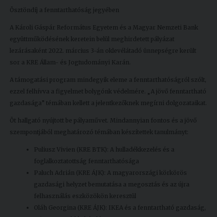
Ösztöndíj a fenntarthatóság jegyében
Kiadványok
A Károli Gáspár Református Egyetem és a Magyar Nemzeti Bank
együttműködésének keretein belül meghirdetett pályázat
Szolgáltatásaink
lezárásaként 2022. március 3-án oklevélátadó ünnepségre került
sor a KRE Állam- és Jogtudományi Karán.
Nemzetközi
A támogatási program mindegyik eleme a fenntarthatóságról szólt,
kapcsolatok
ezzel felhívva a figyelmet bolygónk védelmére. „A jövő fenntartható
gazdasága” témában kellett a jelentkezőknek megírni dolgozataikat.
Egyetemi
Lelkészség
Öt hallgató nyújtott be pályaművet. Mindannyian fontos és a jövő
szempontjából meghatározó témában készítettek tanulmányt:
Események
Puliusz Vivien (KRE BTK): A hulladékkezelés és a
Sajtó
foglalkoztatottság fenntarthatósága
Paluch Adrián (KRE ÁJK): A magyarországi körkörös
Sport
gazdasági helyzet bemutatása a megosztás és az újra
felhasználás eszközökön keresztül
Junior
Oláh Georgina (KRE ÁJK): IKEA és a fenntartható gazdaság,
Akadémia