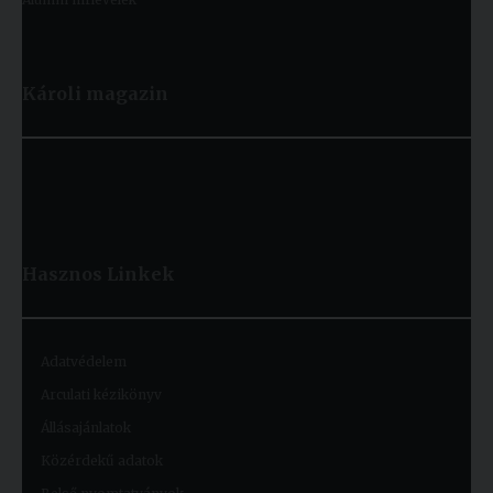
Károli magazin
Hasznos
Linkek
Adatvédelem
Arculati kézikönyv
Állásajánlatok
Közérdekű adatok