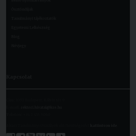
Belső nyomtatványok
Ösztöndíjak
Tanulmányi tájékoztatók
Egyetemi Lelkészség
Blog
Névjegy
Kapcsolat
Cím:
1091 Budapest, Kálvin tér 9.
E-mail:
rektori.hivatal@kre.hu
Telefon:
+36 1 455 9060
A kari Tanulmányi Osztályok elérhetőségeiért
kattintson ide
.