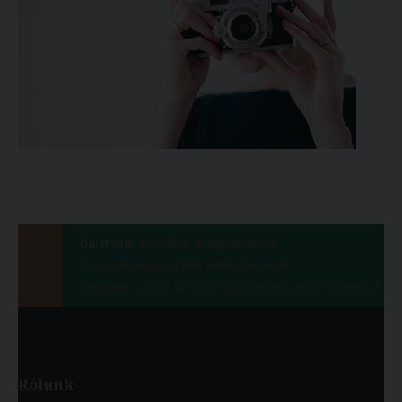
Ön itt van:
Kezdőlap
Hallgatóinknak
Fogyatékossággal élők
Nem-besorolt
Megjelent a 2023. évi NTP hallgatóknak szóló felhívása!
Rólunk