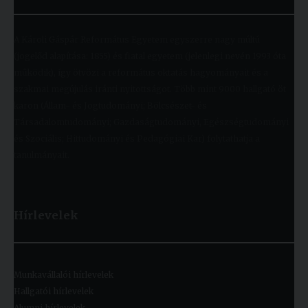
A Károli Gáspár Református Egyetem egyszerre nagy múltú
(jogelőd alapítása: 1855) és fiatal egyetem (jelenlegi nevén 1993 óta
működik), így ötvözi a református oktatás hagyományait és a
szakmai megújulás iránti nyitottságot. Több mint 9000 hallgató öt
karon (Állam- és Jogtudományi; Bölcsészet- és
Társadalomtudományi; Gazdaságtudományi, Egészségtudományi
és Szociális; Hittudományi és Pedagógiai Kar) folytathatja a
tanulmányait.
Hírlevelek
Munkavállalói hírlevelek
Hallgatói hírlevelek
Alumni hírlevelek