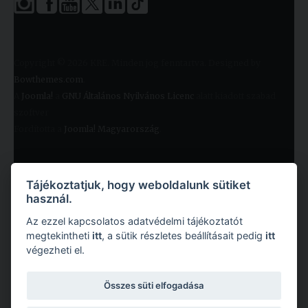
Copyright © 2026 KRE. Minden jog fenntartva. Designed by
Bowthemes.com
.
A
Joomla!
a
GNU Általános Nyilvános Licenc
alatt kiadott szabad
szoftver
Fordította a
Joomla! Magyarország
.
Tájékoztatjuk, hogy weboldalunk sütiket
használ.
Az ezzel kapcsolatos adatvédelmi tájékoztatót
megtekintheti
itt
, a sütik részletes beállításait pedig
itt
végezheti el.
Copyright © 2026 Károli Gáspár Református Egyetem. Minden jog fenntartva.
Összes süti elfogadása