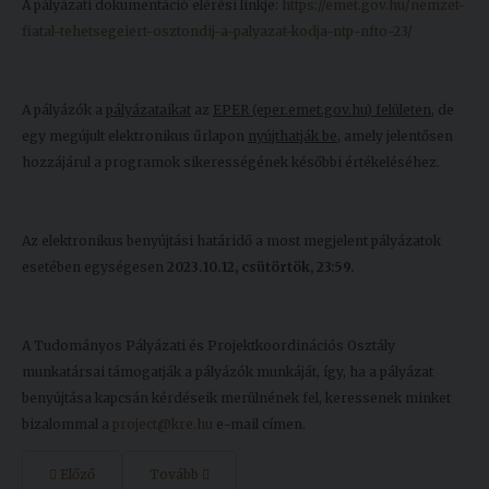
A pályázati dokumentáció elérési linkje:
https://emet.gov.hu/nemzet-
fiatal-tehetsegeiert-osztondij-a-palyazat-kodja-ntp-nfto-23/
A pályázók a
pályázataikat
az
EPER (eper.emet.gov.hu) felületen
, de
egy megújult elektronikus űrlapon
nyújthatják be
, amely jelentősen
hozzájárul a programok sikerességének későbbi értékeléséhez.
Az elektronikus benyújtási határidő a most megjelent pályázatok
esetében egységesen
2023.10.12, csütörtök, 23:59.
A Tudományos Pályázati és Projektkoordinációs Osztály
munkatársai támogatják a pályázók munkáját, így, ha a pályázat
benyújtása kapcsán kérdéseik merülnének fel, keressenek minket
bizalommal a
project@kre.hu
e-mail címen.
Előző
Tovább