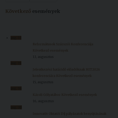
Következő
események
aug.
13
Reformátusok Szárszói Konferenciája
Következő események
13, augusztus
aug.
15
Jelentkezési határidő előadóknak HIT2026
konferenciára
Következő események
15, augusztus
aug.
16
Károli Gólyatábor
Következő események
16, augusztus
aug.
20
Innovatív Oktatói Díj pályázatok benyújtásának