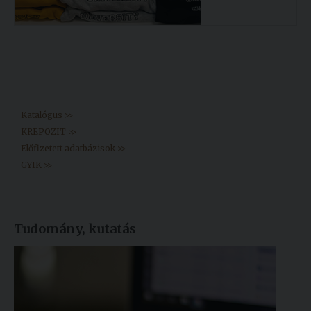
Könyvtár >>
Katalógus >>
KREPOZIT >>
Előfizetett adatbázisok >>
GYIK >>
Tudomány, kutatás