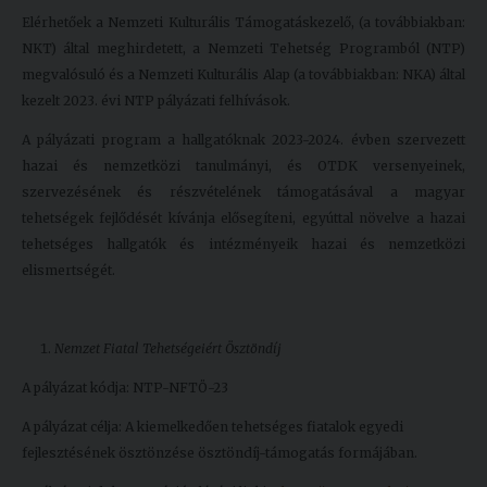
Elérhetőek a Nemzeti Kulturális Támogatáskezelő, (a továbbiakban:
Kiadványok
NKT) által meghirdetett, a Nemzeti Tehetség Programból (NTP)
megvalósuló és a Nemzeti Kulturális Alap (a továbbiakban: NKA) által
Szolgáltatásaink
kezelt 2023. évi NTP pályázati felhívások.
A pályázati program a hallgatóknak 2023-2024. évben szervezett
hazai és nemzetközi tanulmányi, és OTDK versenyeinek,
Nemzetközi
szervezésének és részvételének támogatásával a magyar
kapcsolatok
tehetségek fejlődését kívánja elősegíteni, egyúttal növelve a hazai
Egyetemi
tehetséges hallgatók és intézményeik hazai és nemzetközi
Lelkészség
elismertségét.
Események
Nemzet Fiatal Tehetségeiért Ösztöndíj
Sajtó
A pályázat kódja: NTP-NFTÖ-23
Sport
A pályázat célja: A kiemelkedően tehetséges fiatalok egyedi
Junior
fejlesztésének ösztönzése ösztöndíj-támogatás formájában.
Akadémia