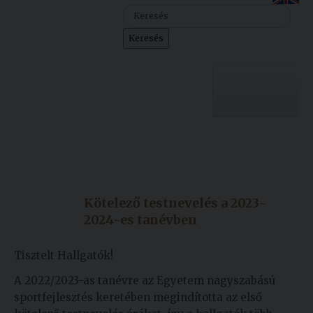
Szolgáltatásaink
Keresés
Nemzetközi
kapcsolatok
Egyetemi
Lelkészség
Egyetemünk
Események
Készült: 2023. szeptember 11.
Módosítás: 2025. február 21.
Sajtó
Oktatás
Kötelező testnevelés a 2023-
Sport
Kutatás
2024-es tanévben
Junior
Felvételizőknek
Akadémia
Tisztelt Hallgatók!
A 2022/2023-as tanévre az Egyetem nagyszabású
Hallgatóinknak
sportfejlesztés keretében megindította az első