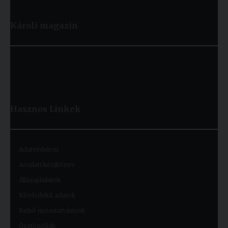
Károli magazin
Hasznos
Linkek
Adatvédelem
Arculati kézikönyv
Állásajánlatok
Közérdekű adatok
Belső nyomtatványok
Ösztöndíjak