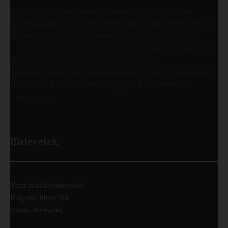
A Károli Gáspár Református Egyetem egyszerre nagy múltú
(jogelőd alapítása: 1855) és fiatal egyetem (jelenlegi nevén 1993 óta
működik), így ötvözi a református oktatás hagyományait és a
szakmai megújulás iránti nyitottságot. Több mint 9000 hallgató öt
karon (Állam- és Jogtudományi; Bölcsészet- és
Társadalomtudományi; Gazdaságtudományi, Egészségtudományi
és Szociális; Hittudományi és Pedagógiai Kar) folytathatja a
tanulmányait.
Hírlevelek
Munkavállalói hírlevelek
Hallgatói hírlevelek
Alumni hírlevelek