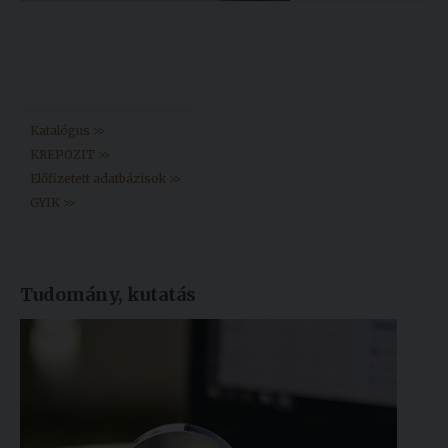
Könyvtár >>
Katalógus >>
KREPOZIT >>
Előfizetett adatbázisok >>
GYIK >>
Tudomány, kutatás