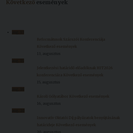
Következő
események
aug.
13
Reformátusok Szárszói Konferenciája
Következő események
13, augusztus
aug.
15
Jelentkezési határidő előadóknak HIT2026
konferenciára
Következő események
15, augusztus
aug.
16
Károli Gólyatábor
Következő események
16, augusztus
aug.
20
Innovatív Oktatói Díj pályázatok benyújtásának
határideje
Következő események
20, augusztus