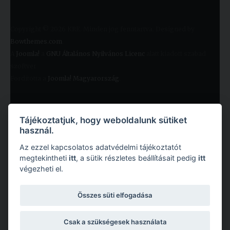
Copyright © 2026 KRE. Minden jog fenntartva. Designed by
Bowthemes.com
.
A
Joomla!
a
GNU Általános Nyilvános Licenc
alatt kiadott szabad
szoftver
Fordította a
Joomla! Magyarország
.
Tájékoztatjuk, hogy weboldalunk sütiket
használ.
Az ezzel kapcsolatos adatvédelmi tájékoztatót
megtekintheti
itt
, a sütik részletes beállításait pedig
itt
végezheti el.
Copyright © 2026 Károli Gáspár Református Egyetem. Minden jog fenntartva.
Összes süti elfogadása
Csak a szükségesek használata