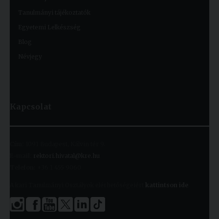
Tanulmányi tájékoztatók
Egyetemi Lelkészség
Blog
Névjegy
Kapcsolat
Cím:
1091 Budapest, Kálvin tér 9.
E-mail:
rektori.hivatal@kre.hu
Telefon:
+36 1 455 9060
A kari Tanulmányi Osztályok elérhetőségeiért
kattintson ide
.