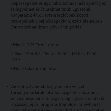
képességeket és úgy, mint számos más sportág ez
is fegyelmet és önuralmat tanít. Egyetemi
csapataink évről-évre a legjobbak között
szerepelnek a bajnokságokban, ezért kiemelten
fontos számunkra a gólya-utánpótlás.
Helyszín:
D25 Tornaterem
Időpont:
Hétfő és Péntek 10:00 - 11:30 és 12:00 -
13:30
Oktató:
Szlávik Boglárka
Aerobik:
Az aerobik egy zenére végzett
tornagyakorlatokból álló mozgásforma, amely
sok izomcsoportot mozgat meg egyszerre. Kiváló
közösség építő program. Már előző tanévben is
nagy népszerűségnek örvendett a Károli egyetem