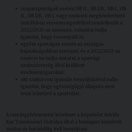
csapatsportágak esetén NB II., NB I/B., NB I., OB
II., OB I/B., OB I. vagy ezeknek megfeleltethető
osztályban versenyengedéllyel rendelkezik a
2022/2023-as szezonra, valamint tudja
igazolni, hogy versenyzik is;
egyéni sportágak esetén az országos
bajnokságokban szerepel, és a 2022/2023-as
tanévre be tudja mutatni a sportági
szakszövetség által kiállított
eredményigazolást;
aki szakorvosi igazolás benyújtásával tudja
igazolni, hogy egészségügyi állapota nem
teszi lehetővé a sportolást.
A tantárgyfelmentési kérelmet a képzésért felelős
Kar Tanulmányi Osztálya által a honlapon közzétett
módon és határidőig kell benyújtani.