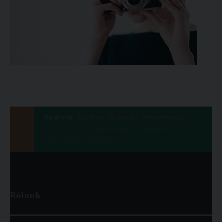
Ön itt van:
Kezdőlap
Hollandia
Nem-besorolt
9/2021. (XI.23.) számú kancellári utasítás a 2021.
gazdasági év zárásáról
Rólunk