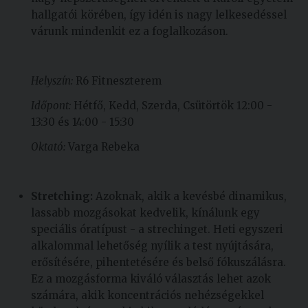
hallgatói körében, így idén is nagy lelkesedéssel
várunk mindenkit ez a foglalkozáson.
Helyszín:
R6 Fitneszterem
Időpont:
Hétfő, Kedd, Szerda, Csütörtök 12:00 -
13:30 és 14:00 - 15:30
Oktató:
Varga Rebeka
Stretching:
Azoknak, akik a kevésbé dinamikus,
lassabb mozgásokat kedvelik, kínálunk egy
speciális óratípust - a strechinget. Heti egyszeri
alkalommal lehetőség nyílik a test nyújtására,
erősítésére, pihentetésére és belső fókuszálásra.
Ez a mozgásforma kiváló választás lehet azok
számára, akik koncentrációs nehézségekkel