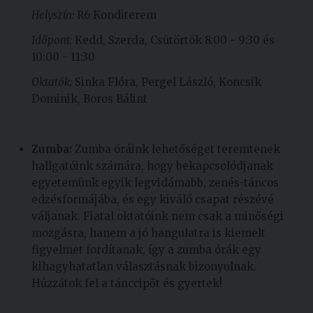
Helyszín:
R6 Konditerem
Időpont:
Kedd, Szerda, Csütörtök 8:00 - 9:30 és
10:00 - 11:30
Oktatók:
Sinka Flóra, Pergel László, Koncsik
Dominik, Boros Bálint
Zumba:
Zumba óráink lehetőséget teremtenek
hallgatóink számára, hogy bekapcsolódjanak
egyetemünk egyik legvidámabb, zenés-táncos
edzésformájába, és egy kiváló csapat részévé
váljanak. Fiatal oktatóink nem csak a minőségi
mozgásra, hanem a jó hangulatra is kiemelt
figyelmet fordítanak, így a zumba órák egy
kihagyhatatlan választásnak bizonyulnak.
Húzzátok fel a tánccipőt és gyertek!