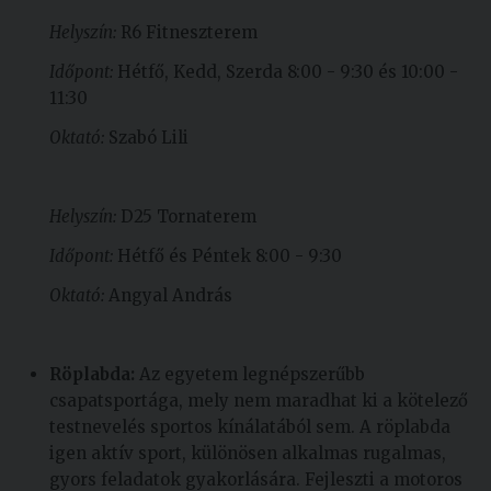
Helyszín:
R6 Fitneszterem
Időpont:
Hétfő, Kedd, Szerda 8:00 - 9:30 és 10:00 -
11:30
Oktató:
Szabó Lili
Helyszín:
D25 Tornaterem
Időpont:
Hétfő és Péntek 8:00 - 9:30
Oktató:
Angyal András
Röplabda:
Az egyetem legnépszerűbb
csapatsportága, mely nem maradhat ki a kötelező
testnevelés sportos kínálatából sem. A röplabda
igen aktív sport, különösen alkalmas rugalmas,
gyors feladatok gyakorlására. Fejleszti a motoros