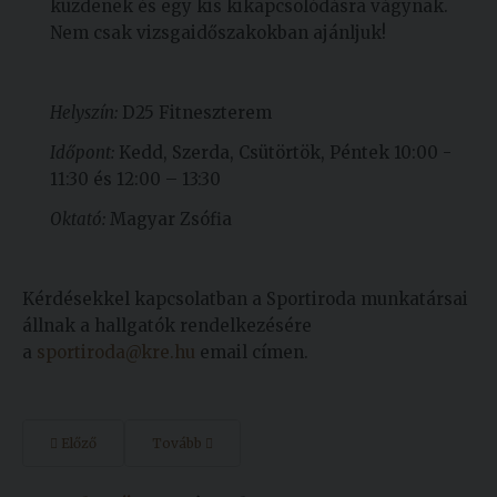
küzdenek és egy kis kikapcsolódásra vágynak.
Nem csak vizsgaidőszakokban ajánljuk!
Helyszín:
D25 Fitneszterem
Időpont:
Kedd, Szerda, Csütörtök, Péntek 10:00 -
11:30 és 12:00 – 13:30
Oktató:
Magyar Zsófia
Kérdésekkel kapcsolatban a Sportiroda munkatársai
állnak a hallgatók rendelkezésére
a
sportiroda@kre.hu
email címen.
Előző
Tovább