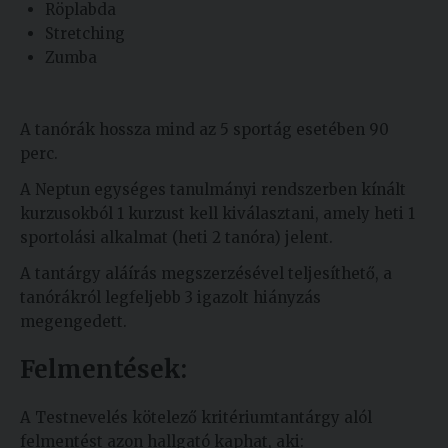
Röplabda
Stretching
Zumba
A tanórák hossza mind az 5 sportág esetében 90
perc.
A Neptun egységes tanulmányi rendszerben kínált
kurzusokból 1 kurzust kell kiválasztani, amely heti 1
sportolási alkalmat (heti 2 tanóra) jelent.
A tantárgy aláírás megszerzésével teljesíthető, a
tanórákról legfeljebb 3 igazolt hiányzás
megengedett.
Felmentések:
A Testnevelés kötelező kritériumtantárgy alól
felmentést azon hallgató kaphat, aki: