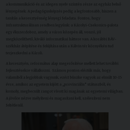
a kommunikáció és az idegen nyelv szintén része az egyház belső
lényegének. A pedagógusképzés pedig a legfontosabb, hiszen a
tanítás a keresztyénség lényegi feladata. Fontos, hogy
infrastrukturálisan rendben legyünk: a Károlyi-Csekonics-palota
egy ékszerdoboz, amely a város közepén áll, vonzó, jól
megközelíthető, kiváló informatikai háttere van. A korábbi BÁV-
székház átépítése és felújítása után a Kálvin tér környékén tud
terjeszkedni a Károli.
A keresztyén, református alap megerősítése mellett lehet további
fejlesztésekre vállalkozni. Számos ponton elértük már, hogy
valamiből a legjobbak vagyunk, ezért büszke vagyok az elmúlt 10-15
évre, amikor az egyetem kijött a „provinciális” státuszból, és
komoly, megbecsült rangot vívott ki magának az egyetemi világban.
A jövőre nézve mélyíteni és magasítani kell, szélesíteni nem
feltétlenül.