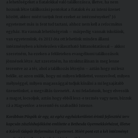
a lehetőségeket a fiatalokkal való találkozásra, illetve, ha nem
hozunk létre találkozási pontokat a fiatalok és az isteni üzenet
között, akkor miért tartjuk fent ezeket az intézményeket? Jó
egyetemet más is fent tud tartani, ahhoz nem kell a református
egyház. Ha vannak lehetőségeink – márpedig vannak iskoláink,
van egyetemünk, és 2013 óta ott lehetünk minden állami
intézményben a kötelezően választható hittanoktatással – akkor
szeretném, ha ezeken a felületeken evangéliumi találkozások
jönnének létre. Azt szeretném, ha strukturálisan is meg lenne
teremtve az a tér, ahol a találkozás létrejön – aztán hogy mi lesz
belőle, az azon múlik, hogy mi milyen lelkülettel, vonzerővel, milyen
mélységgel, milyen magassággal tudjuk kínálni a mi legsajátabb
üzenetünket, a megváltás üzenetét.. A mi feladatunk, hogy elvessük
a magot, locsoljuk, aztán hogy ebből lesz-e termés vagy nem, bízzuk
rá a Magvetőre: a teremtő és szabadító Istenre.
Korábban Püspök úr egy, az egész egyházkerületet érintő fejlesztési terv
kapcsán zászlóshajókként említette a Bethesda Gyermekkórházat, illetve
a Károli Gáspár Református Egyetemet. Miért pont ezt a két intézményt