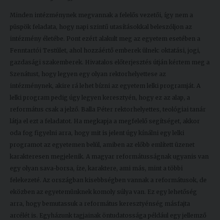
Minden intézménynek megvannak a felelős vezetői, így nem a
püspök feladata, hogy napi szintű utasításokkal beleszóljon az
intézmény életébe. Pont ezért alakult meg az egyetem esetében a
Fenntartói Testület, ahol hozzáértő emberek ülnek: oktatási, jogi,
gazdasági szakemberek. Hivatalos előterjesztés útján kértem meg a
Szenátust, hogy legyen egy olyan rektorhelyettese az
intézménynek, akire rá lehet bízni az egyetem lelki programját. A
lelki program pedig úgy legyen keresztyén, hogy ez az alap, a
református csak a jelző. Balla Péter rektorhelyettes, teológiai tanár
látja el ezt a feladatot. Ha megkapja a megfelelő segítséget, akkor
oda fog figyelni arra, hogy mit is jelent úgy kínálni egy lelki
programot az egyetemen belül, amiben az előbb említett üzenet
karakteresen megjelenik. A magyar reformátusságnak ugyanis van
egy olyan sava-borsa, íze, karaktere, ami más, mint a többi
felekezeté. Az országban kisebbségben vannak a reformátusok, de
eközben az egyetemünknek komoly súlya van. Ez egy lehetőség
arra, hogy bemutassuk a református keresztyénség másfajta
arcélét is. Egyházunk tagjainak öntudatossága például egy jellemző