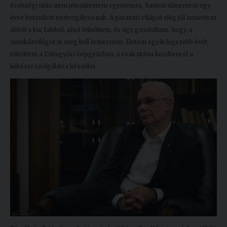
érettségi után nem jelentkeztem egyetemre, hanem elmentem egy
évre betanított esztergályosnak. A paraszti világot elég jól ismertem
abból a kis faluból, ahol felnőttem, és úgy gondoltam, hogy a
munkásvilágot is meg kell ismernem. Életem egyik legszebb évét
töltöttem a Diósgyőri Gépgyárban, s csak utána kezdtem el a
lelkészi szolgálatra készülni.