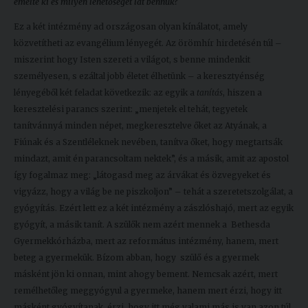
emelte ki és milyen lehetőséget lát bennük?
Ez a két intézmény ad országosan olyan kínálatot, amely
közvetítheti az evangélium lényegét. Az örömhír hirdetésén túl –
miszerint hogy Isten szereti a világot, s benne mindenkit
személyesen, s ezáltal jobb életet élhetünk – a keresztyénség
lényegéből két feladat következik: az egyik a
tanítás
, hiszen a
keresztelési parancs szerint: „menjetek el tehát, tegyetek
tanítvánnyá minden népet, megkeresztelve őket az Atyának, a
Fiúnak és a Szentléleknek nevében, tanítva őket, hogy megtartsák
mindazt, amit én parancsoltam nektek”, és a másik, amit az apostol
így fogalmaz meg: „látogasd meg az árvákat és özvegyeket és
vigyázz, hogy a világ be ne piszkoljon” – tehát a szeretetszolgálat, a
gyógyítás. Ezért lett ez a két intézmény a zászlóshajó, mert az egyik
gyógyít, a másik tanít. A szülők nem azért mennek a Bethesda
Gyermekkórházba, mert az református intézmény, hanem, mert
beteg a gyermekük. Bízom abban, hogy szülő és a gyermek
másként jön ki onnan, mint ahogy bement. Nemcsak azért, mert
remélhetőleg meggyógyul a gyermeke, hanem mert érzi, hogy itt
másként gyógyítanak, érzi, hogy itt még valami más is van azon túl,