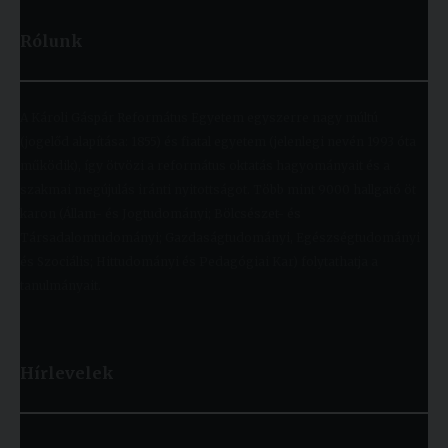
Rólunk
A Károli Gáspár Református Egyetem egyszerre nagy múltú
(jogelőd alapítása: 1855) és fiatal egyetem (jelenlegi nevén 1993 óta
működik), így ötvözi a református oktatás hagyományait és a
szakmai megújulás iránti nyitottságot. Több mint 9000 hallgató öt
karon (Állam- és Jogtudományi; Bölcsészet- és
Társadalomtudományi; Gazdaságtudományi, Egészségtudományi
és Szociális; Hittudományi és Pedagógiai Kar) folytathatja a
tanulmányait.
Hírlevelek