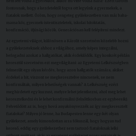
nem lett volna a gyerekkor, akkor mi vitte volna haza? Ezért tartom
fontosnak, hogy a kezdetektől fogva ott legyünk a gyermekek, a
fiatalok mellett. Öröm, hogy rengeteg gyülekezetben van már baba-
mama kör, gyermek-istentiszteletek, iskolai hitoktatás,
konfirmáció, ifjúsági körök. Generációsan kell felépíteni mindezt.
Az egyetemi világot, különösen a Károlit szeretném közelebb hozni
a gyülekezeteknek ahhoz a világához, amely képes integrálni,
befogadni azokat a hallgatókat, akik érdeklődők. Egy konkrét példán
keresztül szeretném ezt megvilágítani: az Egyetemi Lelkészségben
felmerült egy olyan kérdés, hogy azon hallgatók számára, akiket
érdekel a hit, viszont se megkeresztelve nincsenek, se nem
konfirmáltak, milyen lehetőségek vannak? A Lelkészség ezért
meghirdetett egy kurzust, melyre lehet jelentkezni, ahol meg lehet
keresztelkedni és le lehet konfirmálni (felnőttkorban ez egybeesik).
Felvetődött az is, hogy hová anyakönyvezzék az így megkeresztelt
fiatalokat? Milyen jó lenne, ha Budapesten lenne egy-két olyan
gyülekezet, amely kimondottan arra fókuszál, hogy hogyan tud
kereső, eddig egy gyülekezethez sem tartozó fiataloknak lelki
otthont nyújtani, akár az egyetemi gyülekezet programjainak is