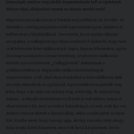
fontosságát, amelyre még inkább összpontosítania kell az egyháznak.
Milyen céljai, elképzelései vannak az oktatás-nevelés terén?
Nagyon fontosnak tartom a fiatalok megszólítását. Az óvodás- és
felnőttkor a két legmeghatározóbb kapcsolódási pont, idejében el
kell kezdeni a hit plántálását. Szeretném, ha az egyház ifjúsági
mozgalma, a Csillagpont egy olyan rendszerré épülne ki, hogy nem
csak kétévente lehet találkozni pár napra, hanem folyamatos, egész
éves kapcsolattartásra lenne lehetőség, rendszeres találkozási
módok szerveződnének; „Csillagpontok” alakulnának a
gyülekezetekben is. Regionális találkozási lehetőségek
megteremtése a cél, ahol olyan fiatalokkal is lehet találkozni akik
ma még elutasítóak az egyházzal. A gyermekkorban plántált mag
lehet, hogy a hó alatt van néhány évig, évtizedig, de utána ki fog
hajtani… A tékozló fiú története erről szól: jó volt otthon, mégis el
akart menni a fiú, mert az ember kalandvágyó, ez már csak így van.
Amikor viszont eljutott a disznóvájúig, akkor eszébe jutott az atyai
ház. Eszébe jutott, hogy van egy apja, aki úgy szerette, mint ahogy
soha senki. Ezért hazament, mert volt hová hazamennie. De ha