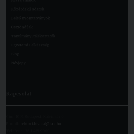
Állásajánlatok
Közérdekű adatok
Belső nyomtatványok
Ösztöndíjak
Tanulmányi tájékoztatók
Egyetemi Lelkészség
Blog
Névjegy
Kapcsolat
Cím:
1091 Budapest, Kálvin tér 9.
E-mail:
rektori.hivatal@kre.hu
Telefon:
+36 1 455 9060