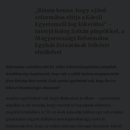
Kiadványok
„Bízom benne, hogy a jövő
református elitje a Károli
Egyetemről fog kikerülni” –
Szolgáltatásaink
interjú Balog Zoltán püspökkel, a
Magyarországi Református
Egyház Zsinatának lelkészi
Nemzetközi
elnökével
kapcsolatok
Egyetemi
Református családban nőtt fel, szülei lelkészházaspárként szolgáltak.
Lelkészség
Korábban úgy fogalmazott, hogy már a szülői házban megtapasztalta
Jézus Krisztus hívó szavát. Ezek szerint egyértelmű volt, hogy Ön is a
Események
lelkészi hivatást fogja választani?
Sajtó
Annyira egyértelmű volt, hogy tiltakoztam is ellene – a protestáns
alapállás is azt mondja, hogy semmit se fogadjunk el készen,
Sport
magától értetődően. A ’70-es évek második felében egy református
gimnázium végzett diákjáért nem kapkodtak úgy, ezért is
Junior
logikusnak tűnt, hogy az ember folytatja édesapja hivatását. Kitűnő
Akadémia