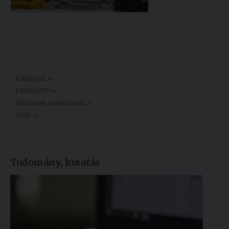
Könyvtár >>
Katalógus >>
KREPOZIT >>
Előfizetett adatbázisok >>
GYIK >>
Tudomány, kutatás