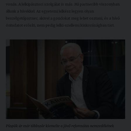
vonás. A lelkipásztori szolgálat is más. Mi partneribb viszonyban
állunk a hívekkel. Az egyetemi lelkész legyen olyan
beszélgetőpartner, akivel a gondokat meg lehet osztani, és a hívő
öntudatot erősíti, nem pedig lelki-szellemi kiskorúságban tart.
Püspök úr már többször kiemelte a jövő református nemzedékének