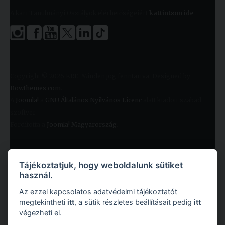
A kari Tanulmányi Osztályok elérhetőségeiért
kattintson ide
.
Copyright © 2026 KRE. Minden jog fenntartva. Designed by
Bowthemes.com
.
A
Joomla!
a
GNU Általános Nyilvános Licenc
alatt kiadott szabad
szoftver
Fordította a
Joomla! Magyarország
.
Tájékoztatjuk, hogy weboldalunk sütiket
használ.
Az ezzel kapcsolatos adatvédelmi tájékoztatót
megtekintheti
itt
, a sütik részletes beállításait pedig
itt
végezheti el.