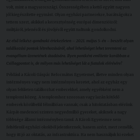
volt, mint a magyarországi. Összességében a kettő együtt nagyon
jól kiegészítette egymást. Olyan egyházi partnerekre, barátságokra
tettem szert, akikkel a keresztyénség európai dimenzióiról:
múltjáról, jelenéről és jövőjéről együtt tudtunk gondolkodni.
Az első lelkész-gondnoki értekezleten – 2021. május 5-én – beszélt olyan
találkozási pontok létrehozásáról, ahol lehetőséget lehet teremteni az
evangélium üzenetének átadására. Ilyen pontként említette korábban a
Csillagpontot is, de milyen más lehetőséget lát a fiatalok elérésére?
Például a Károli Gáspár Református Egyetemet, illetve minden olyan
intézményes vagy nem intézményes keretet, ahol az egyház egy
olyan felületen találkozhat emberekkel, amely egyébként nem a
templomi közeg. A templomhoz szorosan vagy lazán kötődő
emberek körülbelül félmillióan vannak; csak a hitoktatásban elérünk
Kárpát-medencei szinten negyedmillió gyereket, akiknek a nagy
többsége állami intézményben tanul. A Károli Egyetemre sem
feltétlenül egyházi okokból jelentkeznek, hanem azért, mert remélik,
hogy itt jó az oktatás, az infrastruktúra. Ha nem használjuk ki ezeket