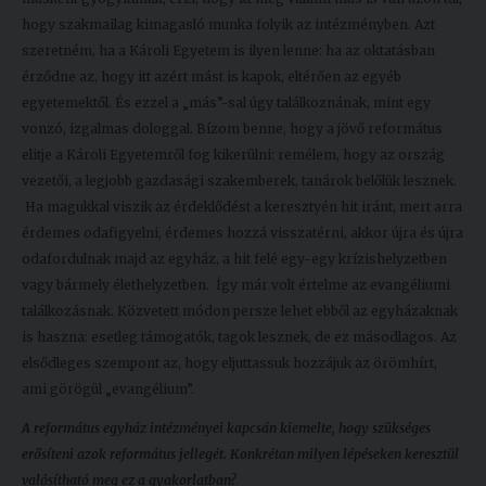
hogy szakmailag kimagasló munka folyik az intézményben. Azt
szeretném, ha a Károli Egyetem is ilyen lenne: ha az oktatásban
érződne az, hogy itt azért mást is kapok, eltérően az egyéb
egyetemektől. És ezzel a „más”-sal úgy találkoznának, mint egy
vonzó, izgalmas dologgal. Bízom benne, hogy a jövő református
elitje a Károli Egyetemről fog kikerülni: remélem, hogy az ország
vezetői, a legjobb gazdasági szakemberek, tanárok belőlük lesznek.
Ha magukkal viszik az érdeklődést a keresztyén hit iránt, mert arra
érdemes odafigyelni, érdemes hozzá visszatérni, akkor újra és újra
odafordulnak majd az egyház, a hit felé egy-egy krízishelyzetben
vagy bármely élethelyzetben. Így már volt értelme az evangéliumi
találkozásnak. Közvetett módon persze lehet ebből az egyházaknak
is haszna: esetleg támogatók, tagok lesznek, de ez másodlagos. Az
elsődleges szempont az, hogy eljuttassuk hozzájuk az örömhírt,
ami görögül „evangélium”.
A református egyház intézményei kapcsán kiemelte, hogy szükséges
erősíteni azok református jellegét. Konkrétan milyen lépéseken keresztül
valósítható meg ez a gyakorlatban?