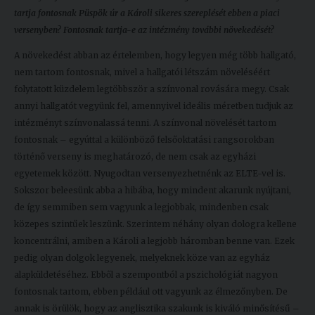
tartja fontosnak Püspök úr a Károli sikeres szereplését ebben a piaci
versenyben? Fontosnak tartja-e az intézmény további növekedését?
A növekedést abban az értelemben, hogy legyen még több hallgató,
nem tartom fontosnak, mivel a hallgatói létszám növeléséért
folytatott küzdelem legtöbbször a színvonal rovására megy. Csak
annyi hallgatót vegyünk fel, amennyivel ideális méretben tudjuk az
intézményt színvonalassá tenni. A színvonal növelését tartom
fontosnak – egyúttal a különböző felsőoktatási rangsorokban
történő verseny is meghatározó, de nem csak az egyházi
egyetemek között. Nyugodtan versenyezhetnénk az ELTE-vel is.
Sokszor beleesünk abba a hibába, hogy mindent akarunk nyújtani,
de így semmiben sem vagyunk a legjobbak, mindenben csak
közepes szintűek leszünk. Szerintem néhány olyan dologra kellene
koncentrálni, amiben a Károli a legjobb háromban benne van. Ezek
pedig olyan dolgok legyenek, melyeknek köze van az egyház
alapküldetéséhez. Ebből a szempontból a pszichológiát nagyon
fontosnak tartom, ebben például ott vagyunk az élmezőnyben. De
annak is örülök, hogy az anglisztika szakunk is kiváló minősítésű –