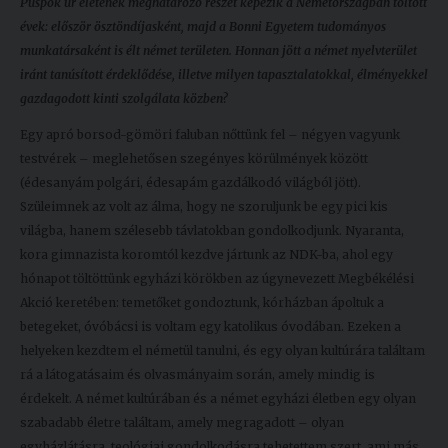
Püspök úr életének meghatározó részét képezik a Németországban töltött
évek: először ösztöndíjasként, majd a Bonni Egyetem tudományos
munkatársaként is élt német területen. Honnan jött a német nyelvterület
iránt tanúsított érdeklődése, illetve milyen tapasztalatokkal, élményekkel
gazdagodott kinti szolgálata közben?
Egy apró borsod-gömöri faluban nőttünk fel – négyen vagyunk
testvérek – meglehetősen szegényes körülmények között
(édesanyám polgári, édesapám gazdálkodó világból jött).
Szüleimnek az volt az álma, hogy ne szoruljunk be egy pici kis
világba, hanem szélesebb távlatokban gondolkodjunk. Nyaranta,
kora gimnazista koromtól kezdve jártunk az NDK-ba, ahol egy
hónapot töltöttünk egyházi körökben az úgynevezett Megbékélési
Akció keretében: temetőket gondoztunk, kórházban ápoltuk a
betegeket, óvóbácsi is voltam egy katolikus óvodában. Ezeken a
helyeken kezdtem el németül tanulni, és egy olyan kultúrára találtam
rá a látogatásaim és olvasmányaim során, amely mindig is
érdekelt. A német kultúrában és a német egyházi életben egy olyan
szabadabb életre találtam, amely megragadott – olyan
egyházlátásra, teológiai gondolkodásra tehetettem szert, ami más