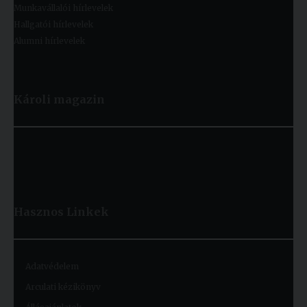
Munkavállalói hírlevelek
Hallgatói hírlevelek
Alumni hírlevelek
Károli magazin
Hasznos
Linkek
Adatvédelem
Arculati kézikönyv