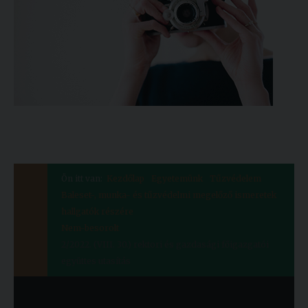
Ön itt van:
Kezdőlap
Egyetemünk
Tűzvédelem
Baleset-, munka- és tűzvédelmi megelőző ismeretek
hallgatók részére
Nem-besorolt
2/2022. (VIII. 30.) rektori és gazdasági főigazgatói
együttes utasítás