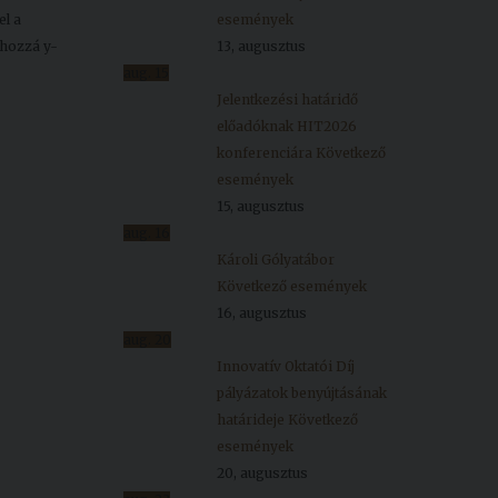
el a
események
ghozzá y-
13, augusztus
aug.
15
Jelentkezési határidő
előadóknak HIT2026
konferenciára
Következő
események
15, augusztus
aug.
16
Károli Gólyatábor
Következő események
16, augusztus
aug.
20
Innovatív Oktatói Díj
pályázatok benyújtásának
határideje
Következő
események
20, augusztus