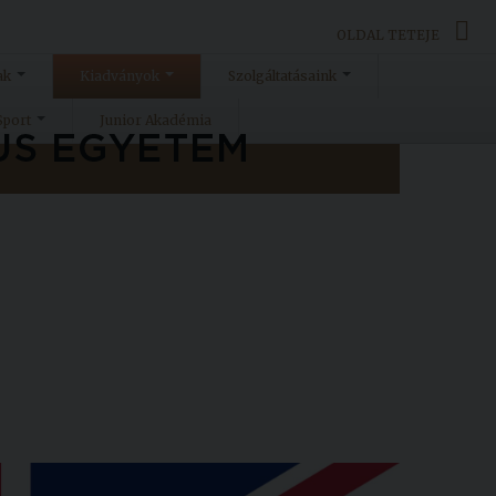
OLDAL TETEJE
ak
Kiadványok
Szolgáltatásaink
Sport
Junior Akadémia