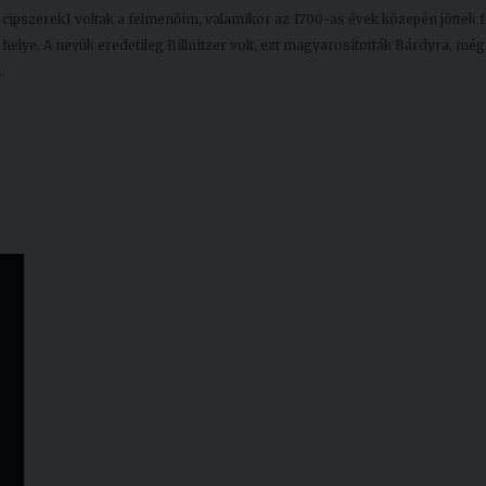
ipszerek1 voltak a felmenőim, valamikor az 1700-as évek közepén jöttek f
 helye. A nevük eredetileg Billnitzer volt, ezt magyarosították Bárdyra, mé
…