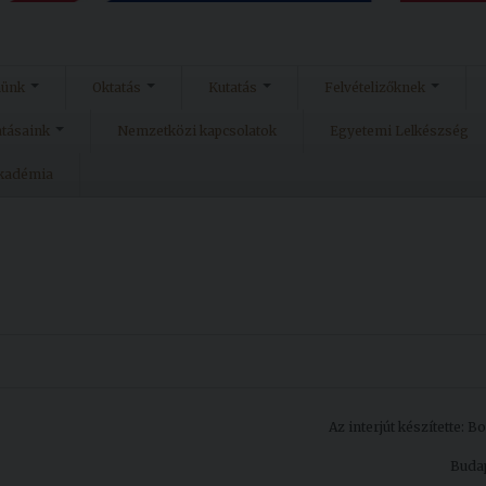
münk
Oktatás
Kutatás
Felvételizőknek
atásaink
Nemzetközi kapcsolatok
Egyetemi Lelkészség
Akadémia
Az interjút készítette: 
Budap