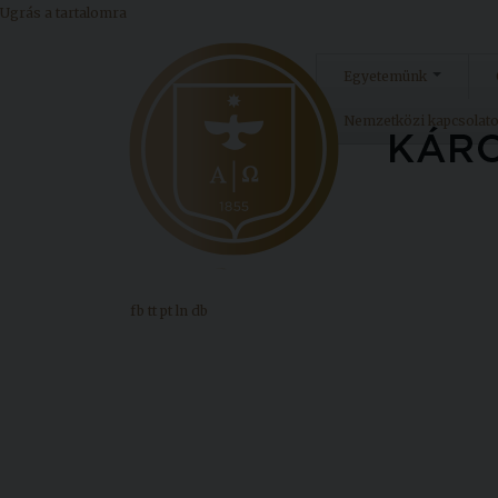
Ugrás a tartalomra
Egyetemünk
Nemzetközi kapcsolat
fb
tt
pt
ln
db