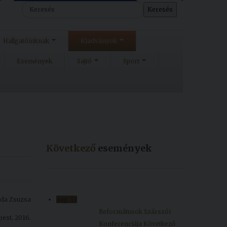
Keresés
Hallgatóinknak
Kiadványok
Események
Sajtó
Sport
Következő
események
Boda Zsuzsa
aug.
13
Reformátusok Szárszói
est, 2016.
Konferenciája
Következő