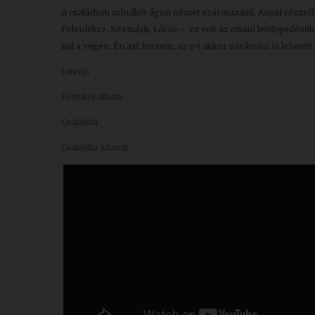
A családom mindkét ágon német származású. Anyai részről c
Felvidékre. Késmárk, Lőcse – ez volt az ottani letelepedésük
nal a végén. Én azt hiszem, az y-t akkor vásárolni is lehetett
Interjú
Fényképalbum
Családfa
Családfa adatok