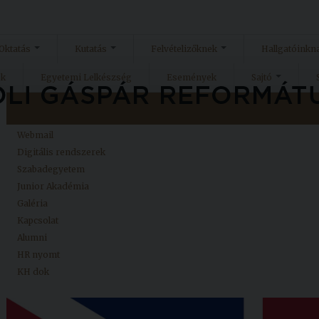
Oktatás
Kutatás
Felvételizőknek
Hallgatóinkn
ok
Egyetemi Lelkészség
Események
Sajtó
Kezdőlap
Neptun
Webmail
Digitális rendszerek
Szabadegyetem
Junior Akadémia
Galéria
Kapcsolat
Alumni
HR nyomt
KH dok