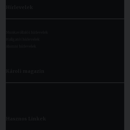
Hírlevelek
Munkavállalói hírlevelek
Hallgatói hírlevelek
Alumni hírlevelek
Károli magazin
Hasznos
Linkek