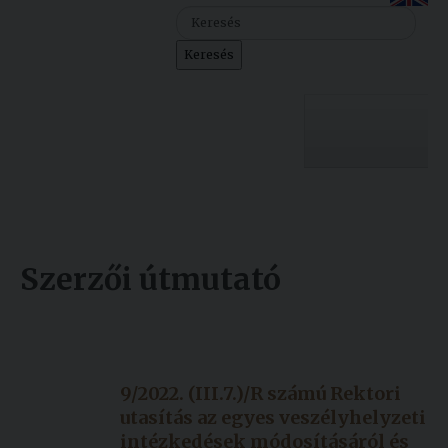
Szolgáltatásaink
Keresés
Nemzetközi
kapcsolatok
Egyetemi
Lelkészség
Egyetemünk
Események
Sajtó
Oktatás
Szerzői útmutató
Sport
Kutatás
Készült: 2022. március 08.
Junior
Felvételizőknek
Módosítás: 2022. március 25.
Akadémia
9/2022. (III.7.)/R számú Rektori
Hallgatóinknak
utasítás az egyes veszélyhelyzeti
intézkedések módosításáról és