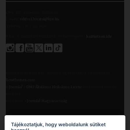
Cím:
1091 Budapest, Kálvin tér 9.
E-mail:
rektori.hivatal@kre.hu
Telefon:
+36 1 455 9060
A kari Tanulmányi Osztályok elérhetőségeiért
kattintson ide
.
Copyright © 2026 KRE. Minden jog fenntartva. Designed by
Bowthemes.com
.
A
Joomla!
a
GNU Általános Nyilvános Licenc
alatt kiadott szabad
szoftver
Fordította a
Joomla! Magyarország
.
Tájékoztatjuk, hogy weboldalunk sütiket