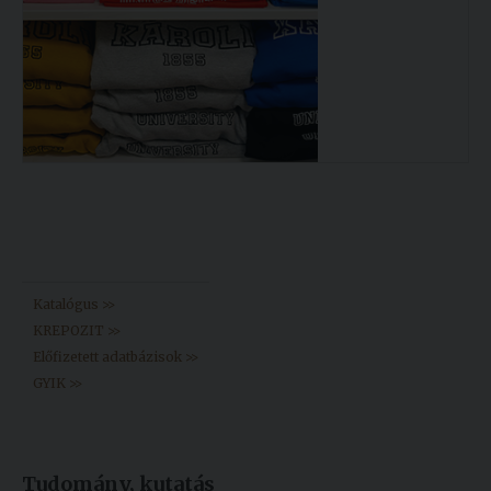
Könyvtár >>
Katalógus >>
KREPOZIT >>
Előfizetett adatbázisok >>
GYIK >>
Tudomány, kutatás