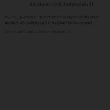
hatályon kívül helyezéséről
Kiadványok
9/2022. (III.7.)/R számú Rektori utasítás az egyes veszélyhelyzeti
Szolgáltatásaink
intézkedések módosításáról és hatályon kívül helyezéséről
Mobilverzió megtekintéséhez kattintson ide
Nemzetközi
kapcsolatok
Egyetemi
Lelkészség
Események
Sajtó
Sport
Junior
Akadémia