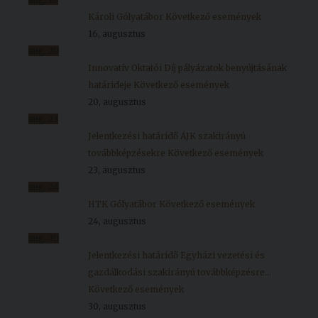
Károli Gólyatábor
Következő események
16, augusztus
aug.
20
Innovatív Oktatói Díj pályázatok benyújtásának
határideje
Következő események
20, augusztus
aug.
23
Jelentkezési határidő ÁJK szakirányú
továbbképzésekre
Következő események
23, augusztus
aug.
24
HTK Gólyatábor
Következő események
24, augusztus
aug.
30
Jelentkezési határidő Egyházi vezetési és
gazdálkodási szakirányú továbbképzésre...
Következő események
30, augusztus