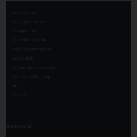
Adatvédelem
Arculati kézikönyv
Állásajánlatok
Közérdekű adatok
Belső nyomtatványok
Ösztöndíjak
Tanulmányi tájékoztatók
Egyetemi Lelkészség
Blog
Névjegy
Kapcsolat