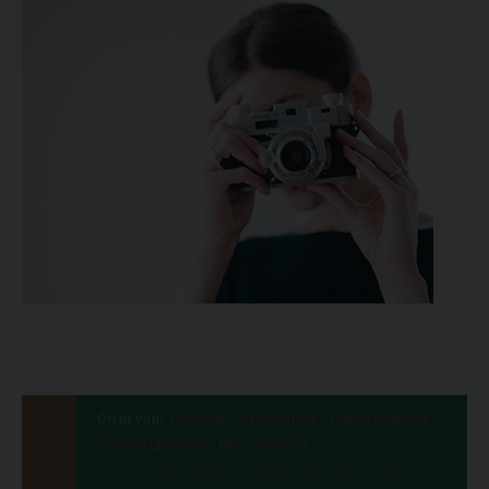
Ön itt van:
Kezdőlap
Kiadványok
Károli Könyvek
Szerzői útmutató
Nem-besorolt
9/2022. (III.7.)/R számú Rektori utasítás az egyes