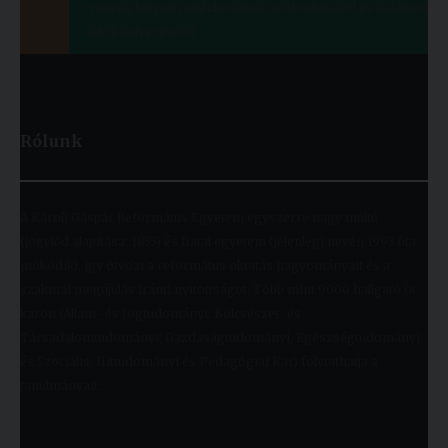
veszélyhelyzeti intézkedések módosításáról és hatályon
kívül helyezéséről
Rólunk
A Károli Gáspár Református Egyetem egyszerre nagy múltú
(jogelőd alapítása: 1855) és fiatal egyetem (jelenlegi nevén 1993 óta
működik), így ötvözi a református oktatás hagyományait és a
szakmai megújulás iránti nyitottságot. Több mint 9000 hallgató öt
karon (Állam- és Jogtudományi; Bölcsészet- és
Társadalomtudományi; Gazdaságtudományi, Egészségtudományi
és Szociális; Hittudományi és Pedagógiai Kar) folytathatja a
tanulmányait.