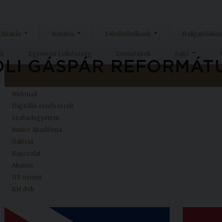
Oktatás
Kutatás
Felvételizőknek
Hallgatóinkn
ok
Egyetemi Lelkészség
Események
Sajtó
Kezdőlap
Neptun
Webmail
Digitális rendszerek
Szabadegyetem
Junior Akadémia
Galéria
Kapcsolat
Alumni
HR nyomt
KH dok