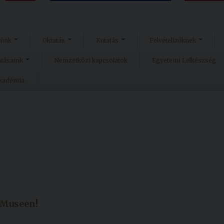
münk
Oktatás
Kutatás
Felvételizőknek
atásaink
Nemzetközi kapcsolatok
Egyetemi Lelkészség
Akadémia
 Museen!