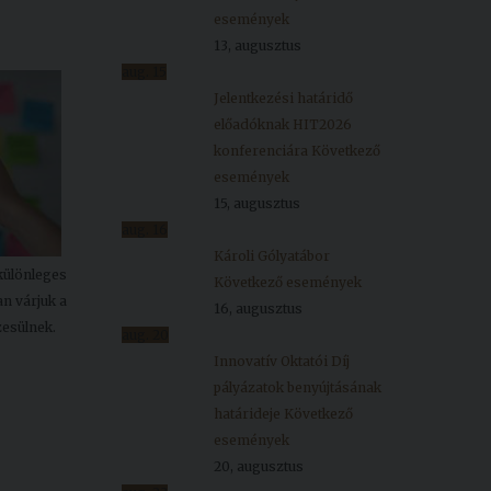
események
13, augusztus
aug.
15
Jelentkezési határidő
előadóknak HIT2026
konferenciára
Következő
események
15, augusztus
aug.
16
Károli Gólyatábor
különleges
Következő események
an várjuk a
16, augusztus
zesülnek.
aug.
20
Innovatív Oktatói Díj
pályázatok benyújtásának
határideje
Következő
események
20, augusztus