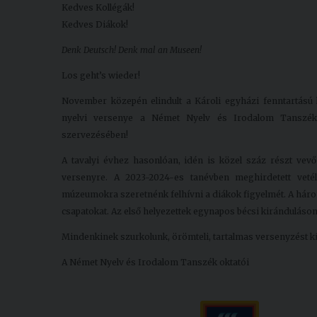
Kedves Kollégák!
Kedves Diákok!
Denk Deutsch! Denk mal an Museen!
Los geht’s wieder!
November közepén elindult a Károli egyházi fenntartású
nyelvi versenye a Német Nyelv és Irodalom Tanszék
szervezésében!
A tavalyi évhez hasonlóan, idén is közel száz részt vevő
versenyre. A 2023-2024-es tanévben meghirdetett vet
múzeumokra szeretnénk felhívni a diákok figyelmét. A három 
csapatokat. Az első helyezettek egynapos bécsi kiránduláso
Mindenkinek szurkolunk, örömteli, tartalmas versenyzést k
A Német Nyelv és Irodalom Tanszék oktatói