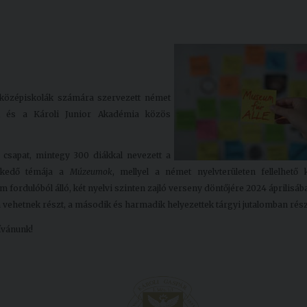
 középiskolák számára szervezett német
 és a Károli Junior Akadémia közös
 csapat, mintegy 300 diákkal nevezett a
élkedő témája a
Múzeumok
, mellyel a német nyelvterületen fellelhető 
fordulóból álló, két nyelvi szinten zajló verseny döntőjére 2024 áprilisáb
n vehetnek részt, a második és harmadik helyezettek tárgyi jutalomban rés
ívánunk!