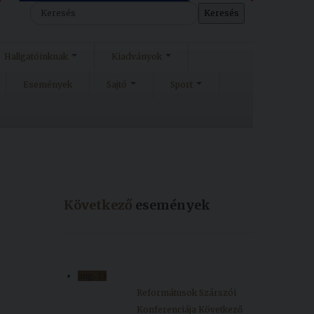
Keresés
Hallgatóinknak
Kiadványok
Események
Sajtó
Sport
Következő
események
aug.
13
Reformátusok Szárszói
Konferenciája
Következő