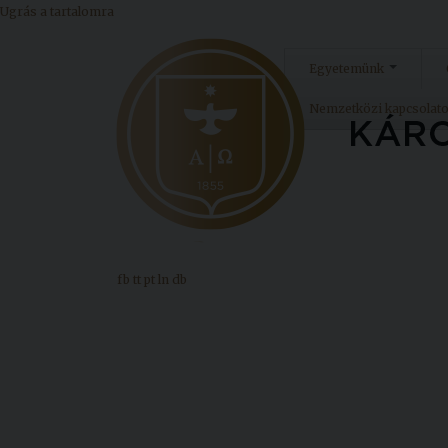
Ugrás a tartalomra
Egyetemünk
Nemzetközi kapcsolat
fb
tt
pt
ln
db