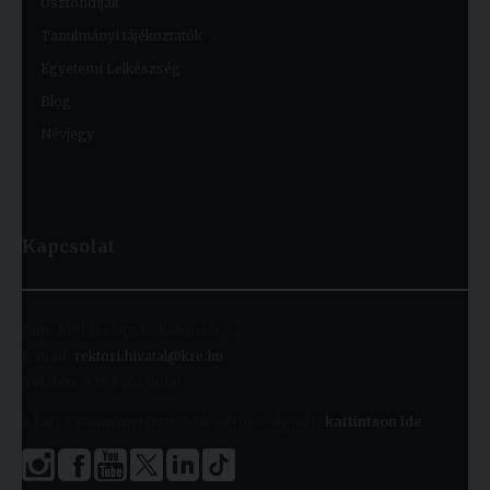
Ösztöndíjak
Tanulmányi tájékoztatók
Egyetemi Lelkészség
Blog
Névjegy
Kapcsolat
Cím:
1091 Budapest, Kálvin tér 9.
E-mail:
rektori.hivatal@kre.hu
Telefon:
+36 1 455 9060
A kari Tanulmányi Osztályok elérhetőségeiért
kattintson ide
.