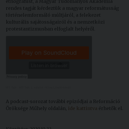
etnográfust, a Magyar Tudományos Akadémia
rendes tagját kérdeztük a magyar reformátusság
történelemformáló múltjáról, a felekezet
kulturális sajátosságairól és a nemzetközi
protestantizmusban elfoglalt helyéről.
HIT Talk
·
HIT Talk 1. epizód - Kósa László-interjú
A podcast-sorozat további epizódjai a Reformáció
Öröksége Műhely oldalán,
ide kattintva
érhetők el.