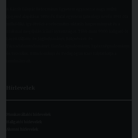
A Károli Gáspár Református Egyetem egyszerre nagy múltú
(jogelőd alapítása: 1855) és fiatal egyetem (jelenlegi nevén 1993 óta
működik), így ötvözi a református oktatás hagyományait és a
szakmai megújulás iránti nyitottságot. Több mint 9000 hallgató öt
karon (Állam- és Jogtudományi; Bölcsészet- és
Társadalomtudományi; Gazdaságtudományi, Egészségtudományi
és Szociális; Hittudományi és Pedagógiai Kar) folytathatja a
tanulmányait.
Hírlevelek
Munkavállalói hírlevelek
Hallgatói hírlevelek
Alumni hírlevelek