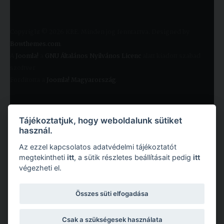
Copyright © 2026 KRE. Minden jog fenntartva. Designed by
Bowthemes.com
.
A
Joomla!
a
GNU Általános Nyilvános Licenc
alatt kiadott szabad
szoftver
Fordította a
Joomla! Magyarország
.
Tájékoztatjuk, hogy weboldalunk sütiket
használ.
Az ezzel kapcsolatos adatvédelmi tájékoztatót
megtekintheti
itt
, a sütik részletes beállításait pedig
itt
végezheti el.
Copyright © 2026 Károli Gáspár Református Egyetem. Minden jog fenntartva.
Összes süti elfogadása
Csak a szükségesek használata