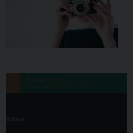
Ön itt van:
Kezdőlap
Elindult a HIT Talk podcast-sorozat!
Rólunk