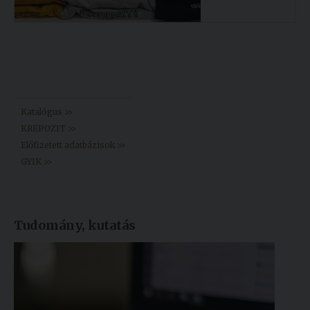
Könyvtár >>
Katalógus >>
KREPOZIT >>
Előfizetett adatbázisok >>
GYIK >>
Tudomány, kutatás