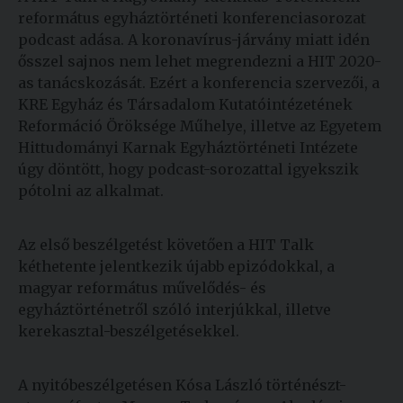
református egyháztörténeti konferenciasorozat
Kiadványok
podcast adása. A koronavírus-járvány miatt idén
ősszel sajnos nem lehet megrendezni a HIT 2020-
Szolgáltatásaink
as tanácskozását. Ezért a konferencia szervezői, a
KRE Egyház és Társadalom Kutatóintézetének
Reformáció Öröksége Műhelye, illetve az Egyetem
Nemzetközi
Hittudományi Karnak Egyháztörténeti Intézete
kapcsolatok
úgy döntött, hogy podcast-sorozattal igyekszik
pótolni az alkalmat.
Egyetemi
Lelkészség
Az első beszélgetést követően a HIT Talk
Események
kéthetente jelentkezik újabb epizódokkal, a
magyar református művelődés- és
Sajtó
egyháztörténetről szóló interjúkkal, illetve
kerekasztal-beszélgetésekkel.
Sport
Junior
A nyitóbeszélgetésen Kósa László történészt-
Akadémia