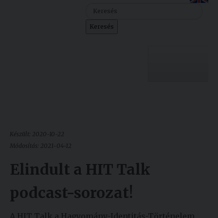
Szolgáltatásaink
Keresés
Nemzetközi
kapcsolatok
Egyetemi
Lelkészség
Egyetemünk
Események
Sajtó
Oktatás
Készült: 2020-10-22
Sport
Kutatás
Módosítás: 2021-04-12
Junior
Elindult a HIT Talk
Felvételizőknek
Akadémia
podcast-sorozat!
Hallgatóinknak
A HIT Talk a Hagyomány-Identitás-Történelem