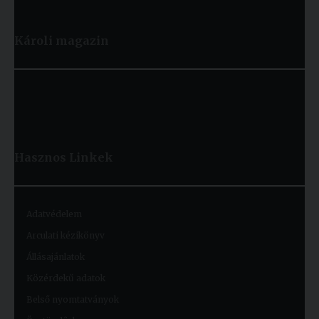
Károli magazin
Hasznos
Linkek
Adatvédelem
Arculati kézikönyv
Állásajánlatok
Közérdekű adatok
Belső nyomtatványok