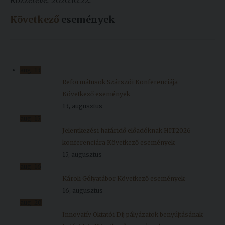
Közzétéve: 2020.10.22.
Következő
események
aug.
13
Reformátusok Szárszói Konferenciája
Következő események
13, augusztus
aug.
15
Jelentkezési határidő előadóknak HIT2026
konferenciára
Következő események
15, augusztus
aug.
16
Károli Gólyatábor
Következő események
16, augusztus
aug.
20
Innovatív Oktatói Díj pályázatok benyújtásának