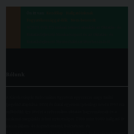
Ön itt van:
Kezdőlap
Hallgatóinknak
Fogyatékossággal élők
Nem-besorolt
9/2023. (VII.17.) számú rektori utasítás az Oktatás- és
Kutatásfejlesztő Munkacsoport és az Oktatás- és
Kutatásfejlesztő Mentorhálózat létrehozásáról
Rólunk
A Károli Gáspár Református Egyetem egyszerre nagy múltú
(jogelőd alapítása: 1855) és fiatal egyetem (jelenlegi nevén 1993 óta
működik), így ötvözi a református oktatás hagyományait és a
szakmai megújulás iránti nyitottságot. Több mint 9000 hallgató öt
karon (Állam- és Jogtudományi; Bölcsészet- és
Társadalomtudományi; Gazdaságtudományi, Egészségtudományi