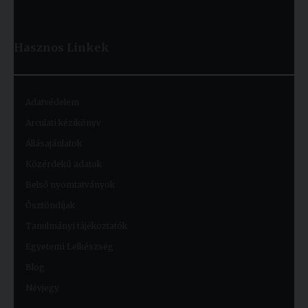
Hasznos
Linkek
Adatvédelem
Arculati kézikönyv
Állásajánlatok
Közérdekű adatok
Belső nyomtatványok
Ösztöndíjak
Tanulmányi tájékoztatók
Egyetemi Lelkészség
Blog
Névjegy