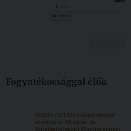
Szolgáltatásaink
Keresés
Nemzetközi
kapcsolatok
Egyetemi
Lelkészség
Egyetemünk
Események
Sajtó
Oktatás
Fogyatékossággal élők
Sport
Kutatás
Készült: 2023. július 18.
Junior
Felvételizőknek
Módosítás: 2023. július 18.
Akadémia
9/2023. (VII.17.) számú rektori
Hallgatóinknak
utasítás az Oktatás- és
Kutatásfejlesztő Munkacsoport