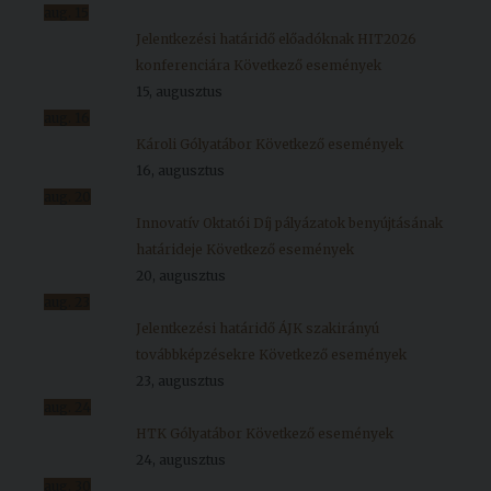
aug.
15
Jelentkezési határidő előadóknak HIT2026
konferenciára
Következő események
15, augusztus
aug.
16
Károli Gólyatábor
Következő események
16, augusztus
aug.
20
Innovatív Oktatói Díj pályázatok benyújtásának
határideje
Következő események
20, augusztus
aug.
23
Jelentkezési határidő ÁJK szakirányú
továbbképzésekre
Következő események
23, augusztus
aug.
24
HTK Gólyatábor
Következő események
24, augusztus
aug.
30