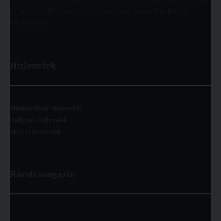
és Szociális; Hittudományi és Pedagógiai Kar) folytathatja a
tanulmányait.
Hírlevelek
Munkavállalói hírlevelek
Hallgatói hírlevelek
Alumni hírlevelek
Károli magazin