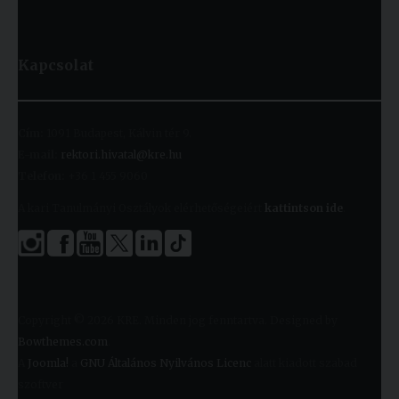
Kapcsolat
Cím:
1091 Budapest, Kálvin tér 9.
E-mail:
rektori.hivatal@kre.hu
Telefon:
+36 1 455 9060
A kari Tanulmányi Osztályok elérhetőségeiért
kattintson ide
.
Copyright © 2026 KRE. Minden jog fenntartva. Designed by
Bowthemes.com
.
A
Joomla!
a
GNU Általános Nyilvános Licenc
alatt kiadott szabad
szoftver