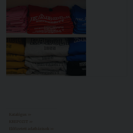
Könyvtár >>
Katalógus >>
KREPOZIT >>
Előfizetett adatbázisok >>