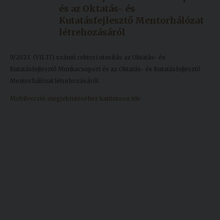
és az Oktatás- és
Kiadványok
Kutatásfejlesztő Mentorhálózat
létrehozásáról
Szolgáltatásaink
9/2023. (VII.17.) számú rektori utasítás az Oktatás- és
Kutatásfejlesztő Munkacsoport és az Oktatás- és Kutatásfejlesztő
Nemzetközi
Mentorhálózat létrehozásáról
kapcsolatok
Mobilverzió megtekintéséhez kattintson ide
Egyetemi
Lelkészség
Események
Sajtó
Sport
Junior
Akadémia