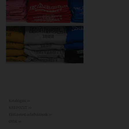
Könyvtár >>
Katalógus >>
KREPOZIT >>
Előfizetett adatbázisok >>
GYIK >>