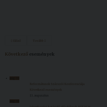
Előző
Tovább
Következő
események
aug.
13
Reformátusok Szárszói Konferenciája
Következő események
13, augusztus
aug.
15
Jelentkezési határidő előadóknak HIT2026