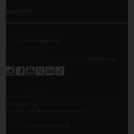
Kapcsolat
Cím:
1091 Budapest, Kálvin tér 9.
E-mail:
rektori.hivatal@kre.hu
Telefon:
+36 1 455 9060
A kari Tanulmányi Osztályok elérhetőségeiért
kattintson ide
.
Copyright © 2026 KRE. Minden jog fenntartva. Designed by
Bowthemes.com
.
A
Joomla!
a
GNU Általános Nyilvános Licenc
alatt kiadott szabad
szoftver
Fordította a
Joomla! Magyarország
.