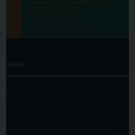
Ön itt van:
Kezdőlap
Egyetemünk
Az alapításról
Alapító okirat
Nem-besorolt
8/2023. (VII.6.) számú rektori utasítás a Károlyi-
Csekonics-palotában tartandó rendezvények
engedélyezési rendjéről
Rólunk
A Károli Gáspár Református Egyetem egyszerre nagy múltú
(jogelőd alapítása: 1855) és fiatal egyetem (jelenlegi nevén 1993 óta
működik), így ötvözi a református oktatás hagyományait és a
szakmai megújulás iránti nyitottságot. Több mint 9000 hallgató öt
karon (Állam- és Jogtudományi; Bölcsészet- és
Társadalomtudományi; Gazdaságtudományi, Egészségtudományi
és Szociális; Hittudományi és Pedagógiai Kar) folytathatja a