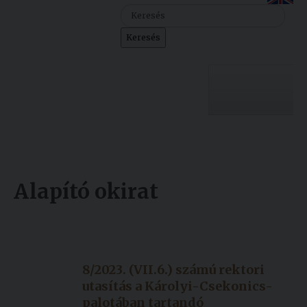
Szolgáltatásaink
Keresés
Nemzetközi
kapcsolatok
Egyetemi
Lelkészség
Egyetemünk
Események
Sajtó
Oktatás
Alapító okirat
Sport
Kutatás
Készült: 2023. július 07.
Junior
Felvételizőknek
Módosítás: 2023. augusztus 02.
Akadémia
8/2023. (VII.6.) számú rektori
Hallgatóinknak
utasítás a Károlyi-Csekonics-
palotában tartandó