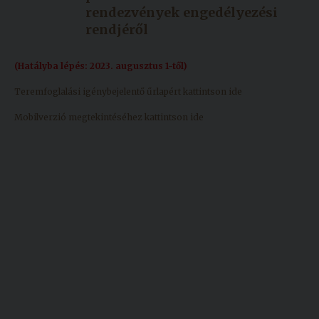
rendezvények engedélyezési
Kiadványok
rendjéről
Szolgáltatásaink
(Hatályba lépés: 2023. augusztus 1-től)
Teremfoglalási igénybejelentő űrlapért kattintson ide
Nemzetközi
Mobilverzió megtekintéséhez kattintson ide
kapcsolatok
Egyetemi
Lelkészség
Események
Sajtó
Sport
Junior
Akadémia