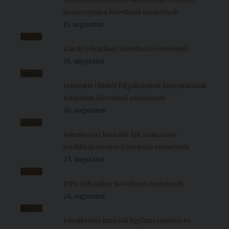
konferenciára
Következő események
15, augusztus
aug.
16
Károli Gólyatábor
Következő események
16, augusztus
aug.
20
Innovatív Oktatói Díj pályázatok benyújtásának
határideje
Következő események
20, augusztus
aug.
23
Jelentkezési határidő ÁJK szakirányú
továbbképzésekre
Következő események
23, augusztus
aug.
24
HTK Gólyatábor
Következő események
24, augusztus
aug.
30
Jelentkezési határidő Egyházi vezetési és