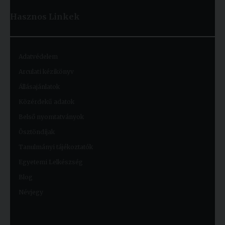
Hasznos
Linkek
Adatvédelem
Arculati kézikönyv
Állásajánlatok
Közérdekű adatok
Belső nyomtatványok
Ösztöndíjak
Tanulmányi tájékoztatók
Egyetemi Lelkészség
Blog
Névjegy