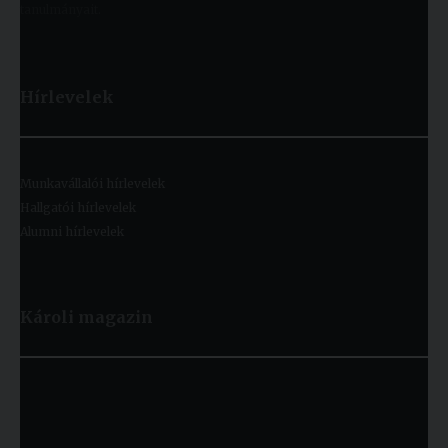
tanulmányait.
Hírlevelek
Munkavállalói hírlevelek
Hallgatói hírlevelek
Alumni hírlevelek
Károli magazin