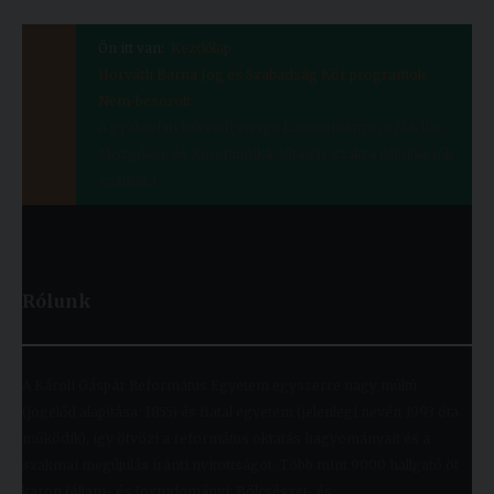
Ön itt van:
Kezdőlap
Horváth Barna Jog és Szabadság Kör programok
Nem-besorolt
A gyakorlati felvételi vizsga követelményei a Média-,
Mozgókép és Kommunikációtanár szakra jelentkezők
számára
Rólunk
A Károli Gáspár Református Egyetem egyszerre nagy múltú
(jogelőd alapítása: 1855) és fiatal egyetem (jelenlegi nevén 1993 óta
működik), így ötvözi a református oktatás hagyományait és a
szakmai megújulás iránti nyitottságot. Több mint 9000 hallgató öt
karon (Állam- és Jogtudományi; Bölcsészet- és