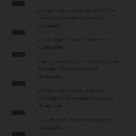
aug.
15
Jelentkezési határidő előadóknak HIT2026
konferenciára
Következő események
15, augusztus
aug.
16
Károli Gólyatábor
Következő események
16, augusztus
aug.
20
Innovatív Oktatói Díj pályázatok benyújtásának
határideje
Következő események
20, augusztus
aug.
23
Jelentkezési határidő ÁJK szakirányú
továbbképzésekre
Következő események
23, augusztus
aug.
24
HTK Gólyatábor
Következő események
24, augusztus
aug.
30