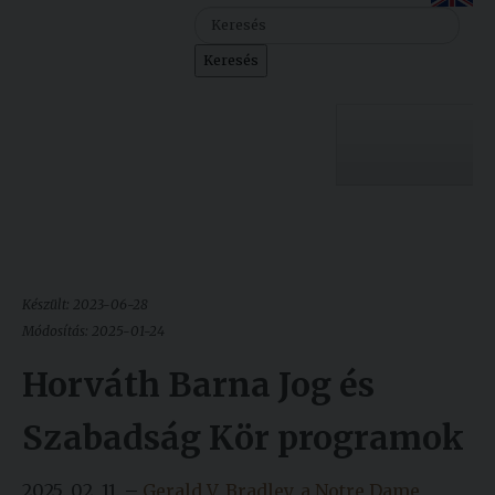
Szolgáltatásaink
Keresés
Nemzetközi
kapcsolatok
Egyetemi
Lelkészség
Egyetemünk
Események
Sajtó
Oktatás
Készült: 2023-06-28
Sport
Kutatás
Módosítás: 2025-01-24
Junior
Horváth Barna Jog és
Felvételizőknek
Akadémia
Szabadság Kör programok
Hallgatóinknak
2025. 02. 11. –
Gerald V. Bradley, a Notre Dame