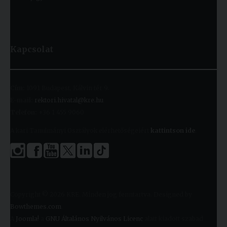
Kapcsolat
Cím:
1091 Budapest, Kálvin tér 9.
E-mail:
rektori.hivatal@kre.hu
Telefon:
+36 1 455 9060
A kari Tanulmányi Osztályok elérhetőségeiért
kattintson ide
.
Copyright © 2026 KRE. Minden jog fenntartva. Designed by
Bowthemes.com
.
A
Joomla!
a
GNU Általános Nyilvános Licenc
alatt kiadott szabad