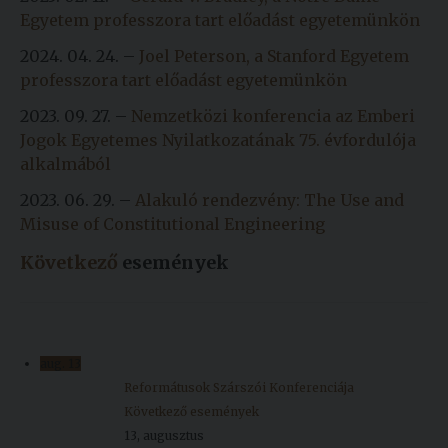
Egyetem professzora tart előadást egyetemünkön
Kiadványok
2024. 04. 24. –
Joel Peterson, a Stanford Egyetem
professzora tart előadást egyetemünkön
Szolgáltatásaink
2023. 09. 27. –
Nemzetközi konferencia az Emberi
Jogok Egyetemes Nyilatkozatának 75. évfordulója
Nemzetközi
alkalmából
kapcsolatok
2023. 06. 29. –
Alakuló rendezvény: The Use and
Egyetemi
Misuse of Constitutional Engineering
Lelkészség
Következő
események
Események
Sajtó
aug.
13
Sport
Reformátusok Szárszói Konferenciája
Junior
Következő események
Akadémia
13, augusztus