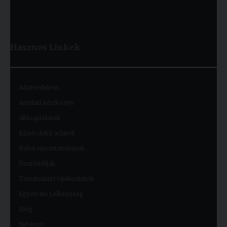
Hasznos
Linkek
Adatvédelem
Arculati kézikönyv
Állásajánlatok
Közérdekű adatok
Belső nyomtatványok
Ösztöndíjak
Tanulmányi tájékoztatók
Egyetemi Lelkészség
Blog
Névjegy