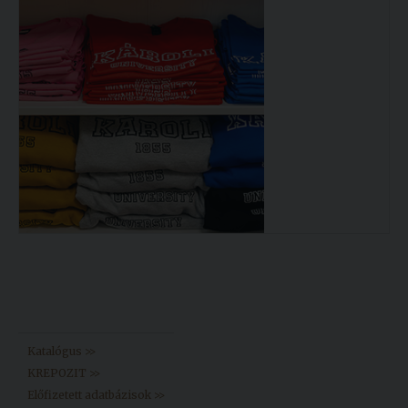
Könyvtár >>
Katalógus >>
KREPOZIT >>
Előfizetett adatbázisok >>