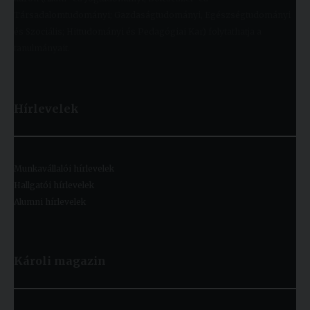
Társadalomtudományi; Gazdaságtudományi, Egészségtudományi
és Szociális; Hittudományi és Pedagógiai Kar) folytathatja a
tanulmányait.
Hírlevelek
Munkavállalói hírlevelek
Hallgatói hírlevelek
Alumni hírlevelek
Károli magazin