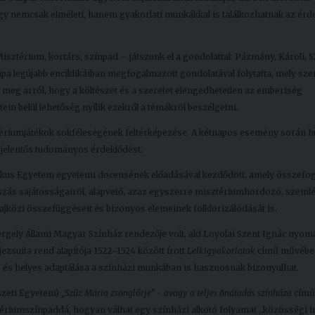
ogy nemcsak elméleti, hanem gyakorlati munkákkal is találkozhatnak az érd
sztérium, kortárs, színpad – játszunk el a gondolattal: Pázmány, Károli, 
 legújabb enciklikáiban megfogalmazott gondolatával folytatta, mely szer
meg arról, hogy a költészet és a szeretet elengedhetetlen az emberiség
n belül lehetőség nyílik ezekről a témákról beszélgetni.
tériumjátékok sokféleségének feltérképezése. A kétnapos esemény során h
ti jelentős tudományos érdeklődést.
ikus Egyetem egyetemi docensének előadásával kezdődött, amely összefog
tszás sajátosságairól, alapvető, azaz egyszerre misztériumhordozó, szemlé
űfajközi összefüggéseit és bizonyos elemeinek folklorizálódását is.
gely Állami Magyar Színház rendezője volt, aki Loyolai Szent Ignác nyom
jezsuita rend alapítója 1522–1524 között írott
Lelkigyakorlatok
című művébe
e és helyes adaptálása a színházi munkában is hasznosnak bizonyulhat.
szeti Egyetem)
„Szűz Mária zsonglőrje” - avagy a teljes önátadás színháza
című
tériumszínpaddá, hogyan válhat egy színházi alkotó folyamat ,,közösségi i