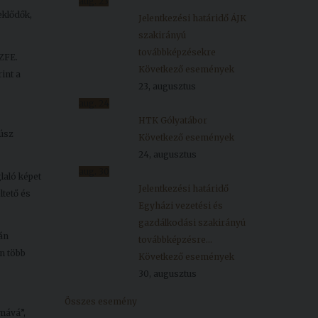
aug.
23
eklődők,
Jelentkezési határidő ÁJK
szakirányú
továbbképzésekre
SZFE.
Következő események
int a
23, augusztus
aug.
24
HTK Gólyatábor
úsz
Következő események
24, augusztus
aug.
30
laló képet
Jelentkezési határidő
ltető és
Egyházi vezetési és
gazdálkodási szakirányú
án
továbbképzésre...
n több
Következő események
30, augusztus
Összes esemény
mává”,