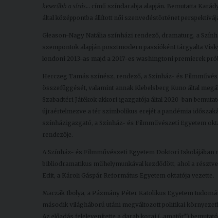
keserűbb a sírás
... című színdarabja alapján. Bemutatta Karády
által középpontba állított női szenvedéstörténet perspektívá
Gleason-Nagy Natália színházi rendező, dramaturg, a Szín
szempontok alapján posztmodern passióként tárgyalta Vis
londoni 2013-as majd a 2017-es washingtoni premierek próba
Herczeg Tamás színész, rendező, a Színház- és Filmművész
összefüggését, valamint annak Klebelsberg Kuno által megálm
Szabadtéri Játékok akkori igazgatója által 2020-ban bemutat
újraértelmezve a tér szimbolikus erejét a pandémia időszak
színházigazgató, a Színház- és Filmművészeti Egyetem okta
rendezője.
A Színház- és Filmművészeti Egyetem Doktori Iskolájában
bibliodramatikus műhelymunkával kezdődött, ahol a résztvev
Edit, a Károli Gáspár Református Egyetem oktatója vezette.
Maczák Ibolya, a Pázmány Péter Katolikus Egyetem tudomá
második világháború utáni megváltozott politikai környezetb
Az előadás felelevenítette a darab korai (,,amatőr”) bemutat