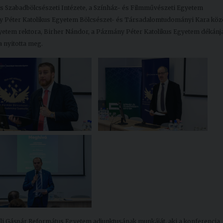
 Szabadbölcsészeti Intézete, a Színház- és Filmművészeti Egyetem
y Péter Katolikus Egyetem Bölcsészet- és Társadalomtudományi Kara köz
gyetem rektora, Birher Nándor, a Pázmány Péter Katolikus Egyetem dékánj
 nyitotta meg.
li Gáspár Református Egyetem adjunktusának munkáját, aki a konferencia