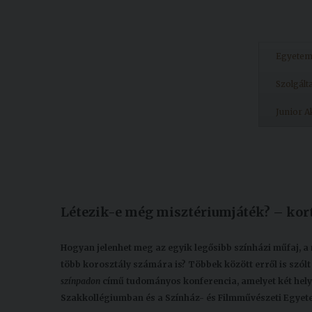
Egyete
Szolgált
Junior 
Készült: 2024. december 03.
Módosítás: 2025. május 16.
Létezik-e még misztériumjáték? – kor
Hogyan jelenhet meg az egyik legősibb színházi műfaj, a
több korosztály számára is? Többek között erről is szó
színpadon
című tudományos konferencia, amelyet két hel
Szakkollégiumban és a Színház- és Filmművészeti Egyet