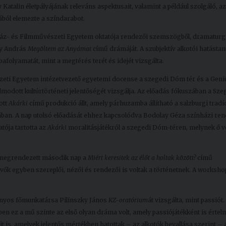
 Katalin életpályájának releváns aspektusait, valamint a például szolgáló, az
jából elemezte a színdarabot.
ház- és Filmművészeti Egyetem oktatója rendezői szemszögből, dramaturg
ky András
Megöltem az Anyámat
című drámáját. A szubjektív alkotói hatásta
folyamatát, mint a megtérés terét és idejét vizsgálta.
eti Egyetem intézetvezető egyetemi docense a szegedi Dóm tér és a Geniu
odott kultúrtörténeti jelentőségét vizsgálja. Az előadás fókuszában a Sze
ott
Akárki
című produkció állt, amely párhuzamba állítható a salzburgi tradíc
ában. A nap utolsó előadását ehhez kapcsolódva Bodolay Géza színházi ren
tója tartotta az
Akárki
moralitásjátékról a szegedi Dóm-téren, melynek ő vo
 megrendezett második nap a
Miért keresitek az élőt a holtak között?
című
ők egyben szereplői, nézői és rendezői is voltak a történetnek. A worksho
nyos főmunkatársa Pilinszky János
KZ-oratórium
át vizsgálta, mint passiót.
en ez a mű szinte az első olyan dráma volt, amely passiójátékként is értel
óit is, amelyek jelentős mértékben hatottak – az alkotók bevallása szerint –