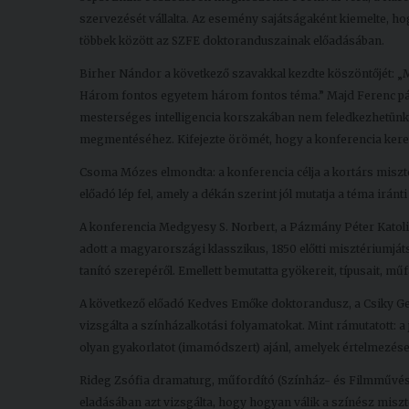
szervezését vállalta. Az esemény sajátságaként kiemelte, h
többek között az SZFE doktoranduszainak előadásában.
Birher Nándor a következő szavakkal kezdte köszöntőjét: „Mi
Három fontos egyetem három fontos téma.” Majd Ferenc pápa
mesterséges intelligencia korszakában nem feledkezhetünk 
megmentéséhez. Kifejezte örömét, hogy a konferencia keretei
Csoma Mózes elmondta: a konferencia célja a kortárs misz
előadó lép fel, amely a dékán szerint jól mutatja a téma irán
A konferencia Medgyesy S. Norbert, a Pázmány Péter Katol
adott a magyarországi klasszikus, 1850 előtti misztériumjá
tanító szerepéről. Emellett bemutatta gyökereit, típusait, m
A következő előadó Kedves Emőke doktorandusz, a Csiky Ger
vizsgálta a színházalkotási folyamatokat. Mint rámutatott: a 
olyan gyakorlatot (imamódszert) ajánl, amelyek értelmezés
Rideg Zsófia dramaturg, műfordító (Színház- és Filmművé
eladásában azt vizsgálta, hogy hogyan válik a színész misz