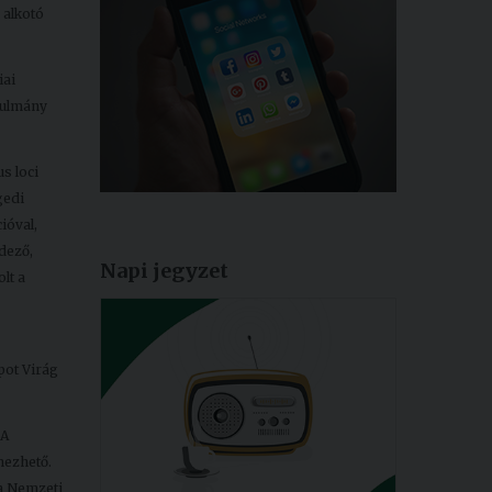
 alkotó
iai
nulmány
s loci
gedi
ióval,
dező,
Napi jegyzet
lt a
pot Virág
 A
mezhető.
 a Nemzeti