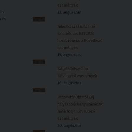
események
ös
13, augusztus
a és
aug.
15
Jelentkezési határidő
előadóknak HIT2026
konferenciára
Következő
események
15, augusztus
aug.
16
Károli Gólyatábor
Következő események
16, augusztus
aug.
20
Innovatív Oktatói Díj
pályázatok benyújtásának
határideje
Következő
események
20, augusztus