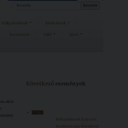
Keresés
Hallgatóinknak
Kiadványok
Események
Sajtó
Sport
Következő
események
yen akár
rs
aug.
13
dományi
Reformátusok Szárszói
Konferenciája
Következő