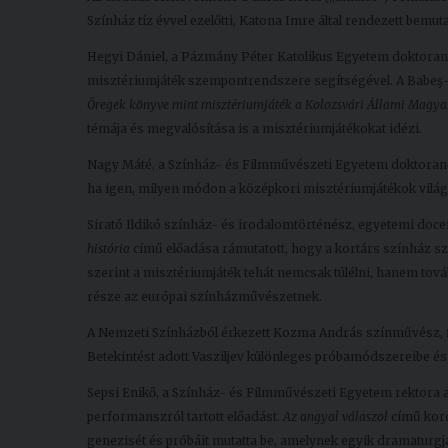
Színház tíz évvel ezelőtti, Katona Imre által rendezett bemuta
Hegyi Dániel, a Pázmány Péter Katolikus Egyetem doktora
misztériumjáték szempontrendszere segítségével. A Babeş
Öregek könyve mint misztériumjáték a Kolozsvári Állami Magya
témája és megvalósítása is a misztériumjátékokat idézi.
Nagy Máté, a Színház- és Filmművészeti Egyetem doktorandus
ha igen, milyen módon a középkori misztériumjátékok világ
Sirató Ildikó színház- és irodalomtörténész, egyetemi do
história
című előadása rámutatott, hogy a kortárs színház sz
szerint a misztériumjáték tehát nemcsak túlélni, hanem továb
része az európai színházművészetnek.
A Nemzeti Színházból érkezett Kozma András színművész, filo
Betekintést adott Vasziljev különleges próbamódszereibe és 
Sepsi Enikő, a Színház- és Filmművészeti Egyetem rektora 
performanszról tartott előadást.
Az angyal válaszol
című kord
genezisét és próbáit mutatta be, amelynek egyik dramaturgja