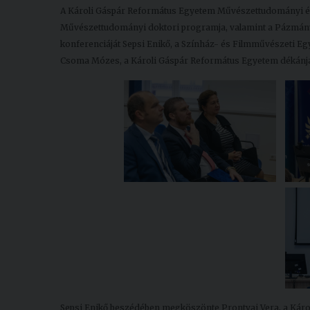
A Károli Gáspár Református Egyetem Művészettudományi és
Művészettudományi doktori programja, valamint a Pázmán
konferenciáját Sepsi Enikő, a Színház- és Filmművészeti E
Csoma Mózes, a Károli Gáspár Református Egyetem dékánja
Sepsi Enikő beszédében megköszönte Prontvai Vera, a Káro