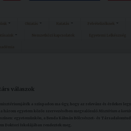
münk
Oktatás
Kutatás
Felvételizőknek
atásaink
Nemzetközi kapcsolatok
Egyetemi Lelkészség
Akadémia
társ válaszok
 misztériumjáték a színpadon ma úgy, hogy az releváns és érdekes leg
lt a három egyetem közös szervezésében megvalósuló
Misztérium a kortá
yszínen: egyetemünkön, a Benda Kálmán Bölcsészet- és Társadalomtu
em Doktori Iskolájában rendeztek meg.