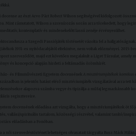
tékká.
 docense az észt Arvo Pärt Robert Wilson segítségével kidolgozott összm
ba. Mint rámutatott, Wilson a szcenírozás során arra törekedett, hogy legi
 meditatív, kontemplatív és mindenekelőtt lassú zenéje érvényesülhet.
orandusza a Szegedi Passiójáték történetét vázolta fel a hallgatóságnak.
 Játékok 1931-es nyitódarabjától eltekintve, nem voltak előzményei. 2015-b
port szerveződött, majd ezt követően megalakult a Liget Társulat, amely 
nyv és koncepció alapján hirdeti a feltámadás örömhírét.
Színház- és Filmművészeti Egyetem docensének
A misztériumjátékok komikus 
zázadban is jelentős hatást elérő misztériumjáték vizsgálatával arra tett kí
gelemzésekre alapozva számba vegye és tipizálja a műfaj legmarkánsabb k
iláris regisztereire.
tem docensének előadása azt vizsgálta, hogy a misztériumjátékok öt fő j
s, vallási/spirituális tartalom, közösségi részvétel, valamint tanító/inspirá
ortárs előadásban a Fonóban.
 a női szenvedéstörténet lehetséges olvasatait tárgyalta Rusz Márk Milán