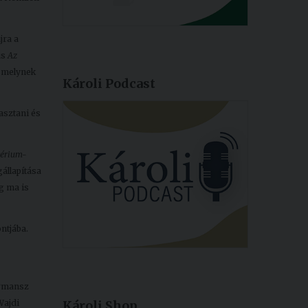
jra a
us
Az
, melynek
Károli Podcast
asztani és
térium-
állapítása
ég ma is
ntjába.
ormansz
Wajdi
Károli Shop