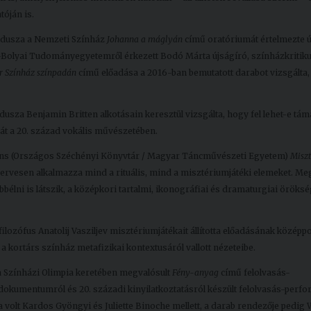
tóján is.
ndusza a Nemzeti Színház
Johanna a máglyán
című oratóriumát értelmezte ú
-Bolyai Tudományegyetemről érkezett Bodó Márta újságíró, színházkritik
r Színház színpadán
című előadása a 2016-ban bemutatott darabot vizsgálta
za Benjamin Britten alkotásain keresztül vizsgálta, hogy fel lehet-e tám
át a 20. század vokális művészetében.
cens (Országos Széchényi Könyvtár / Magyar Táncművészeti Egyetem)
Misz
ervesen alkalmazza mind a rituális, mind a misztériumjátéki elemeket. Meg
bélni is látszik, a középkori tartalmi, ikonográfiai és dramaturgiai öröks
zófus Anatolij Vasziljev misztériumjátékait állította előadásának középpo
a kortárs színház metafizikai kontextusáról vallott nézeteibe.
a Színházi Olimpia keretében megvalósult
Fény-anyag
című felolvasás-
okumentumról és 20. századi kinyilatkoztatásról készült felolvasás-perf
 volt Kardos Gyöngyi és Juliette Binoche mellett, a darab rendezője pedig 