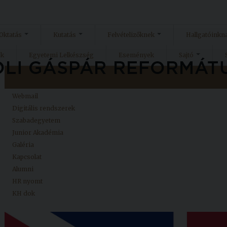
Oktatás
Kutatás
Felvételizőknek
Hallgatóinkn
ok
Egyetemi Lelkészség
Események
Sajtó
Kezdőlap
Neptun
Webmail
Digitális rendszerek
Szabadegyetem
Junior Akadémia
Galéria
Kapcsolat
Alumni
HR nyomt
KH dok