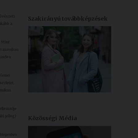
űvészeti
Szakirányú továbbképzések
nkább a
 Mint
en azonban
minden
elemei
sérletet,
omikus
ellemzője
ló jelleg)
Közösségi Média
Idegenben