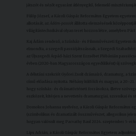
játszót és nézőt egyaránt átlényegítő, felemelő misztériumjá
Fülöp József, a Károli Gáspár Református Egyetem egyetemi
alkotását, az
Ádám-passió
t állította elemzésének középpontjá
világítástechnikával olyan teret hozzon létre, amelyben Pärt
Kaj Ádám rendező, a Színház- és Filmművészeti Egyetem dokt
elmondta, a szegedi passiójátszásnak, a Szegedi Szabadtéri
az Újszegedi Árpád-házi Szent Erzsébet Plébánián passiócso
évben (2020-ban Magyarországon egyedüliként) új szövegkö
A délutáni szekciót Győrei Zsolt drámaíró, dramaturg, a 
című előadása nyitotta. Néhány külföldi és magyar, a 20–21. s
hogy színház- és drámatörténeti forrásokra, illetve szöve
eszközeit, kitérjen a nevettetés dramaturgiai, szcenikai és st
Domokos Johanna nyelvész, a Károli Gáspár Református egye
(szimbolikus és dramatizált összművészet, allegorikus jelenté
hogyan valósult meg Parvathy Baul 2024. szeptember 5-ei k
Lips Adrián, a Károli Gáspár Református Egyetem adjunktusa