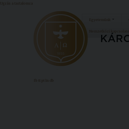
Ugrás a tartalomra
Egyetemünk
Nemzetközi kapcsolat
fb
tt
pt
ln
db