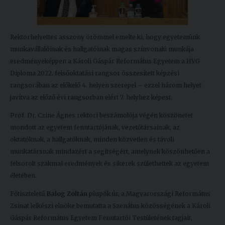
Rektorhelyettes asszony örömmel emelte ki, hogy egyetemünk
munkavállalóinak és hallgatóinak magas színvonalú munkája
eredményeképpen a Károli Gáspár Református Egyetem a HVG
Diploma 2022. felsőoktatási rangsor összesített képzési
rangsorában az előkelő 4. helyen szerepel – ezzel három helyet
javítva az előző évi rangsorban elért 7. helyhez képest.
Prof. Dr. Czine Ágnes rektori beszámolója végén köszönetet
mondott az egyetem fenntartójának, vezetőtársainak, az
oktatóknak, a hallgatóknak, minden közvetlen és távoli
munkatársnak mindazért a segítségért, amelynek köszönhetően a
felsorolt szakmai eredmények és sikerek születhettek az egyetem
életében.
Főtiszteletű
Balog Zoltán
püspök úr, a Magyarországi Református
Zsinat lelkészi elnöke bemutatta a Szenátus közösségének a Károli
Gáspár Református Egyetem Fenntartói Testületének tagjait,