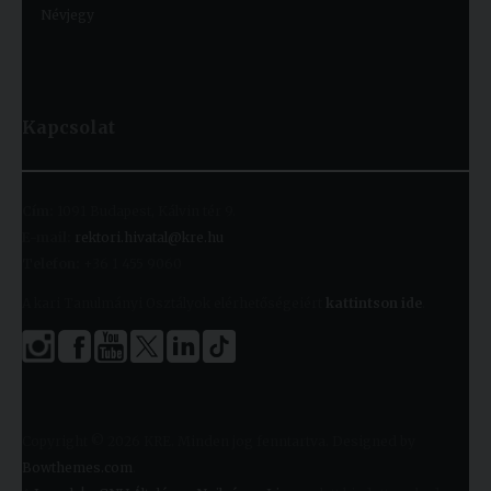
Névjegy
Kapcsolat
Cím:
1091 Budapest, Kálvin tér 9.
E-mail:
rektori.hivatal@kre.hu
Telefon:
+36 1 455 9060
A kari Tanulmányi Osztályok elérhetőségeiért
kattintson ide
.
Copyright © 2026 KRE. Minden jog fenntartva. Designed by
Bowthemes.com
.