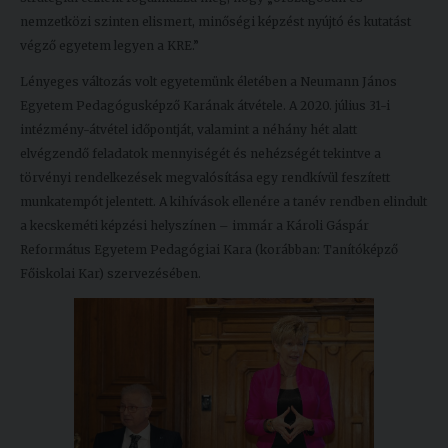
nemzetközi szinten elismert, minőségi képzést nyújtó és kutatást
végző egyetem legyen a KRE.”
Lényeges változás volt egyetemünk életében a Neumann János
Egyetem Pedagógusképző Karának átvétele. A 2020. július 31-i
intézmény-átvétel időpontját, valamint a néhány hét alatt
elvégzendő feladatok mennyiségét és nehézségét tekintve a
törvényi rendelkezések megvalósítása egy rendkívül feszített
munkatempót jelentett. A kihívások ellenére a tanév rendben elindult
a kecskeméti képzési helyszínen – immár a Károli Gáspár
Református Egyetem Pedagógiai Kara (korábban: Tanítóképző
Főiskolai Kar) szervezésében.