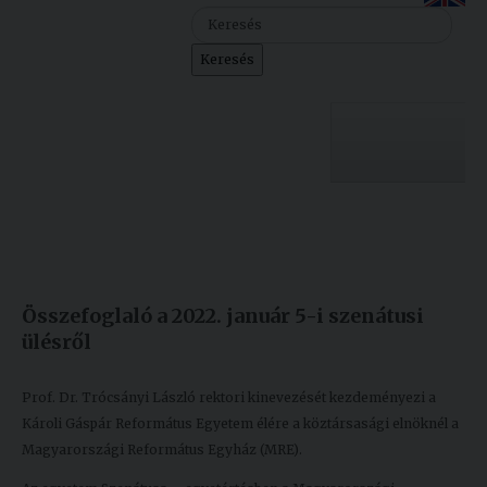
Szolgáltatásaink
Keresés
Nemzetközi
kapcsolatok
Egyetemi
Lelkészség
Egyetemünk
Események
Készült: 2022. január 06.
Módosítás: 2022. január 06.
Sajtó
Oktatás
Összefoglaló a 2022. január 5-i szenátusi
Sport
Kutatás
ülésről
Junior
Felvételizőknek
Akadémia
Prof. Dr. Trócsányi László rektori kinevezését kezdeményezi a
Károli Gáspár Református Egyetem élére a köztársasági elnöknél a
Hallgatóinknak
Magyarországi Református Egyház (MRE).