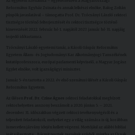
Az egyetem Szenátusa – egyetértésben a Magyarországi
Kiadványok
Református Egyház Zsinata és annak lelkészi elnöke, Balog Zoltán
püspök javaslatával – támogatta Prof. Dr. Trócsányi László rektori
tisztségre történő felterjesztését és rektori tisztségre történő
Szolgáltatásaink
kinevezését 2022. február hó 1. napjától 2027. január hó 31. napjáig
terjedő időtartamra.
Nemzetközi
Trócsányi László egyetemi tanár, a Károli Gáspár Református
kapcsolatok
Egyetem Állam- és Jogtudományi Kar Alkotmányjogi Tanszékének
kutatóprofesszora, európai parlamenti képviselő, a Magyar Jogász
Egyetemi
Egylet elnöke, volt igazságügyi miniszter.
Lelkészség
Január 5-én tartotta a 2022. év első szenátusi ülését a Károli Gáspár
Események
Református Egyetem.
Az ülésen
Prof. Dr. Czine Ágnes
rektori feladatokkal megbízott
Sajtó
rektorhelyettes asszony beszámolt a 2020. június 5. – 2021.
Sport
december 31. időszakban végzett rektori tevékenységéről és a
teljesített feladatokról, melyeket egy a világ számára is új, korábban
Junior
ismeretlen járvány idején kellett végezni. Mottójául az alábbi bibliai
Akadémia
igét választotta: „Bármit tesztek, tegyétek szívből, mintha az Úrnak