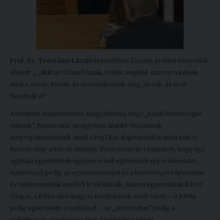
Prof. Dr. Trócsányi László
beszédében Ézsaiás próféta könyvéből
idézett: „…
akik az Úrban bíznak, erejük megújul, szárnyra kelnek,
mint a sasok, futnak, és nem lankadnak meg, járnak, és nem
fáradnak el.”
A bizalmat megköszönve hangsúlyozta, hogy „baráti közösségbe
érkezik”, hiszen már az egyetem Alapító Okiratának
megfogalmazásánál, majd a Jogi Kar alapításánál is jelen volt és
hosszú ideje a Károli oktatója. Professzor úr rámutatott, hogy egy
egyházi egyetemnek egyszerre kell egyrészről egy értékrendet,
másrészről pedig az egyetemességet és a közösséget képviselnie.
Ez intézményünk nevéből is jól kitűnik, hiszen egyetemünk Károli
Gáspár, a Biblia első magyar fordítójának nevét viseli – a Biblia
pedig egyet jelent a tanítással – az „universitas” pedig a
nyitottságot, egyetemességet, közösséget jelenti.