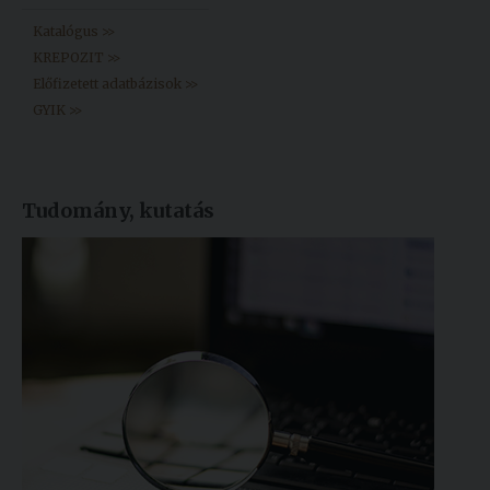
Katalógus >>
KREPOZIT >>
Előfizetett adatbázisok >>
GYIK >>
Tudomány, kutatás