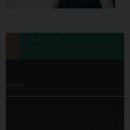
Ön itt van:
Kezdőlap
Kedvezményes jegyek a Margitszigeti Szabadtéri
Színház programjaira
Rólunk
A Károli Gáspár Református Egyetem egyszerre nagy múltú
(jogelőd alapítása: 1855) és fiatal egyetem (jelenlegi nevén 1993 óta
működik), így ötvözi a református oktatás hagyományait és a
szakmai megújulás iránti nyitottságot. Több mint 9000 hallgató öt