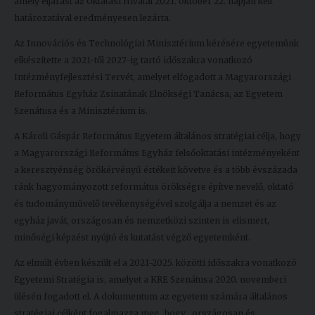
amely eljárást az Oktatási Hivatal 2021. október 22. napján kelt
határozatával eredményesen lezárta.
Az Innovációs és Technológiai Minisztérium kérésére egyetemünk
elkészítette a 2021-től 2027-ig tartó időszakra vonatkozó
Intézményfejlesztési Tervét, amelyet elfogadott a Magyarországi
Református Egyház Zsinatának Elnökségi Tanácsa, az Egyetem
Szenátusa és a Minisztérium is.
A Károli Gáspár Református Egyetem általános stratégiai célja, hogy
a Magyarországi Református Egyház felsőoktatási intézményeként
a keresztyénség örökérvényű értékeit követve és a több évszázada
ránk hagyományozott református örökségre építve nevelő, oktató
és tudományművelő tevékenységével szolgálja a nemzet és az
egyház javát, országosan és nemzetközi szinten is elismert,
minőségi képzést nyújtó és kutatást végző egyetemként.
Az elmúlt évben készült el a 2021-2025. közötti időszakra vonatkozó
Egyetemi Stratégia is, amelyet a KRE Szenátusa 2020. novemberi
ülésén fogadott el. A dokumentum az egyetem számára általános
stratégiai célként fogalmazza meg, hogy „országosan és