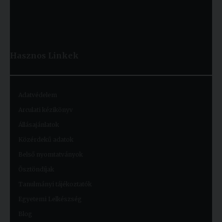
Hasznos
Linkek
Adatvédelem
Arculati kézikönyv
Állásajánlatok
Közérdekű adatok
Belső nyomtatványok
Ösztöndíjak
Tanulmányi tájékoztatók
Egyetemi Lelkészség
Blog