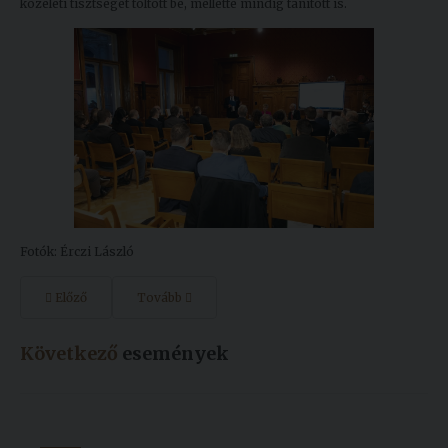
közéleti tisztséget töltött be, mellette mindig tanított is.
Fotók: Érczi László
Előző
Tovább
Következő
események