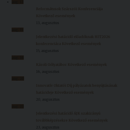
aug.
13
Reformátusok Szárszói Konferenciája
Következő események
13, augusztus
aug.
15
Jelentkezési határidő előadóknak HIT2026
konferenciára
Következő események
15, augusztus
aug.
16
Károli Gólyatábor
Következő események
16, augusztus
aug.
20
Innovatív Oktatói Díj pályázatok benyújtásának
határideje
Következő események
20, augusztus
aug.
23
Jelentkezési határidő ÁJK szakirányú
továbbképzésekre
Következő események
23, augusztus