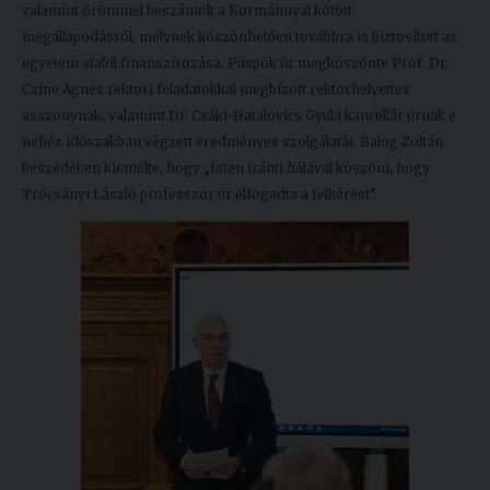
valamint örömmel beszámolt a Kormánnyal kötött
megállapodásról, melynek köszönhetően továbbra is biztosított az
egyetem stabil finanszírozása. Püspök úr megköszönte Prof. Dr.
Czine Ágnes rektori feladatokkal megbízott rektorhelyettes
asszonynak, valamint Dr. Csáki-Hatalovics Gyula kancellár úrnak e
nehéz időszakban végzett eredményes szolgálatát. Balog Zoltán
beszédében kiemelte, hogy „Isten iránti hálával köszöni, hogy
Trócsányi László professzor úr elfogadta a felkérést”.