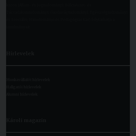
karon (Állam- és Jogtudományi; Bölcsészet- és
Társadalomtudományi; Gazdaságtudományi, Egészségtudományi
és Szociális; Hittudományi és Pedagógiai Kar) folytathatja a
tanulmányait.
Hírlevelek
Munkavállalói hírlevelek
Hallgatói hírlevelek
Alumni hírlevelek
Károli magazin