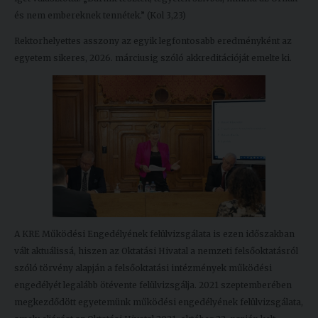
és nem embereknek tennétek.” (Kol 3,23)
Rektorhelyettes asszony az egyik legfontosabb eredményként az
egyetem sikeres, 2026. márciusig szóló akkreditációját emelte ki.
A KRE Működési Engedélyének felülvizsgálata is ezen időszakban
vált aktuálissá, hiszen az Oktatási Hivatal a nemzeti felsőoktatásról
szóló törvény alapján a felsőoktatási intézmények működési
engedélyét legalább ötévente felülvizsgálja. 2021 szeptemberében
megkezdődött egyetemünk működési engedélyének felülvizsgálata,