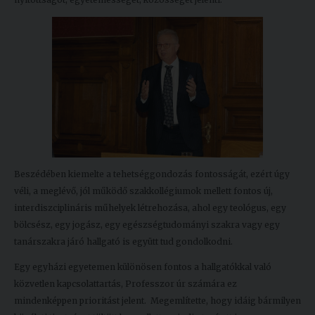
Beszédében kiemelte a tehetséggondozás fontosságát, ezért úgy
véli, a meglévő, jól működő szakkollégiumok mellett fontos új,
interdiszciplináris műhelyek létrehozása, ahol egy teológus, egy
bölcsész, egy jogász, egy egészségtudományi szakra vagy egy
tanárszakra járó hallgató is együtt tud gondolkodni.
Egy egyházi egyetemen különösen fontos a hallgatókkal való
közvetlen kapcsolattartás, Professzor úr számára ez
mindenképpen prioritást jelent. Megemlítette, hogy idáig bármilyen