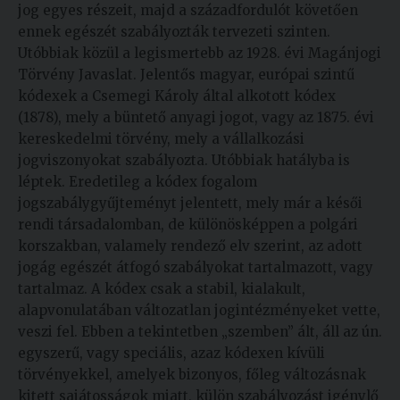
jog egyes részeit, majd a századfordulót követően
ennek egészét szabályozták tervezeti szinten.
Utóbbiak közül a legismertebb az 1928. évi Magánjogi
Törvény Javaslat. Jelentős magyar, európai szintű
kódexek a Csemegi Károly által alkotott kódex
(1878), mely a büntető anyagi jogot, vagy az 1875. évi
kereskedelmi törvény, mely a vállalkozási
jogviszonyokat szabályozta. Utóbbiak hatályba is
léptek. Eredetileg a kódex fogalom
jogszabálygyűjteményt jelentett, mely már a késői
rendi társadalomban, de különösképpen a polgári
korszakban, valamely rendező elv szerint, az adott
jogág egészét átfogó szabályokat tartalmazott, vagy
tartalmaz. A kódex csak a stabil, kialakult,
alapvonulatában változatlan jogintézményeket vette,
veszi fel. Ebben a tekintetben „szemben” ált, áll az ún.
egyszerű, vagy speciális, azaz kódexen kívüli
törvényekkel, amelyek bizonyos, főleg változásnak
kitett sajátosságok miatt, külön szabályozást igénylő