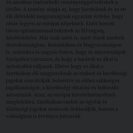
én azonban (mérsékelt) reménységgel tekintek a
jövőbe. A remény alapja az, hogy Szerbiának és az ott
élő délvidéki magyarságnak egyaránt érdeke, hogy
része legyen az európai népeknek. Ezért hosszú
távon optimizmussal tekintek az EU-tagság
kérdéskörére. Már csak azért is, mert élnek szerbek
Horvátországban, Romániában és Magyarországon
is, számukra is nagyon fontos, hogy az anyaországuk
Európához tartozzon, és hogy a határok ez által is
nyitottabbá váljanak. Illetve hogy ez által a
Szerbiában élő magyaroknak az emberi és kisebbségi
jogokat szavatolják, beleértve az ehhez szükséges
jogállamiságot, a kisebbségi oktatási és kulturális
autonómiát. Azaz, az európai követelményeknek
megfelelően, Szerbiában ezeket az egyéni és
közösségi jogokat nemcsak deklarálják, hanem a
valóságban is érvényre juttassák.