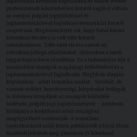
jogászokkal kerültem kapcsolatba és Rudolf Welser
professzornak köszönhetően kutatói tagjává váltam
az európai polgári jogfejlődéssel és
jogharmonizációval foglalkozó nemzetközi kutatói
csoportnak. Megkönnyítette ezt, hogy fiatal kutató
koromban Bécsben is volt több kutatói
tartózkodásom. Több mint tíz éve tartok ott
referátum jellegű előadásokat, elsősorban a szerb
joggal kapcsolatos témákban. Ez a tudományos kör a
szomszédos országok magánjogi fejlődésével és a
jogharmonizációval foglalkozik. Meghívás alapján
képviselem - adott tematika szerint - Szerbiát, de
vannak erdélyi, horvátországi, kárpátaljai kollégák
is. Közösen vizsgáljuk az országok különféle
kódexeit, polgári jogi jogintézményeit – mindenki
körüljárja a kodifikáció adott országban
megfigyelhető tendenciáit. A tematikus
tanácskozásról szóló közös publikációk a bécsi Manz
Kiadónál jelentek meg (immáron 15 kötetben).