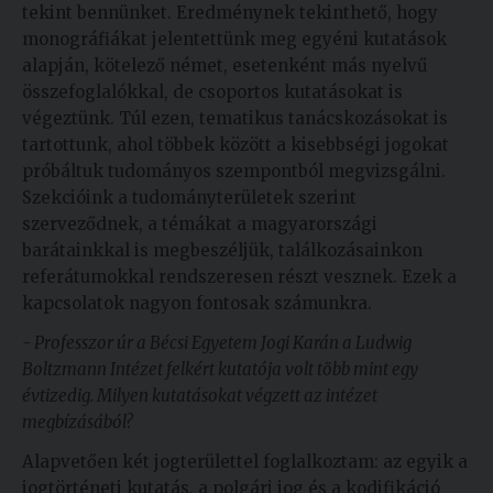
tekint bennünket. Eredménynek tekinthető, hogy
monográfiákat jelentettünk meg egyéni kutatások
alapján, kötelező német, esetenként más nyelvű
összefoglalókkal, de csoportos kutatásokat is
végeztünk. Túl ezen, tematikus tanácskozásokat is
tartottunk, ahol többek között a kisebbségi jogokat
próbáltuk tudományos szempontból megvizsgálni.
Szekcióink a tudományterületek szerint
szerveződnek, a témákat a magyarországi
barátainkkal is megbeszéljük, találkozásainkon
referátumokkal rendszeresen részt vesznek. Ezek a
kapcsolatok nagyon fontosak számunkra.
- Professzor úr a Bécsi Egyetem Jogi Karán a Ludwig
Boltzmann Intézet felkért kutatója volt több mint egy
évtizedig. Milyen kutatásokat végzett az intézet
megbízásából?
Alapvetően két jogterülettel foglalkoztam: az egyik a
jogtörténeti kutatás, a polgári jog és a kodifikáció