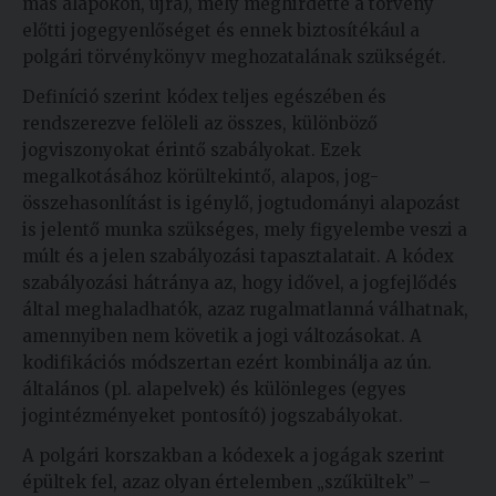
más alapokon, újra), mely meghirdette a törvény
előtti jogegyenlőséget és ennek biztosítékául a
polgári törvénykönyv meghozatalának szükségét.
Definíció szerint kódex teljes egészében és
rendszerezve felöleli az összes, különböző
jogviszonyokat érintő szabályokat. Ezek
megalkotásához körültekintő, alapos, jog-
összehasonlítást is igénylő, jogtudományi alapozást
is jelentő munka szükséges, mely figyelembe veszi a
múlt és a jelen szabályozási tapasztalatait. A kódex
szabályozási hátránya az, hogy idővel, a jogfejlődés
által meghaladhatók, azaz rugalmatlanná válhatnak,
amennyiben nem követik a jogi változásokat. A
kodifikációs módszertan ezért kombinálja az ún.
általános (pl. alapelvek) és különleges (egyes
jogintézményeket pontosító) jogszabályokat.
A polgári korszakban a kódexek a jogágak szerint
épültek fel, azaz olyan értelemben „szűkültek” –