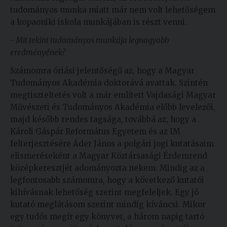
tudományos munka miatt már nem volt lehetőségem
a kopaoniki iskola munkájában is részt venni.
- Mit tekint tudományos munkája legnagyobb
eredményének?
Számomra óriási jelentőségű az, hogy a Magyar
Tudományos Akadémia doktorává avattak. Szintén
megtiszteltetés volt a már említett Vajdasági Magyar
Művészeti és Tudományos Akadémia előbb levelezői,
majd később rendes tagsága, továbbá az, hogy a
Károli Gáspár Református Egyetem és az IM
felterjesztésére Áder János a polgári jogi kutatásaim
elismeréseként a Magyar Köztársasági Érdemrend
középkeresztjét adományozta nekem. Mindig az a
legfontosabb számomra, hogy a következő kutatói
kihívásnak lehetőség szerint megfeleljek. Egy jó
kutató meglátásom szerint mindig kíváncsi. Mikor
egy tudós megír egy könyvet, a három napig tartó