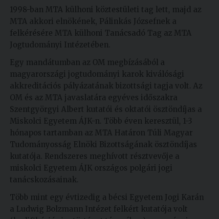
1998-ban MTA külhoni köztestületi tag lett, majd az
MTA akkori elnökének, Pálinkás Józsefnek a
felkérésére
MTA külhoni Tanácsadó Tag az MTA
Jogtudományi Intézetében.
Egy mandátumban az OM megbízásából a
magyarországi jogtudományi karok kiválósági
akkreditációs pályázatának bizottsági tagja volt. Az
OM és az MTA javaslatára egyéves időszakra
Szentgyörgyi Albert kutatói és oktatói ösztöndíjas a
Miskolci Egyetem ÁJK-n. Több éven keresztül, 1-3
hónapos tartamban az MTA Határon Túli Magyar
Tudományosság Elnöki Bizottságának ösztöndíjas
kutatója. Rendszeres meghívott résztvevője a
miskolci Egyetem ÁJK országos polgári jogi
tanácskozásainak.
Több mint egy évtizedig a bécsi Egyetem Jogi Karán
a Ludwig Bolzmann Intézet felkért kutatója volt