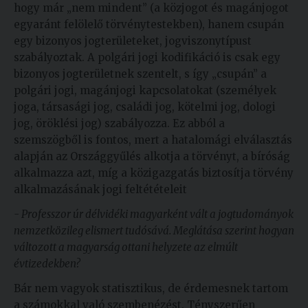
hogy már „nem mindent” (a közjogot és magánjogot
egyaránt felölelő törvénytestekben), hanem csupán
egy bizonyos jogterületeket, jogviszonytípust
szabályoztak. A polgári jogi kodifikáció is csak egy
bizonyos jogterületnek szentelt, s így „csupán” a
polgári jogi, magánjogi kapcsolatokat (személyek
joga, társasági jog, családi jog, kötelmi jog, dologi
jog, öröklési jog) szabályozza. Ez abból a
szemszögből is fontos, mert a hatalomági elválasztás
alapján az Országgyűlés alkotja a törvényt, a bíróság
alkalmazza azt, míg a közigazgatás biztosítja törvény
alkalmazásának jogi feltétételeit
- Professzor úr délvidéki magyarként vált a jogtudományok
nemzetközileg elismert tudósává. Meglátása szerint hogyan
változott a magyarság ottani helyzete az elmúlt
évtizedekben?
Bár nem vagyok statisztikus, de érdemesnek tartom
a számokkal való szembenézést. Tényszerűen