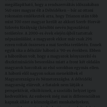
megállapítható, hogy a rendszerváltás időszakában
540 ezer magyar élt a Délvidéken – bár az ottani
rokonaim emlékeztek arra, hogy Trianon után több
mint 700 ezer magyar került az akkori Szerb-Horvát-
Szlovén Királyság (későbbi nevén Jugoszlávia)
területére. A 2000-es évek elején újból tartottak
népszámlálást, a magyarok ekkor már csak 296
ezren voltak összesen a mai Szerbia területén. Ennek
egyik oka a délszláv háború a ’90-es években. Ebben
a háborúban volt, hogy a magyarok kényszerítő és
diszkriminációs besorolása miatt a front két oldalán
magyarok harcoltak az első sorokban egymás ellen.
A háború elől nagyon sokan menekültek el
Magyarországra és Németországba. A délvidéki
magyarság elárvult, a fiatalok nem látják a
perspektívát, elköltöznek, a szociális helyzet igen
kedvezőtlen. Az emberek még mai is differenciáltan
kapnak állást a közszolgálati munkahelyeken,