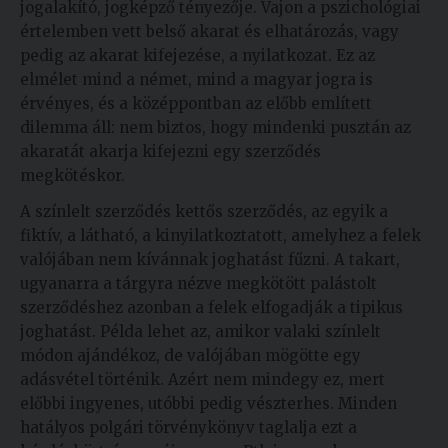
jogalakító, jogképző tényezője. Vajon a pszichológiai
értelemben vett belső akarat és elhatározás, vagy
pedig az akarat kifejezése, a nyilatkozat. Ez az
elmélet mind a német, mind a magyar jogra is
érvényes, és a középpontban az előbb említett
dilemma áll: nem biztos, hogy mindenki pusztán az
akaratát akarja kifejezni egy szerződés
megkötéskor.
A színlelt szerződés kettős szerződés, az egyik a
fiktív, a látható, a kinyilatkoztatott, amelyhez a felek
valójában nem kívánnak joghatást fűzni. A takart,
ugyanarra a tárgyra nézve megkötött palástolt
szerződéshez azonban a felek elfogadják a tipikus
joghatást. Példa lehet az, amikor valaki színlelt
módon ajándékoz, de valójában mögötte egy
adásvétel történik. Azért nem mindegy ez, mert
előbbi ingyenes, utóbbi pedig vészterhes. Minden
hatályos polgári törvénykönyv taglalja ezt a