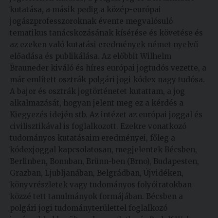
kutatása, a másik pedig a közép-európai
jogászprofesszoroknak évente megvalósuló
tematikus tanácskozásának kísérése és követése és
az ezeken való kutatási eredmények német nyelvű
előadása és publikálása. Az előbbit Wilhelm
Brauneder kiváló és híres európai jogtudós vezette, a
már említett osztrák polgári jogi kódex nagy tudósa.
A bajor és osztrák jogtörténetet kutattam, a jog
alkalmazását, hogyan jelent meg ez a kérdés a
Kiegyezés idején stb. Az intézet az európai joggal és
civilisztikával is foglalkozott. Ezekre vonatkozó
tudományos kutatásaim eredményei, főleg a
kódexjoggal kapcsolatosan, megjelentek Bécsben,
Berlinben, Bonnban, Brünn-ben (Brno), Budapesten,
Grazban, Ljubljanában, Belgrádban, Újvidéken,
könyvrészletek vagy tudományos folyóiratokban
közzé tett tanulmányok formájában. Bécsben a
polgári jogi tudományterülettel foglalkozó