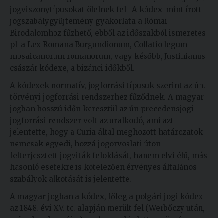
jogviszonytípusokat ölelnek fel.
A kódex, mint írott
jogszabálygyűjtemény gyakorlata a Római-
Birodalomhoz fűzhető, ebből az időszakból ismeretes
pl. a Lex Romana Burgundionum, Collatio legum
mosaicanorum romanorum, vagy később, Justinianus
császár kódexe, a bizánci időkből.
A kódexek normatív, jogforrási típusuk szerint az ún.
törvényi jogforrási rendszerhez fűződnek. A magyar
jogban hosszú időn keresztül az ún precedensjogi
jogforrási rendszer volt az uralkodó, ami azt
jelentette, hogy a Curia által meghozott határozatok
nemcsak egyedi, hozzá jogorvoslati úton
felterjesztett jogviták feloldását, hanem elvi élű, más
hasonló esetekre is kötelezően érvényes általános
szabályok alkotását is jelentette.
A magyar jogban a kódex, főleg a polgári jogi kódex
az 1848. évi XV. tc. alapján merült fel (Werbőczy után,