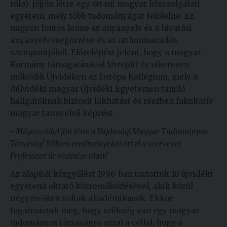
róla): jöjjön létre egy ottani magyar közszolgálati
egyetem, mely több tudományágat felölelne. Ez
nagyon fontos lenne az anyanyelv és a hivatási
anyanyelv megőrzése és az otthonmaradás
szempontjából. Előrelépést jelent, hogy a magyar
Kormány támogatásával létrejött és sikeresen
működik Újvidéken az Európa Kollégium, mely a
délvidéki magyar Újvidéki Egyetemen tanuló
hallgatóknak biztosít lakhatást és részben fakultatív
magyar tannyelvű képzést.
- Milyen céllal jött létre a Vajdasági Magyar Tudományos
Társaság? Milyen eredményeket ért el a szervezet
Professzor úr vezetése alatt?
Az alapítói közgyűlést 1996-ban tartottuk 10 újvidéki
egyetemi oktató közreműködésével, akik közül
négyen-öten voltak akadémikusok. Ekkor
fogalmaztuk meg, hogy szükség van egy magyar
tudományos társaságra azzal a céllal, hogy a