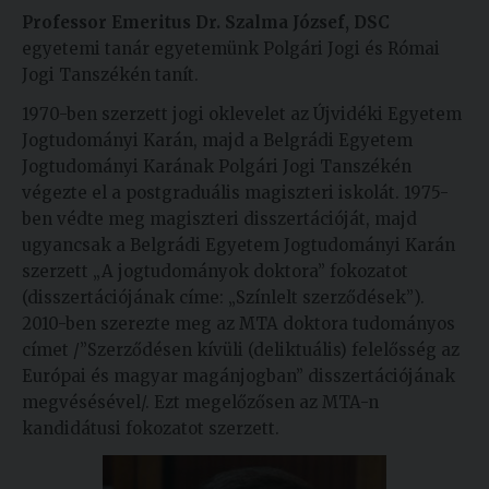
Professor Emeritus Dr. Szalma József, DSC
Kiadványok
egyetemi tanár egyetemünk Polgári Jogi és Római
Jogi Tanszékén tanít.
Szolgáltatásaink
1970-ben szerzett jogi oklevelet az Újvidéki Egyetem
Jogtudományi Karán, majd a Belgrádi Egyetem
Jogtudományi Karának Polgári Jogi Tanszékén
Nemzetközi
végezte el a postgraduális
magiszteri iskolát. 1975-
kapcsolatok
ben védte meg magiszteri disszertációját, majd
Egyetemi
ugyancsak a Belgrádi Egyetem Jogtudományi Karán
Lelkészség
szerzett „A jogtudományok doktora” fokozatot
(disszertációjának címe: „Színlelt szerződések”).
Események
2010-ben szerezte meg az MTA doktora tudományos
címet /”Szerződésen kívüli (deliktuális) felelősség az
Sajtó
Európai és magyar magánjogban” disszertációjának
megvésésével/. Ezt megelőzősen az MTA-n
Sport
kandidátusi fokozatot szerzett.
Junior
Akadémia