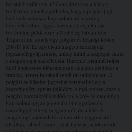
kutatási területem. Időként áttértem a közjog
területére, ennek egyik oka, hogy a polgári jogi
kódexek szorosan kapcsolódnak a közjog
kérdésköréhez. Egyik közismert és jelentős
történelmi példa erre a Werbőczy István-féle
Tripartitum, amely egy polgári és közjogi kódex
1514/17-ből. Ez egy olyan magyar szokásjogi
jogszabálygyűjtemény, amely mind a közjogot, mind
a magánjogot szabályozta. Hasonló tartalmú teljes
körű kódexekre időarányosan találunk példákat a
francia, német korabeli rendi társadalomban. A
polgári és kötelmi jog tehát történelmileg is
összefüggött, együtt fejlődött. A mai jogban, azaz a
polgári korszaktól kezdődően, a köz- és magánjog
kapcsolata ugyan (egymást támogatóan és
összefüggéseiben) megmaradt, de a köz- és
magánjogi kódexek törvénytestben egymástól
elváltak, többek között, szabályozási módszereik
változásával, egymástól való elkülönülésével. A