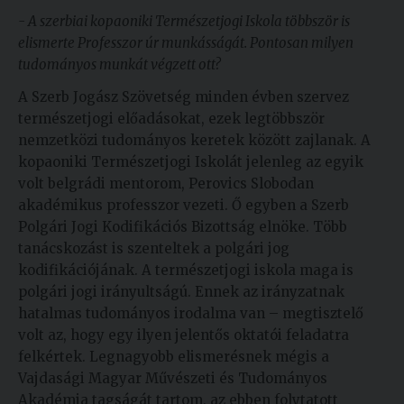
- A szerbiai kopaoniki Természetjogi Iskola többször is
elismerte Professzor úr munkásságát. Pontosan milyen
tudományos munkát végzett ott?
A Szerb Jogász Szövetség minden évben szervez
természetjogi előadásokat, ezek legtöbbször
nemzetközi tudományos keretek között zajlanak. A
kopaoniki Természetjogi Iskolát jelenleg az egyik
volt belgrádi mentorom, Perovics Slobodan
akadémikus professzor vezeti. Ő egyben a Szerb
Polgári Jogi Kodifikációs Bizottság elnöke. Több
tanácskozást is szenteltek a polgári jog
kodifikációjának. A természetjogi iskola maga is
polgári jogi irányultságú. Ennek az irányzatnak
hatalmas tudományos irodalma van – megtisztelő
volt az, hogy egy ilyen jelentős oktatói feladatra
felkértek. Legnagyobb elismerésnek mégis a
Vajdasági Magyar Művészeti és Tudományos
Akadémia tagságát tartom, az ebben folytatott