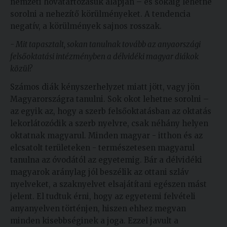
nemzeti hovatartozásuk alapján – és sokáig lehetne
sorolni a nehezítő körülményeket. A tendencia
negatív, a körülmények sajnos rosszak.
- Mit tapasztalt, sokan tanulnak tovább az anyaországi
felsőoktatási intézményben a délvidéki magyar diákok
közül?
Számos diák kényszerhelyzet miatt jött, vagy jön
Magyarországra tanulni. Sok okot lehetne sorolni –
az egyik az, hogy a szerb felsőoktatásban az oktatás
lekorlátozódik a szerb nyelvre, csak néhány helyen
oktatnak magyarul. Minden magyar - itthon és az
elcsatolt területeken - természetesen magyarul
tanulna az óvodától az egyetemig. Bár a délvidéki
magyarok aránylag jól beszélik az ottani szláv
nyelveket, a szaknyelvet elsajátítani egészen mást
jelent. El tudtuk érni, hogy az egyetemi felvételi
anyanyelven történjen, hiszen ehhez megvan
minden kisebbséginek a joga. Ezzel javult a