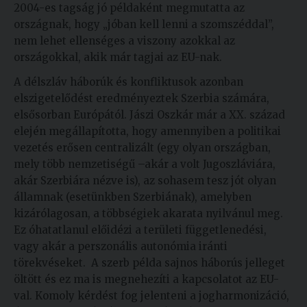
2004-es tagság jó példaként megmutatta az
országnak, hogy „jóban kell lenni a szomszéddal”,
nem lehet ellenséges a viszony azokkal az
országokkal, akik már tagjai az EU-nak.
A délszláv háborúk és konfliktusok azonban
elszigetelődést eredményeztek Szerbia számára,
elsősorban Európától. Jászi Oszkár már a XX. század
elején megállapította, hogy amennyiben a politikai
vezetés erősen centralizált (egy olyan országban,
mely több nemzetiségű –akár a volt Jugoszláviára,
akár Szerbiára nézve is), az sohasem tesz jót olyan
államnak (esetünkben Szerbiának), amelyben
kizárólagosan, a többségiek akarata nyilvánul meg.
Ez óhatatlanul előidézi a területi függetlenedési,
vagy akár a perszonális autonómia iránti
törekvéseket.
A szerb példa sajnos háborús jelleget
öltött és ez ma is megnehezíti a kapcsolatot az EU-
val. Komoly kérdést fog jelenteni a jogharmonizáció,