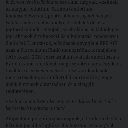
intézményének fejlődésmenete
című tárgyak, ezeknek
az alapjait oktattam. Szintén tanítottam
Kutatásmódszertant,
pontosabban
a jogtudományok
kutatási módszerei
t is, melynek főbb kérdései a
jogforráselmélet alapjait, az általános és különleges
jogi aktusok értelmezési és alkalmazási módszereit
ölelik fel. E kurzusok, előadások anyagát a KRE ÁJK,
azaz a Patrocínium Kiadó monográfiák formájában
tette közzé. 2018. februárjában avattak emeritussá a
Károlin, amit rendkívüli megtiszteltetésnek érzek, és
továbbra is szívesen veszek részt az előadások
megtartásában, az említett három tantárgy, vagy
újabb kurzusok oktatásában és a vizsgák
tekintetében.
- Számos kutatási területe ismert. Ezek közül melyik áll a
legközelebb Professzor úrhoz?
Alapvetően polgári jogász vagyok, e területen belül a
kötelmi jog áll a legközelebb hozzám, ez a legfőbb