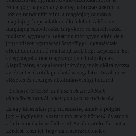
római jogi hagyományos meghatározás szerint a
közjog mindenkit érint, a magánjog csupán a
magánjogi kapcsolatban álló feleket. A köz- és
magánjog szabályozási tárgyköre és szabályozási
módszer egymástól tehát ma már ugyan eltér, de a
jogrendszer egymással összefüggő, egymásnak
ellent nem mondó rendszert kell, hogy képezzen. Ezt
az egységet a mai magyar jogban biztosítja az
Alaptörvény, a jogalkotási törvény, mely előirányozza
az előzetes és utólagos hatásvizsgálatot, továbbá az
előzetes és utólagos alkotmányossági kontroll.
- Doktori értekezését az ún. színlelt szerződések
témakörében írta. Mit takar pontosan ez a kifejezés?
Ez egy klasszikus jogi intézmény, amely a polgári
jogi – jogügyleti akaratelmélethez köthető, és amely
a latin simulatio szóból ered. Az akaratelmélet azt a
kérdést teszi fel, hogy mi a szerződésnek a