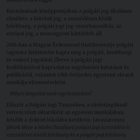
Kutatásainak középpontjában a polgári jog általános
elmélete, a kötelmi jog, a szerződésen kívüli
felelősség, a polgári jogi jog-összehasonlítás, az
európai jog, a nemvagyoni kártérítés áll.
2016-ban a Magyar Érdemrend tisztikeresztje polgári
tagozata kitüntetést kapta meg a polgári, kisebbségi
és emberi jogokkal, illetve a polgári jogi
kodifikációval kapcsolatos nagyhatású kutatásai és
publikációi, valamint több évtizedes egyetemi oktatói
munkája elismeréseként.
- Milyen tárgyakat tanít egyetemünkön?
Először a Polgári Jogi Tanszéken, a záróvizsgáknál
vettem részt oktatóként az egyetem munkájában,
később a doktori iskolába kerültem. Javaslatomra
jöttek létre a
tételes (hatályos) polgári jogi (szerződési és
szerződésen kívüli) felelősség
és a
polgári jogi felelősség