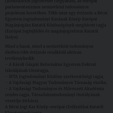
(kodifikációs jogtörténet tárgyában), az európai
parlamentarizmus nemzetközi tudományos
projektum keretében. Több mint egy évtizede a Bécsi
Egyetem Jogtudományi Karának Közép-Európai
Magánjogász Kutatói Közösségének meghívott tagja
(Európai Jogfejlődés és magánjogreform Kutatói
Helye).
Mind a hazai, mind a nemzetközi tudományos
életben több évtizede rendkívül aktívan
tevékenykedik:
– A Károli Gáspár Református Egyetem Doktori
Iskolájának törzstagja,
–
MTA Jogtudományi Közlöny szerkesztőségi tagja,
–
A Vajdasági Magyar Tudományos Társaság elnöke,
–
A Vajdasági Tudományos és Művészeti Akadémia
rendes tagja, Társadalomtudományi Osztályának
vezetője (titkára).
A Bécsi Jogi Kar Közép-európai Civilisztikai Kutatói
Klaszterének tagja.