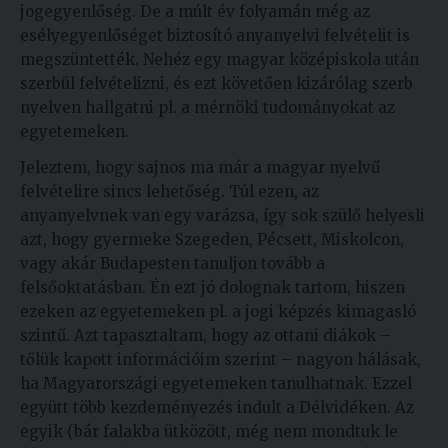
jogegyenlőség. De a múlt év folyamán még az
esélyegyenlőséget biztosító anyanyelvi felvételit is
megszüntették. Nehéz egy magyar középiskola után
szerbül felvételizni, és ezt követően kizárólag szerb
nyelven hallgatni pl. a mérnöki tudományokat az
egyetemeken.
Jeleztem, hogy sajnos ma már a magyar nyelvű
felvételire sincs lehetőség. Túl ezen, az
anyanyelvnek van egy varázsa, így sok szülő helyesli
azt, hogy gyermeke Szegeden, Pécsett, Miskolcon,
vagy akár Budapesten tanuljon tovább a
felsőoktatásban. Én ezt jó dolognak tartom, hiszen
ezeken az egyetemeken pl. a jogi képzés kimagasló
szintű. Azt tapasztaltam, hogy az ottani diákok –
tőlük kapott információim szerint – nagyon hálásak,
ha Magyarországi egyetemeken tanulhatnak. Ezzel
együtt több kezdeményezés indult a Délvidéken. Az
egyik (bár falakba ütközött, még nem mondtuk le