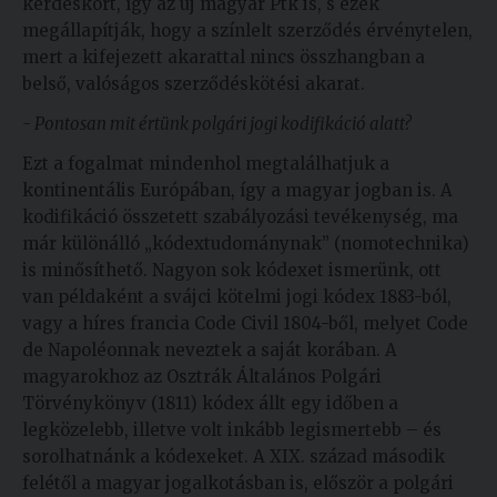
kérdéskört, így az új magyar Ptk is, s ezek
megállapítják, hogy a színlelt szerződés érvénytelen,
mert a kifejezett akarattal nincs összhangban a
belső, valóságos szerződéskötési akarat.
- Pontosan mit értünk polgári jogi kodifikáció alatt?
Ezt a fogalmat mindenhol megtalálhatjuk a
kontinentális Európában, így a magyar jogban is. A
kodifikáció összetett szabályozási tevékenység, ma
már különálló „kódextudománynak” (nomotechnika)
is minősíthető. Nagyon sok kódexet ismerünk, ott
van példaként a svájci kötelmi jogi kódex 1883-ból,
vagy a híres francia Code Civil 1804-ből, melyet Code
de Napoléonnak neveztek a saját korában. A
magyarokhoz az Osztrák Általános Polgári
Törvénykönyv (1811) kódex állt egy időben a
legközelebb, illetve volt inkább legismertebb – és
sorolhatnánk a kódexeket. A XIX. század második
felétől a magyar jogalkotásban is, először a polgári