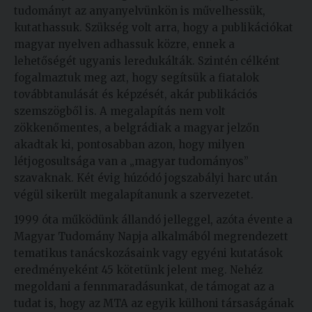
tudományt az anyanyelvünkön is művelhessük,
kutathassuk. Szükség volt arra, hogy a publikációkat
magyar nyelven adhassuk közre, ennek a
lehetőségét ugyanis leredukálták. Szintén célként
fogalmaztuk meg azt, hogy segítsük a fiatalok
továbbtanulását és képzését, akár publikációs
szemszögből is. A megalapítás nem volt
zökkenőmentes, a belgrádiak a magyar jelzőn
akadtak ki, pontosabban azon, hogy milyen
létjogosultsága van a „magyar tudományos”
szavaknak. Két évig húzódó jogszabályi harc után
végül sikerült megalapítanunk a szervezetet.
1999 óta működünk állandó jelleggel, azóta évente a
Magyar Tudomány Napja alkalmából megrendezett
tematikus tanácskozásaink vagy egyéni kutatások
eredményeként 45 kötetünk jelent meg. Nehéz
megoldani a fennmaradásunkat, de támogat az a
tudat is, hogy az MTA az egyik külhoni társaságának