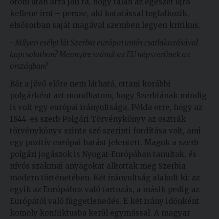
öröm után arra jön rá, hogy talán az egészet újra
kellene írni – persze, aki kutatással foglalkozik,
elsősorban saját magával szemben legyen kritikus.
- Milyen esélyt lát Szerbia európai uniós csatlakozásával
kapcsolatban? Mennyire számít az EU népszerűnek az
országban?
Bár a jövő előre nem látható, ottani korábbi
polgárként azt mondhatom, hogy Szerbiának mindig
is volt egy európai irányultsága. Példa erre, hogy az
1844-es szerb Polgári Törvénykönyv az osztrák
törvénykönyv szinte szó szerinti fordítása volt, ami
egy pozitív európai hatást jelentett. Maguk a szerb
polgári jogászok is Nyugat-Európában tanultak, és
nívós szakmai anyagokat alkottak meg Szerbia
modern történetében. Két irányultság alakult ki: az
egyik az Európához való tartozás, a másik pedig az
Európától való függetlenedés. E két irány időnként
komoly konfliktusba kerül egymással. A magyar