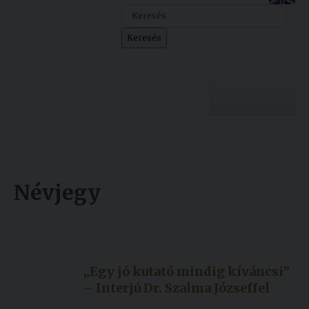
Szolgáltatásaink
Keresés
Nemzetközi
kapcsolatok
Egyetemi
Lelkészség
Egyetemünk
Események
Sajtó
Oktatás
Névjegy
Sport
Kutatás
Készült: 2018. április 20.
Junior
Felvételizőknek
Módosítás: 2018. április 20.
Akadémia
„Egy jó kutató mindig kíváncsi”
Hallgatóinknak
– Interjú Dr. Szalma Józseffel