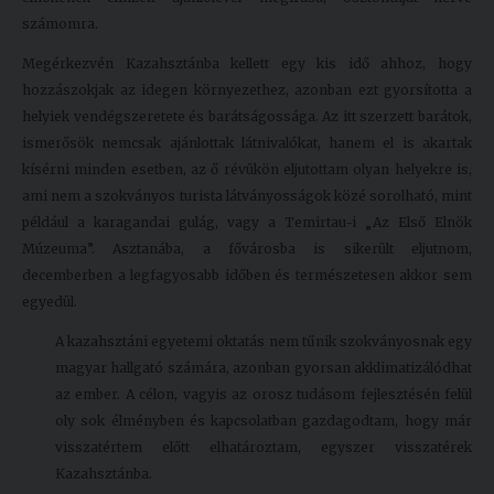
számomra.
Megérkezvén Kazahsztánba kellett egy kis idő ahhoz, hogy
hozzászokjak az idegen környezethez, azonban ezt gyorsította a
helyiek vendégszeretete és barátságossága. Az itt szerzett barátok,
ismerősök nemcsak ajánlottak látnivalókat, hanem el is akartak
kísérni minden esetben, az ő révükön eljutottam olyan helyekre is,
ami nem a szokványos turista látványosságok közé sorolható, mint
például a karagandai gulág, vagy a Temirtau-i „Az Első Elnök
Múzeuma”. Asztanába, a fővárosba is sikerült eljutnom,
decemberben a legfagyosabb időben és természetesen akkor sem
egyedül.
A kazahsztáni egyetemi oktatás nem tűnik szokványosnak egy
magyar hallgató számára, azonban gyorsan akklimatizálódhat
az ember. A célon, vagyis az orosz tudásom fejlesztésén felül
oly sok élményben és kapcsolatban gazdagodtam, hogy már
visszatértem előtt elhatároztam, egyszer visszatérek
Kazahsztánba.