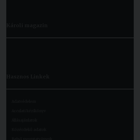
Károli magazin
Hasznos
Linkek
Adatvédelem
Arculati kézikönyv
Állásajánlatok
Közérdekű adatok
Belső nyomtatványok