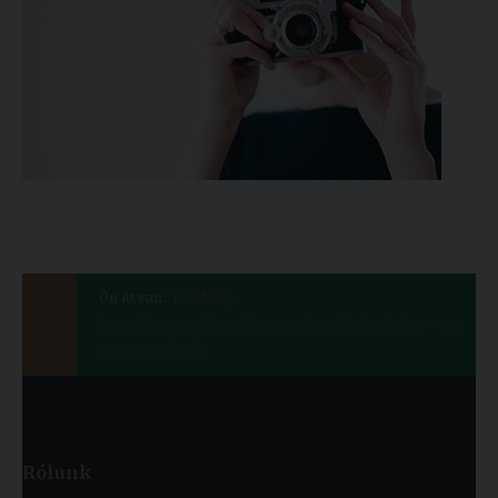
Ön itt van:
Kezdőlap
Így véd meg minket a koronavírus elleni vakcina – az
MTA animációja
Rólunk