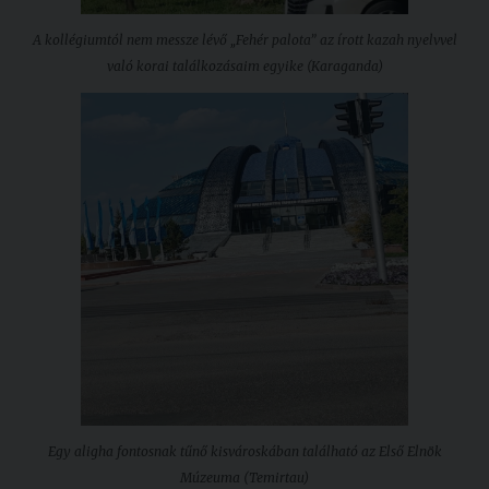
A kollégiumtól nem messze lévő „Fehér palota” az írott kazah nyelvvel
való korai találkozásaim egyike (Karaganda)
Egy aligha fontosnak tűnő kisvároskában található az Első Elnök
Múzeuma (Temirtau)