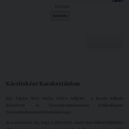
Szolgáltatásaink
Keresés
Nemzetközi
kapcsolatok
Egyetemi
Lelkészség
Egyetemünk
Események
Készült: 2024. február 14.
Módosítás: 2024. február 14.
Sajtó
Oktatás
Károlisként Kazahsztánban
Sport
Kutatás
Junior
Felvételizőknek
írta: Takács Noel István, BTK-s hallgató, a Benda Kálmán
Akadémia
Bölcsészet- és Társadalomtudományi Szakkollégium
Történettudományi Műhelyének tagja
Hallgatóinknak
Az a szerencse ért, hogy a 2023-2024. tanév őszi félévét külföldön