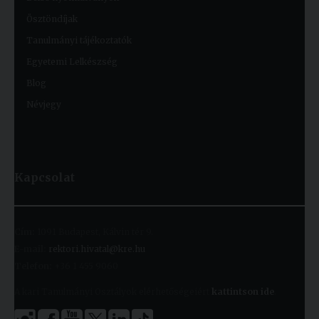
Ösztöndíjak
Tanulmányi tájékoztatók
Egyetemi Lelkészség
Blog
Névjegy
Kapcsolat
Cím:
1091 Budapest, Kálvin tér 9.
E-mail:
rektori.hivatal@kre.hu
Telefon:
+36 1 455 9060
A kari Tanulmányi Osztályok elérhetőségeiért
kattintson ide
.