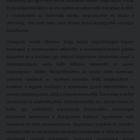
tölthettem, ezt ugye nem lenne szokatlan hallani, rengetegen voltak
Kiadványok
ösztöndíjjal külföldön. Az én esetem azonban több dologban is eltér
a szokásostól: az ösztöndíj módja, megszerzése és maga a
célország, ami nem más, mint Közép-Ázsia legnagyobb országa:
Szolgáltatásaink
Kazahsztán.
Jómagam, annak ellenére, hogy tanári végzettséggel fogom
Nemzetközi
megkapni a mesterszakos oklevelet, a történettudományi pályán
kapcsolatok
képzelem el a jövőmet, így doktori képzésben folytatnám majd a
tanulmányaimat, azon belül különös tekintettel az orosz
Egyetemi
történelemre. Ehhez elengedhetetlen az orosz nyelv ismerete,
Lelkészség
melynek tanulását az egyetem keretein belül megkezdtem -
azonban a legjobb módszer a nyelvtudás gyors fejlesztésére az
Események
ország meglátogatása, ahol a célnyelvet beszélik. Ezt a tényt a néhai
mentorom és szakkollégiumi műhelyvezetőm, Dr. Hóvári János is
Sajtó
tudta, így széleskörű kapcsolatait kihasználva, lehetőséget
Sport
biztosított számomra a Karagandai Buketov Egyetemen való
tanulásra az őszi szemeszterben. Augusztusi tragikus és hirtelen
Junior
elhunyta előtt az egyik utolsó hivatalos cselekedete a Türk Akadémia
Akadémia
elnökének címzett ajánlólevél megírása, ösztöndíjat kérve