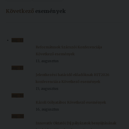
Következő
események
aug.
13
Reformátusok Szárszói Konferenciája
Következő események
13, augusztus
aug.
15
Jelentkezési határidő előadóknak HIT2026
konferenciára
Következő események
15, augusztus
aug.
16
Károli Gólyatábor
Következő események
16, augusztus
aug.
20
Innovatív Oktatói Díj pályázatok benyújtásának