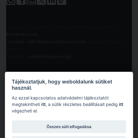
Copyright © 2026 KRE. Minden jog fenntartva. Designed by
Bowthemes.com
.
A
Joomla!
a
GNU Általános Nyilvános Licenc
alatt kiadott szabad
szoftver
Fordította a
Joomla! Magyarország
.
Tájékoztatjuk, hogy weboldalunk sütiket
használ.
Az ezzel kapcsolatos adatvédelmi tájékoztatót
megtekintheti
itt
, a sütik részletes beállításait pedig
itt
végezheti el.
Copyright © 2026 Károli Gáspár Református Egyetem. Minden jog fenntartva.
Összes süti elfogadása