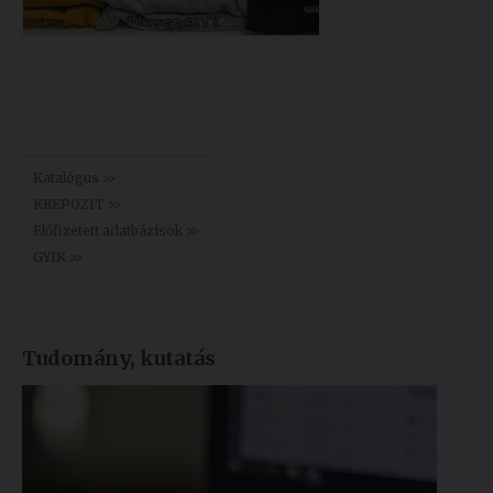
Könyvtár >>
Katalógus >>
KREPOZIT >>
Előfizetett adatbázisok >>
GYIK >>
Tudomány, kutatás