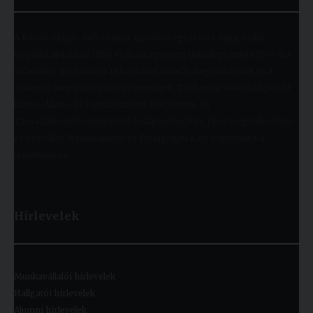
A Károli Gáspár Református Egyetem egyszerre nagy múltú
(jogelőd alapítása: 1855) és fiatal egyetem (jelenlegi nevén 1993 óta
működik), így ötvözi a református oktatás hagyományait és a
szakmai megújulás iránti nyitottságot. Több mint 9000 hallgató öt
karon (Állam- és Jogtudományi; Bölcsészet- és
Társadalomtudományi; Gazdaságtudományi, Egészségtudományi
és Szociális; Hittudományi és Pedagógiai Kar) folytathatja a
tanulmányait.
Hírlevelek
Munkavállalói hírlevelek
Hallgatói hírlevelek
Alumni hírlevelek