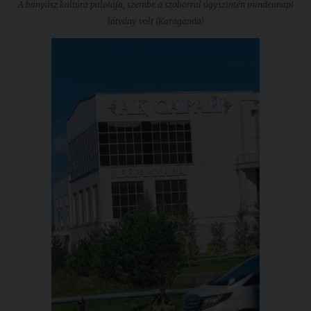
A bányász kultúra palotája, szembe a szoborral úgyszintén mindennapi
látvány volt (Karaganda)