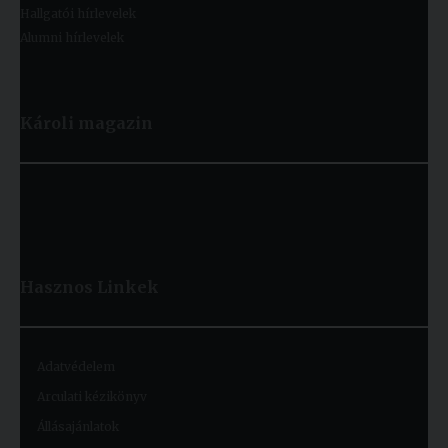
Hallgatói hírlevelek
Alumni hírlevelek
Károli magazin
Hasznos
Linkek
Adatvédelem
Arculati kézikönyv
Állásajánlatok