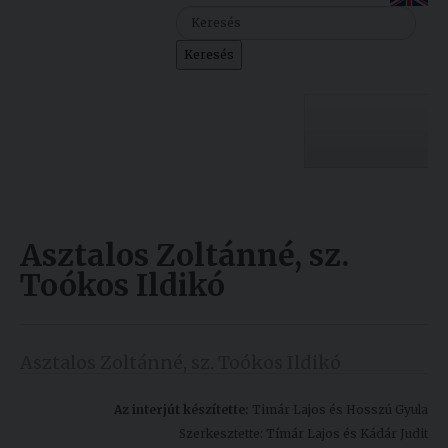
Szolgáltatásaink
Keresés
Nemzetközi
kapcsolatok
Egyetemi
Lelkészség
Egyetemünk
Események
Asztalos Zoltánné, sz.
Sajtó
Oktatás
Toókos Ildikó
Sport
Kutatás
Junior
Felvételizőknek
Asztalos Zoltánné, sz. Toókos Ildikó
Akadémia
Hallgatóinknak
Az interjút készítette:
Timár Lajos és Hosszú Gyula
Szerkesztette: Tímár Lajos és Kádár Judit