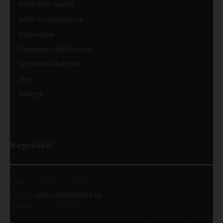
Közérdekű adatok
Belső nyomtatványok
Ösztöndíjak
Tanulmányi tájékoztatók
Egyetemi Lelkészség
Blog
Névjegy
Kapcsolat
Cím:
1091 Budapest, Kálvin tér 9.
E-mail:
rektori.hivatal@kre.hu
Telefon:
+36 1 455 9060