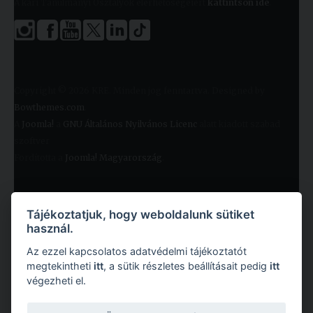
A kari Tanulmányi Osztályok elérhetőségeiért
kattintson ide
.
Copyright © 2026 KRE. Minden jog fenntartva. Designed by
Bowthemes.com
.
A
Joomla!
a
GNU Általános Nyilvános Licenc
alatt kiadott szabad
szoftver
Fordította a
Joomla! Magyarország
.
Tájékoztatjuk, hogy weboldalunk sütiket
használ.
Az ezzel kapcsolatos adatvédelmi tájékoztatót
megtekintheti
itt
, a sütik részletes beállításait pedig
itt
végezheti el.
Copyright © 2026 Károli Gáspár Református Egyetem. Minden jog fenntartva.