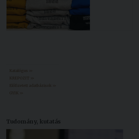
Könyvtár >>
Katalógus >>
KREPOZIT >>
Előfizetett adatbázisok >>
GYIK >>
Tudomány, kutatás