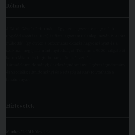
Rólunk
A Károli Gáspár Református Egyetem egyszerre nagy múltú
(jogelőd alapítása: 1855) és fiatal egyetem (jelenlegi nevén 1993 óta
működik), így ötvözi a református oktatás hagyományait és a
szakmai megújulás iránti nyitottságot. Több mint 9000 hallgató öt
karon (Állam- és Jogtudományi; Bölcsészet- és
Társadalomtudományi; Gazdaságtudományi, Egészségtudományi
és Szociális; Hittudományi és Pedagógiai Kar) folytathatja a
tanulmányait.
Hírlevelek
Munkavállalói hírlevelek