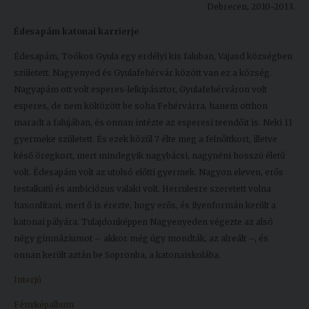
Debrecen, 2010-2013.
Kiadványok
Édesapám katonai karrierje
Édesapám, Toókos Gyula egy erdélyi kis faluban, Vajasd községben
Szolgáltatásaink
született. Nagyenyed és Gyulafehérvár között van ez a község.
Nagyapám ott volt esperes-lelkipásztor, Gyulafehérváron volt
Nemzetközi
esperes, de nem költözött be soha Fehérvárra, hanem otthon
kapcsolatok
maradt a falujában, és onnan intézte az esperesi teendőit is. Neki 11
gyermeke született. És ezek közül 7 élte meg a felnőttkort, illetve
Egyetemi
késő öregkort, mert mindegyik nagybácsi, nagynéni hosszú életű
Lelkészség
volt. Édesapám volt az utolsó előtti gyermek. Nagyon eleven, erős
testalkatú és ambiciózus valaki volt. Herculesre szeretett volna
Események
hasonlítani, mert ő is érezte, hogy erős, és ilyenformán került a
katonai pályára. Tulajdonképpen Nagyenyeden végezte az alsó
Sajtó
négy gimnáziumot – akkor még úgy mondták, az alreált –, és
Sport
onnan került aztán be Sopronba, a katonaiskolába.
Interjú
Junior
Akadémia
Fényképalbum