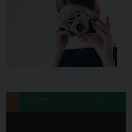
Ön itt van:
Kezdőlap
Kiadványok
Életinterjúk
Asztalos Zoltánné, sz. Toókos Ildikó