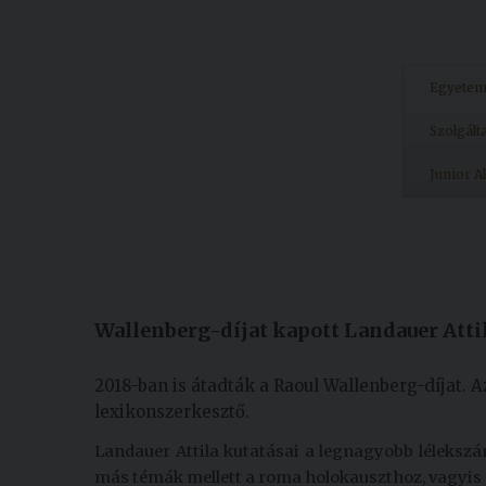
Egyete
Szolgált
Junior 
Készült: 2018. január 17.
Módosítás: 2018. február 19.
Wallenberg-díjat kapott Landauer Atti
2018-ban is átadták a Raoul Wallenberg-díjat. A
lexikonszerkesztő.
Landauer Attila kutatásai a legnagyobb léleksz
más témák mellett a roma holokauszthoz, vagyis