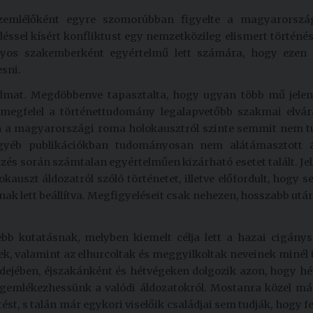
szemlélőként egyre szomorúbban figyelte a magyarorsz
éssel kísért konfliktust egy nemzetközileg elismert történé
ányos szakemberként egyértelmű lett számára, hogy ezen 
esni.
dalmat. Megdöbbenve tapasztalta, hogy ugyan több mű jele
 megfelel a történettudomány legalapvetőbb szakmai elvár
n a magyarországi roma holokausztról szinte semmit nem t
yéb publikációkban tudományosan nem alátámasztott ál
őrzés során számtalan egyértelműen kizárható esetet talált. J
uszt áldozatról szóló történetet, illetve előfordult, hogy 
nak lett beállítva. Megfigyeléseit csak nehezen, hosszabb utá
bb kutatásnak, melyben kiemelt célja lett a hazai cigánys
k, valamint az elhurcoltak és meggyilkoltak neveinek minél 
dejében, éjszakánként és hétvégeken dolgozik azon, hogy hét
emlékezhessünk a valódi áldozatokról. Mostanra közel más
tést, s talán már egykori viselőik családjai sem tudják, hogy 