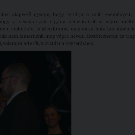
ber alapvető igénye, hogy feltárja a múlt eseményeit, i
 hogy a vészkorszak cigány áldozatairól is végre mél
nem emberként is jelen korunk megbocsáthatatlan bűnének 
k nem ismernénk meg végre neveit, élettörténeteit és tragé
, valamint ad erőt, biztatást a folytatáshoz.