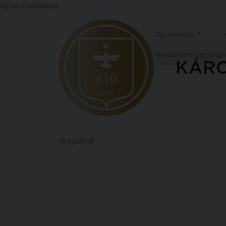
Ugrás a tartalomra
Egyetemünk
Nemzetközi kapcsolat
fb
tt
pt
ln
db