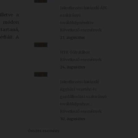
aug.
23
Jelentkezési határidő ÁJK
lletve a
szakirányú
tó módon
továbbképzésekre
tartaná,
Következő események
diáit. A
23, augusztus
aug.
24
HTK Gólyatábor
Következő események
24, augusztus
aug.
30
Jelentkezési határidő
Egyházi vezetési és
gazdálkodási szakirányú
továbbképzésre...
Következő események
30, augusztus
Összes esemény