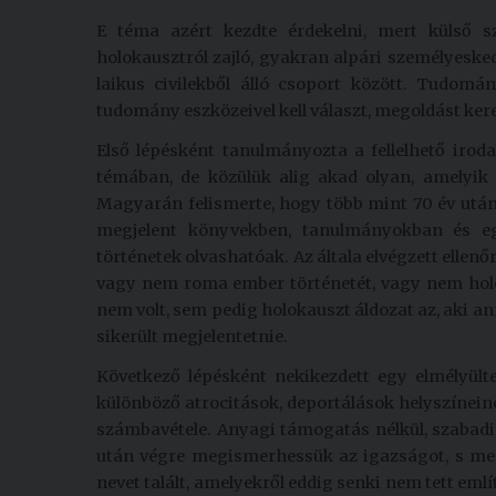
E téma azért kezdte érdekelni, mert külső 
holokausztról zajló, gyakran alpári személyesked
laikus civilekből álló csoport között. Tudom
tudomány eszközeivel kell választ, megoldást ker
Első lépésként tanulmányozta a fellelhető iro
témában, de közülük alig akad olyan, amelyik
Magyarán felismerte, hogy több mint 70 év utá
megjelent könyvekben, tanulmányokban és eg
történetek olvashatóak. Az általa elvégzett ellen
vagy nem roma ember történetét, vagy nem holoka
nem volt, sem pedig holokauszt áldozat az, aki an
sikerült megjelentetnie.
Következő lépésként nekikezdett egy elmélyülte
különböző atrocitások, deportálások helyszíneine
számbavétele. Anyagi támogatás nélkül, szabadi
után végre megismerhessük az igazságot, s meg
nevet talált, amelyekről eddig senki nem tett emlí