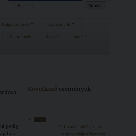
Keresés
Hallgatóinknak
Kiadványok
Események
Sajtó
Sport
Következő
események
atársa
aug.
13
ül pedig
Reformátusok Szárszói
ájához.
Konferenciája
Következő