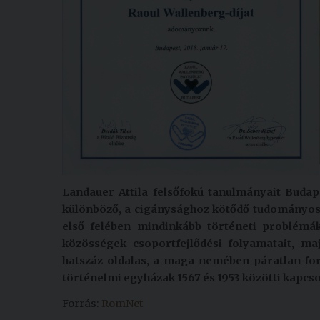
Landauer Attila felsőfokú tanulmányait Budap
különböző, a cigánysághoz kötődő tudományos 
első felében mindinkább történeti problémák
közösségek csoportfejlődési folyamatait, ma
hatszáz oldalas, a maga nemében páratlan fo
történelmi egyházak 1567 és 1953 közötti kapc
Forrás:
RomNet