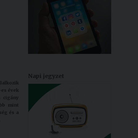
Napi jegyzet
lalkozik
-es évek
i cigány
öbb mint
ség és a
.