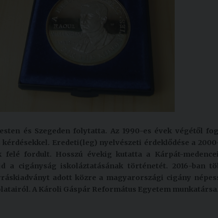
esten és Szegeden folytatta. Az 1990-es évek végétől fog
kérdésekkel. Eredeti(leg) nyelvészeti érdeklődése a 2000
 felé fordult. Hosszú évekig kutatta a Kárpát-medence
jd a cigányság iskoláztatásának történetét. 2016-ban t
rráskiadványt adott közre a magyarországi cigány népes
solatairól. A Károli Gáspár Református Egyetem munkatársa