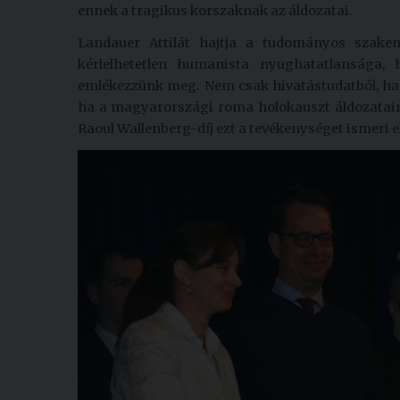
ennek a tragikus korszaknak az áldozatai.
Landauer Attilát hajtja a tudományos szakem
kérlelhetetlen humanista nyughatatlansága,
emlékezzünk meg. Nem csak hivatástudatból, ha
ha a magyarországi roma holokauszt áldozataina
Raoul Wallenberg-díj ezt a tevékenységet ismeri el