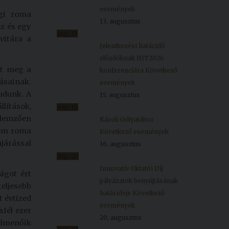
események
ági roma
13, augusztus
sz és egy
aug.
15
vitára a
Jelentkezési határidő
előadóknak HIT2026
nt meg a
konferenciára
Következő
ásainak.
események
udunk. A
15, augusztus
lítások,
aug.
16
ellemzően
Károli Gólyatábor
sem roma
Következő események
njárással
16, augusztus
aug.
20
Innovatív Oktatói Díj
ágot ért
pályázatok benyújtásának
teljesebb
határideje
Következő
 évtized
események
fél ezer
20, augusztus
felmenőik