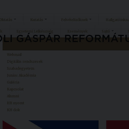
Oktatás
Kutatás
Felvételizőknek
Hallgatóinkn
ok
Egyetemi Lelkészség
Események
Sajtó
Kezdőlap
Neptun
Webmail
Digitális rendszerek
Szabadegyetem
Junior Akadémia
Galéria
Kapcsolat
Alumni
HR nyomt
KH dok