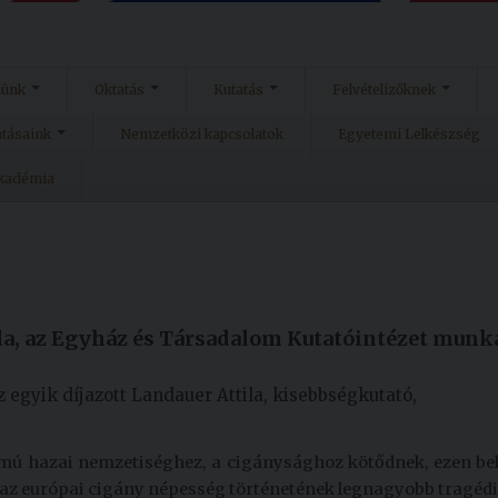
münk
Oktatás
Kutatás
Felvételizőknek
atásaink
Nemzetközi kapcsolatok
Egyetemi Lelkészség
Akadémia
la, az Egyház és Társadalom Kutatóintézet munk
z egyik díjazott Landauer Attila, kisebbségkutató,
ámú hazai nemzetiséghez, a cigánysághoz kötődnek, ezen bel
 az európai cigány népesség történetének legnagyobb tragédi