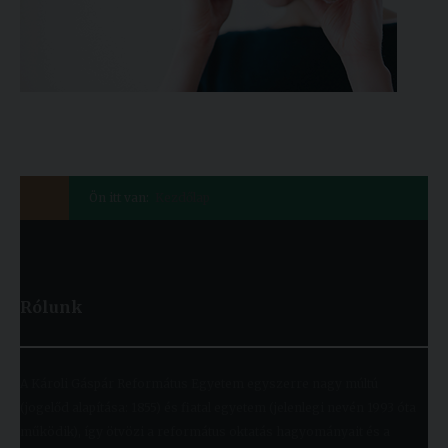
Ön itt van:
Kezdőlap
Rólunk
A Károli Gáspár Református Egyetem egyszerre nagy múltú
(jogelőd alapítása: 1855) és fiatal egyetem (jelenlegi nevén 1993 óta
működik), így ötvözi a református oktatás hagyományait és a