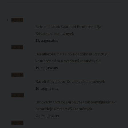
aug.
13
Reformátusok Szárszói Konferenciája
Következő események
13, augusztus
aug.
15
Jelentkezési határidő előadóknak HIT2026
konferenciára
Következő események
15, augusztus
aug.
16
Károli Gólyatábor
Következő események
16, augusztus
aug.
20
Innovatív Oktatói Díj pályázatok benyújtásának
határideje
Következő események
20, augusztus
aug.
23