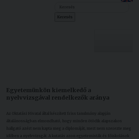
Szolgáltatásaink
Keresés
Nemzetközi
kapcsolatok
Egyetemi
Lelkészség
Egyetemünk
Események
Készült: 2021. április 13.
Módosítás: 2021. április 13.
Sajtó
Oktatás
Egyetemünkön kiemelkedő a
Sport
Kutatás
nyelvvizsgával rendelkezők aránya
Junior
Felvételizőknek
Akadémia
Az Oktatási Hivatal által készített friss tanulmány alapján
általánosságban elmondható, hogy minden ötödik alapszakos
Hallgatóinknak
hallgató azért nem kapta meg a diplomáját, mert nem szerezte meg
időben a nyelvvizsgát. A kutatás azon egyetemisták és főiskolások