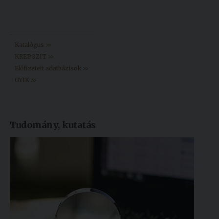
Könyvtár >>
Katalógus >>
KREPOZIT >>
Előfizetett adatbázisok >>
GYIK >>
Tudomány, kutatás