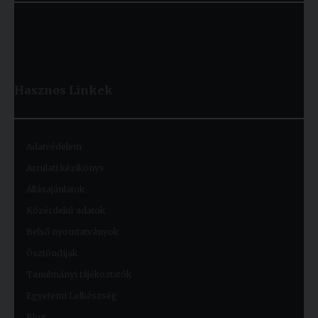
Hasznos
Linkek
Adatvédelem
Arculati kézikönyv
Állásajánlatok
Közérdekű adatok
Belső nyomtatványok
Ösztöndíjak
Tanulmányi tájékoztatók
Egyetemi Lelkészség
Blog