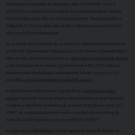
eredményeit vizsgálta és elemezte, akik a 2009/2010-es és a
Kiadványok
2011/2012-es tanév között kezdték meg tanulmányaikat, néhány
évvel később pedig sikeres záróvizsgát tettek. Összességében a
hallgatók 77-79 százaléka teljesítette a diploma megszerzéséhez
Szolgáltatásaink
előírt nyelvi követelményeket.
Az arányok ma is hasonlóak, azonban az adatok intézményenként
Nemzetközi
is eltérőek. Egyetemünk hallgatói ezen a területen is kiemelkedően
kapcsolatok
teljesítenek, a tanulmány szerint az
alapszakos eredmények alapján
a Károli Gáspár Református Egyetem vezet a 100–999 hallgatói
Egyetemi
képzésszámú felsőoktatási intézmények között, ugyanis 91-93
Lelkészség
százalék
a nyelvi követelményt teljesítők aránya
.
Események
A felsőoktatási intézmények tagolásában,
a nyelvvizsga foka
szerint
tapasztalt arányok alapján Intézményünk az alapképzések
Sajtó
szintjén, a felsőfokú nyelvvizsgák arányát vizsgálva is vezet (27–
Sport
33%)*. Az osztatlan képzések esetén a középfokú nyelvvizsgák
hányada a KRE képzésein a legnagyobb (81–91%)**.
Junior
A
nyelvvizsga időbelisége
szerint tapasztalt arányok alapján az
Akadémia