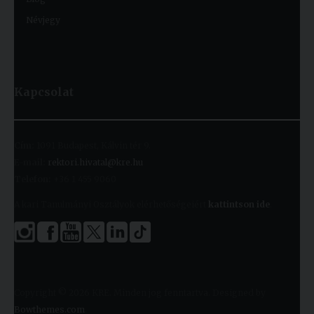
Névjegy
Kapcsolat
Cím:
1091 Budapest, Kálvin tér 9.
E-mail:
rektori.hivatal@kre.hu
Telefon:
+36 1 455 9060
A kari Tanulmányi Osztályok elérhetőségeiért
kattintson ide
.
Copyright © 2026 KRE. Minden jog fenntartva. Designed by
Bowthemes.com
.