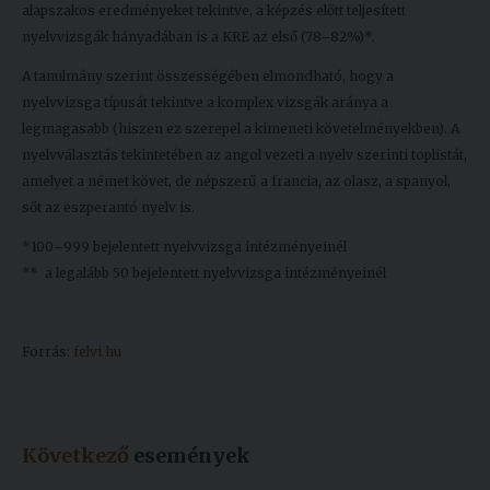
alapszakos eredményeket tekintve, a képzés előtt teljesített
nyelvvizsgák hányadában is a KRE az első (78–82%)*.
A tanulmány szerint összességében elmondható, hogy a
nyelvvizsga típusát tekintve a komplex vizsgák aránya a
legmagasabb (hiszen ez szerepel a kimeneti követelményekben). A
nyelvválasztás tekintetében az angol vezeti a nyelv szerinti toplistát,
amelyet a német követ, de népszerű a francia, az olasz, a spanyol,
sőt az eszperantó nyelv is.
*100–999 bejelentett nyelvvizsga intézményeinél
** a legalább 50 bejelentett nyelvvizsga intézményeinél
Forrás:
felvi.hu
Következő
események