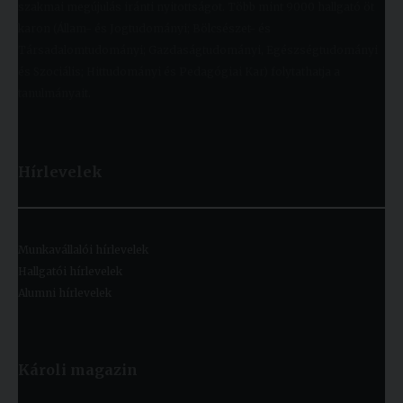
szakmai megújulás iránti nyitottságot. Több mint 9000 hallgató öt
karon (Állam- és Jogtudományi; Bölcsészet- és
Társadalomtudományi; Gazdaságtudományi, Egészségtudományi
és Szociális; Hittudományi és Pedagógiai Kar) folytathatja a
tanulmányait.
Hírlevelek
Munkavállalói hírlevelek
Hallgatói hírlevelek
Alumni hírlevelek
Károli magazin