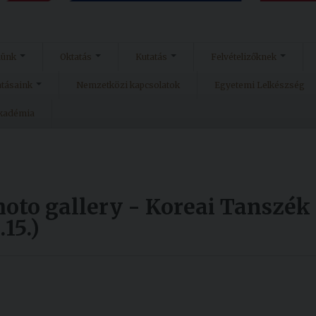
münk
Oktatás
Kutatás
Felvételizőknek
atásaink
Nemzetközi kapcsolatok
Egyetemi Lelkészség
Akadémia
hoto gallery - Koreai Tanszék
15.)