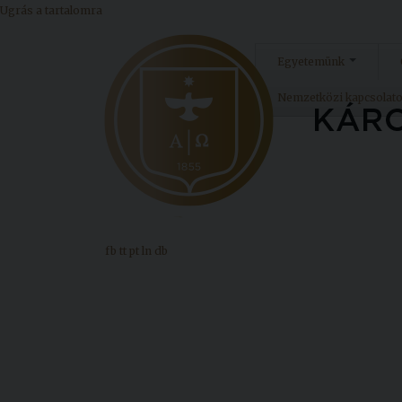
Ugrás a tartalomra
Egyetemünk
Nemzetközi kapcsolat
fb
tt
pt
ln
db