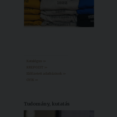
Könyvtár >>
Katalógus >>
KREPOZIT >>
Előfizetett adatbázisok >>
GYIK >>
Tudomány, kutatás