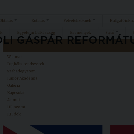
Oktatás
Kutatás
Felvételizőknek
Hallgatóinkn
ok
Egyetemi Lelkészség
Események
Sajtó
Kezdőlap
Neptun
Webmail
Digitális rendszerek
Szabadegyetem
Junior Akadémia
Galéria
Kapcsolat
Alumni
HR nyomt
KH dok