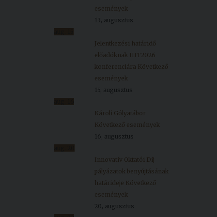
események
13, augusztus
aug.
15
Jelentkezési határidő
előadóknak HIT2026
konferenciára
Következő
események
15, augusztus
aug.
16
Károli Gólyatábor
Következő események
16, augusztus
aug.
20
Innovatív Oktatói Díj
pályázatok benyújtásának
határideje
Következő
események
20, augusztus