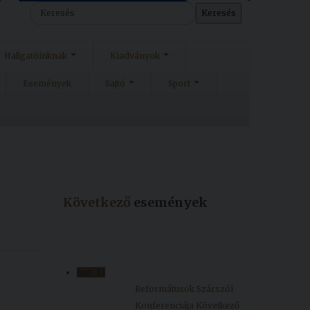
Keresés
Hallgatóinknak
Kiadványok
Események
Sajtó
Sport
Következő
események
aug.
13
Reformátusok Szárszói
Konferenciája
Következő