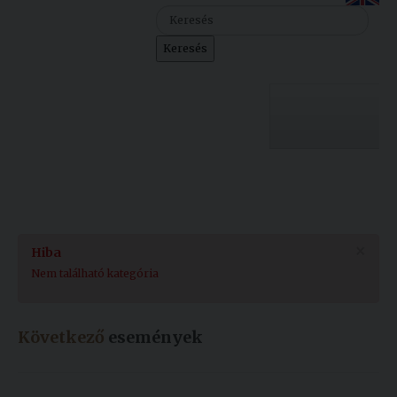
Szolgáltatásaink
Keresés
Nemzetközi
kapcsolatok
Egyetemi
Lelkészség
Egyetemünk
Események
Sajtó
Oktatás
×
Hiba
Sport
Kutatás
Nem található kategória
Junior
Felvételizőknek
Akadémia
Következő
események
Hallgatóinknak