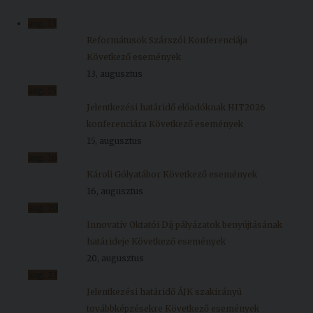
Kiadványok
aug.
13
Reformátusok Szárszói Konferenciája
Következő események
Szolgáltatásaink
13, augusztus
aug.
15
Nemzetközi
Jelentkezési határidő előadóknak HIT2026
kapcsolatok
konferenciára
Következő események
15, augusztus
Egyetemi
aug.
16
Lelkészség
Károli Gólyatábor
Következő események
16, augusztus
Események
aug.
20
Innovatív Oktatói Díj pályázatok benyújtásának
Sajtó
határideje
Következő események
Sport
20, augusztus
aug.
23
Junior
Jelentkezési határidő ÁJK szakirányú
Akadémia
továbbképzésekre
Következő események