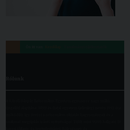
Ön itt van:
Kezdőlap
Tanulmányi tájékoztatók
Rólunk
A Károli Gáspár Református Egyetem egyszerre nagy múltú
(jogelőd alapítása: 1855) és fiatal egyetem (jelenlegi nevén 1993 óta
működik), így ötvözi a református oktatás hagyományait és a
szakmai megújulás iránti nyitottságot. Több mint 9000 hallgató öt
karon (Állam- és Jogtudományi; Bölcsészet- és