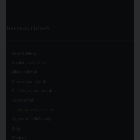
Hasznos
Linkek
Adatvédelem
Arculati kézikönyv
Állásajánlatok
Közérdekű adatok
Belső nyomtatványok
Ösztöndíjak
Tanulmányi tájékoztatók
Egyetemi Lelkészség
Blog
Névjegy