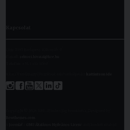
Kapcsolat
Cím:
1091 Budapest, Kálvin tér 9.
E-mail:
rektori.hivatal@kre.hu
Telefon:
+36 1 455 9060
A kari Tanulmányi Osztályok elérhetőségeiért
kattintson ide
.
Copyright © 2026 KRE. Minden jog fenntartva. Designed by
Bowthemes.com
.
A
Joomla!
a
GNU Általános Nyilvános Licenc
alatt kiadott szabad