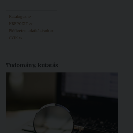
Könyvtár >>
Katalógus >>
KREPOZIT >>
Előfizetett adatbázisok >>
GYIK >>
Tudomány, kutatás