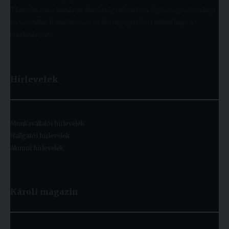
Társadalomtudományi; Gazdaságtudományi, Egészségtudományi
és Szociális; Hittudományi és Pedagógiai Kar) folytathatja a
tanulmányait.
Hírlevelek
Munkavállalói hírlevelek
Hallgatói hírlevelek
Alumni hírlevelek
Károli magazin